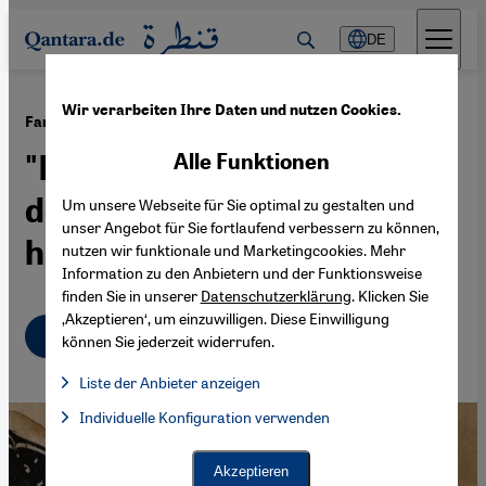
Direkt zum Inhalt springen
DE
Wir verarbeiten Ihre Daten und nutzen Cookies.
·
29.09.2022
Fariduddin Attars "Vogelgespräche“
"Der ist kein Mensch,
Alle Funktionen
dessen Seele nicht gelitten
Um unsere Webseite für Sie optimal zu gestalten und
unser Angebot für Sie fortlaufend verbessern zu können,
hat“
nutzen wir funktionale und Marketingcookies. Mehr
Information zu den Anbietern und der Funktionsweise
finden Sie in unserer
Datenschutzerklärung
. Klicken Sie
‚Akzeptieren‘, um einzuwilligen. Diese Einwilligung
Deutsch
English
عربي
können Sie jederzeit widerrufen.
Liste der Anbieter anzeigen
Liste der Anbieter:
Individuelle Konfiguration verwenden
Facebook Embed / Facebook Connect
Facebook Embed / Facebook Connect, Google Maps Embed, Go
Google Tag Manager
Twitter Embed
Akzeptieren
Instagram Embed