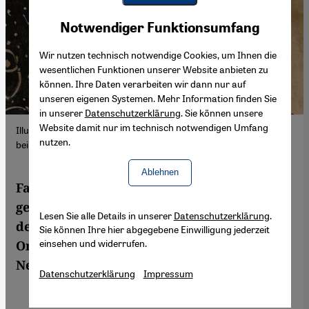
Youtube Embed
Akzeptieren
Notwendiger Funktionsumfang
Google Maps Embed
Wir nutzen technisch notwendige Cookies, um Ihnen die
wesentlichen Funktionen unserer Website anbieten zu
können. Ihre Daten verarbeiten wir dann nur auf
unseren eigenen Systemen. Mehr Information finden Sie
in unserer
Datenschutzerklärung
. Sie können unsere
Website damit nur im technisch notwendigen Umfang
Illustration aus Fariduddin Attars "Vogelgespräche" erschienen
nutzen.
bei Edition Orient 2022; Quelle: Edition Orient
Ablehnen
Fariduddin Attars Werk "Vogelgespräche“
gehört zu den bedeutendsten Klassikern
Lesen Sie alle Details in unserer
Datenschutzerklärung
.
der islamischen Mystik. In der Edition
Sie können Ihre hier abgegebene Einwilligung jederzeit
einsehen und widerrufen.
Orient ist nun eine opulent illustrierte
Neuausgabe erschienen.
Datenschutzerklärung
Impressum