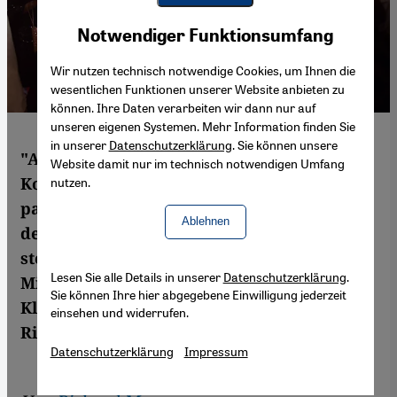
Youtube Embed
Akzeptieren
Notwendiger Funktionsumfang
Google Maps Embed
Wir nutzen technisch notwendige Cookies, um Ihnen die
wesentlichen Funktionen unserer Website anbieten zu
können. Ihre Daten verarbeiten wir dann nur auf
unseren eigenen Systemen. Mehr Information finden Sie
in unserer
Datenschutzerklärung
. Sie können unsere
"American*ish" ist eine romantische
Website damit nur im technisch notwendigen Umfang
Komödie über die muslimische
nutzen.
pakistanisch-amerikanische Community in
Ablehnen
den USA, die selten im Fokus von Filmen
steht. Der Film zeigt die muslimischen
Lesen Sie alle Details in unserer
Datenschutzerklärung
.
Migranten einmal jenseits der üblichen
Sie können Ihre hier abgegebene Einwilligung jederzeit
Klischees - voller Wärme und Witz. Von
einsehen und widerrufen.
Richard Marcus
Datenschutzerklärung
Impressum