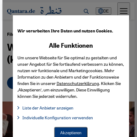
Direkt zum Inhalt springen
DE
Wir verarbeiten Ihre Daten und nutzen Cookies.
·
14.12.2021
Filmkritik "American*ish"
Wo Träume wahr werden
Alle Funktionen
(können)
Um unsere Webseite für Sie optimal zu gestalten und
unser Angebot für Sie fortlaufend verbessern zu können,
nutzen wir funktionale und Marketingcookies. Mehr
Information zu den Anbietern und der Funktionsweise
Deutsch
English
عربي
finden Sie in unserer
Datenschutzerklärung
. Klicken Sie
‚Akzeptieren‘, um einzuwilligen. Diese Einwilligung
können Sie jederzeit widerrufen.
Liste der Anbieter anzeigen
Liste der Anbieter:
Individuelle Konfiguration verwenden
Facebook Embed / Facebook Connect
Facebook Embed / Facebook Connect, Google Maps Embed, Go
Google Tag Manager
Twitter Embed
Akzeptieren
Instagram Embed