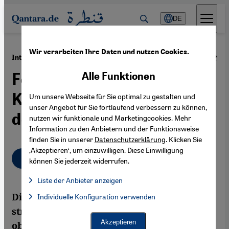
Direkt zum Inhalt springen
DE
Wir verarbeiten Ihre Daten und nutzen Cookies.
·
11.12.2012
Interview mit dem Ägypten-Experten Björn Bentlage
Fehlende
Alle Funktionen
Kooperationsbereitschaft
Um unsere Webseite für Sie optimal zu gestalten und
unser Angebot für Sie fortlaufend verbessern zu können,
der säkularen Opposition
nutzen wir funktionale und Marketingcookies. Mehr
Information zu den Anbietern und der Funktionsweise
finden Sie in unserer
Datenschutzerklärung
. Klicken Sie
‚Akzeptieren‘, um einzuwilligen. Diese Einwilligung
Deutsch
English
عربي
können Sie jederzeit widerrufen.
Liste der Anbieter anzeigen
Liste der Anbieter:
Die liberale Opposition hält an ihrer
Individuelle Konfiguration verwenden
Facebook Embed / Facebook Connect
Facebook Embed / Facebook Connect, Google Maps Embed, Go
Google Tag Manager
strikten Ablehnung der Verfassung fest,
Twitter Embed
Akzeptieren
obwohl sie ein richtungsweisendes und
Instagram Embed