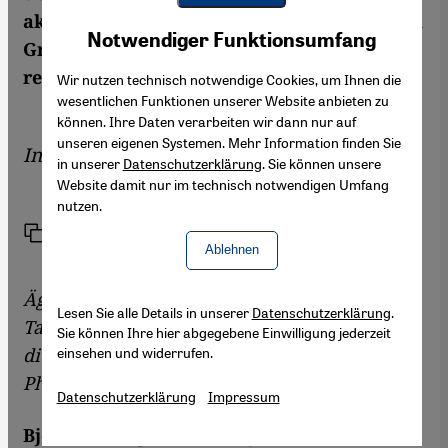
akzeptables Dokument darstellt, auf dessen
Youtube Embed
Akzeptieren
Notwendiger Funktionsumfang
Google Maps Embed
Grundlage eine säkulare Demokratie
regiert werden kann.
Wir nutzen technisch notwendige Cookies, um Ihnen die
wesentlichen Funktionen unserer Website anbieten zu
können. Ihre Daten verarbeiten wir dann nur auf
unseren eigenen Systemen. Mehr Information finden Sie
Interview von
Kersten Knipp
in unserer
Datenschutzerklärung
. Sie können unsere
Website damit nur im technisch notwendigen Umfang
nutzen.
Link
Drucken
Teilen
Ablehnen
Ägypten durchläuft derzeit sehr unruhige
Lesen Sie alle Details in unserer
Datenschutzerklärung
.
Tage. Es scheint, als würden die Weichen für
Sie können Ihre hier abgegebene Einwilligung jederzeit
die Zukunft gestellt. Wie sehen Sie diese
einsehen und widerrufen.
Phase?
Datenschutzerklärung
Impressum
Björn Bentlage:
Es ist auf jeden Fall eine sehr