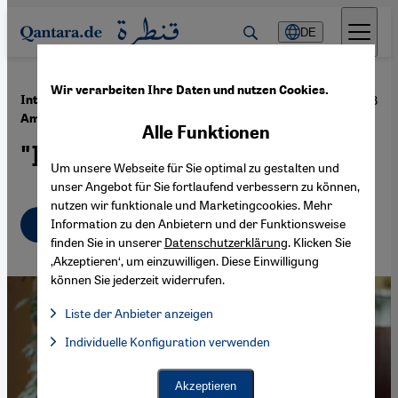
Direkt zum Inhalt springen
DE
Wir verarbeiten Ihre Daten und nutzen Cookies.
·
07.05.2018
Interview mit dem israelischen Schriftsteller
Amos Oz
Alle Funktionen
"Ich möchte Frieden"
Um unsere Webseite für Sie optimal zu gestalten und
unser Angebot für Sie fortlaufend verbessern zu können,
nutzen wir funktionale und Marketingcookies. Mehr
Deutsch
English
Information zu den Anbietern und der Funktionsweise
finden Sie in unserer
Datenschutzerklärung
. Klicken Sie
‚Akzeptieren‘, um einzuwilligen. Diese Einwilligung
können Sie jederzeit widerrufen.
Liste der Anbieter anzeigen
Liste der Anbieter:
Individuelle Konfiguration verwenden
Facebook Embed / Facebook Connect
Facebook Embed / Facebook Connect, Google Maps Embed, Go
Google Tag Manager
Twitter Embed
Akzeptieren
Instagram Embed