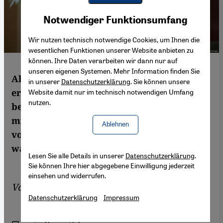
Youtube Embed
Akzeptieren
Notwendiger Funktionsumfang
Google Maps Embed
Wir nutzen technisch notwendige Cookies, um Ihnen die
wesentlichen Funktionen unserer Website anbieten zu
können. Ihre Daten verarbeiten wir dann nur auf
unseren eigenen Systemen. Mehr Information finden Sie
Als der Staat Israel gegründet wurde, war
in unserer
Datenschutzerklärung
. Sie können unsere
er ein Kind, heute ist er einer seiner
Website damit nur im technisch notwendigen Umfang
nutzen.
berühmtesten Schriftsteller. Im Interview
mit Sarah Judith Hofmann erzählt Amos Oz
Ablehnen
von 1948, den Fanatikern von heute und
warum er weiter an den Frieden glaubt.
Lesen Sie alle Details in unserer
Datenschutzerklärung
.
Sie können Ihre hier abgegebene Einwilligung jederzeit
einsehen und widerrufen.
Von
Sarah Judith Hofmann
Datenschutzerklärung
Impressum