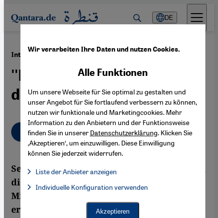
Direkt zum Inhalt springen
DE
Wir verarbeiten Ihre Daten und nutzen Cookies.
·
26.03.2012
Interview mit Ferhad Ahma
''Die Syrer wollen den
Alle Funktionen
demokratischen Wandel''
Um unsere Webseite für Sie optimal zu gestalten und
unser Angebot für Sie fortlaufend verbessern zu können,
nutzen wir funktionale und Marketingcookies. Mehr
Information zu den Anbietern und der Funktionsweise
Deutsch
English
عربي
finden Sie in unserer
Datenschutzerklärung
. Klicken Sie
‚Akzeptieren‘, um einzuwilligen. Diese Einwilligung
können Sie jederzeit widerrufen.
Seit einem Jahr protestieren die Syrer gegen
Liste der Anbieter anzeigen
die Regierung Assad. Ferhad Ahma,
Liste der Anbieter:
Individuelle Konfiguration verwenden
Facebook Embed / Facebook Connect
Facebook Embed / Facebook Connect, Google Maps Embed, Go
Mitglied des Syrischen Nationalrates,
Google Tag Manager
Twitter Embed
erläutert die Ziele und Zukunftspläne der
Akzeptieren
Instagram Embed