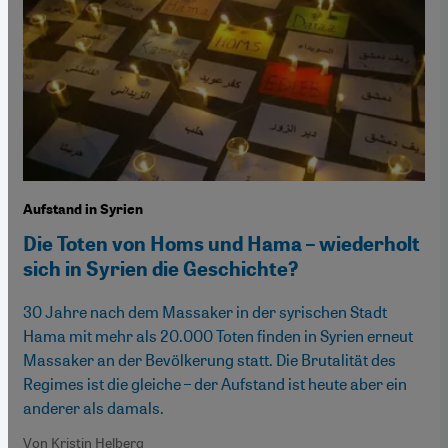
Aufstand in Syrien
Die Toten von Homs und Hama – wiederholt
sich in Syrien die Geschichte?
30 Jahre nach dem Massaker in der syrischen Stadt
Hama mit mehr als 20.000 Toten finden in Syrien erneut
Massaker an der Bevölkerung statt. Die Brutalität des
Regimes ist die gleiche – der Aufstand ist heute aber ein
anderer als damals.
Von Kristin Helberg