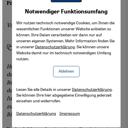
Protestbewegung.
Youtube Embed
Akzeptieren
Notwendiger Funktionsumfang
Google Maps Embed
Wir nutzen technisch notwendige Cookies, um Ihnen die
Von
Kersten Knipp
wesentlichen Funktionen unserer Website anbieten zu
können. Ihre Daten verarbeiten wir dann nur auf
unseren eigenen Systemen. Mehr Information finden Sie
in unserer
Datenschutzerklärung
. Sie können unsere
Link
Drucken
Teilen
Website damit nur im technisch notwendigen Umfang
nutzen.
Herr Ahma, die syrischen Bürger
Ablehnen
demonstrieren seit einem Jahr gegen die
Regierung von Baschar al-Assad. Der Blutzoll,
Lesen Sie alle Details in unserer
Datenschutzerklärung
.
den sie in dieser Zeit gezahlt haben, ist
Sie können Ihre hier abgegebene Einwilligung jederzeit
furchtbar hoch. Können Sie trotzdem -
einsehen und widerrufen.
zumindest in Teilen - auch eine positive
Datenschutzerklärung
Impressum
Bilanz ziehen?