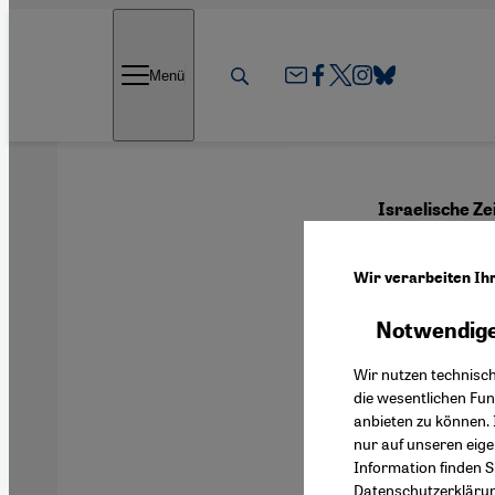
Direkt zum Inhalt springen
Menü
Israelische Ze
Nakb
Wir verarbeiten Ih
Notwendige
Deutsch
Wir nutzen technisc
die wesentlichen Fu
anbieten zu können. 
nur auf unseren eig
Information finden S
Datenschutzerkläru