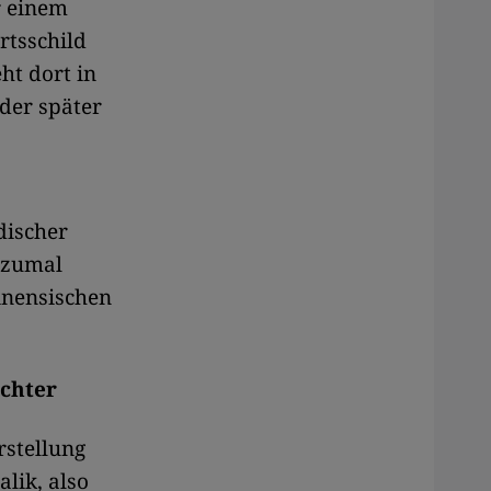
r einem
rtsschild
ht dort in
der später
discher
 zumal
tinensischen
ichter
rstellung
lik, also