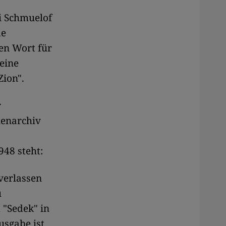
i Schmuelof
de
en Wort für
 eine
Zion".
r
ienarchiv
948 steht:
verlassen
u
 "Sedek" in
usgabe ist