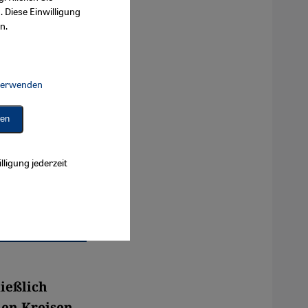
. Diese Einwilligung
n.
 verwenden
Connect, Google Maps Embed, Google Tag Manager, Instagram Embed, 
ren
lligung jederzeit
ließlich
len Kreisen