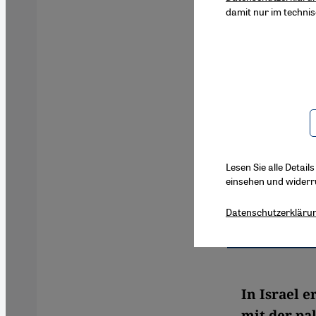
damit nur im techni
Lesen Sie alle Detail
einsehen und widerr
Datenschutzerkläru
In Israel e
mit der pa