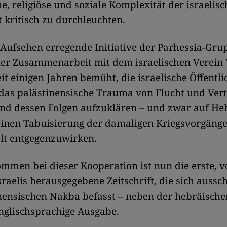
he, religiöse und soziale Komplexität der israelis
t kritisch zu durchleuchten.
 Aufsehen erregende Initiative der Parhessia-Grup
ner Zusammenarbeit mit dem israelischen Verein 
eit einigen Jahren bemüht, die israelische Öffentl
das palästinensische Trauma von Flucht und Ver
und dessen Folgen aufzuklären – und zwar auf He
inen Tabuisierung der damaligen Kriegsvorgänge
elt entgegenzuwirken.
men bei dieser Kooperation ist nun die erste, v
sraelis herausgegebene Zeitschrift, die sich aussch
nensischen Nakba befasst – neben der hebräischen
nglischsprachige Ausgabe.