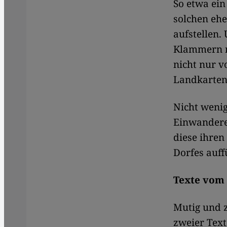
So etwa ein
solchen ehe
aufstellen.
Klammern n
nicht nur v
Landkarten
Nicht wenig
Einwanderer
diese ihren
Dorfes auff
Texte vom 
Mutig und z
zweier Tex