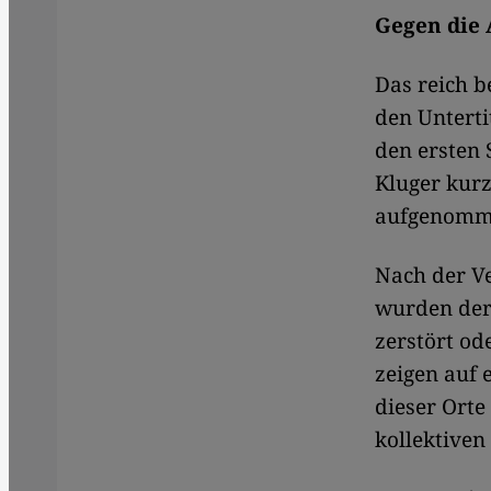
Gegen die 
Das reich b
den Untertit
den ersten 
Kluger kurz
aufgenomme
Nach der V
wurden der
zerstört od
zeigen auf 
dieser Orte
kollektiven 