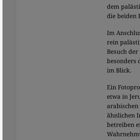
dem palästi
die beiden 
Im Anschlus
rein paläst
Besuch der 
besonders d
im Blick.
Ein Fotopr
etwa in Jer
arabischen
ähnlichen I
betreiben e
Wahrnehmung