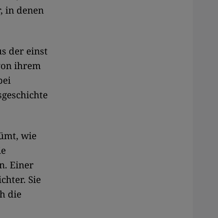
, in denen
s der einst
von ihrem
bei
sgeschichte
ümt, wie
ie
. Einer
chter. Sie
h die