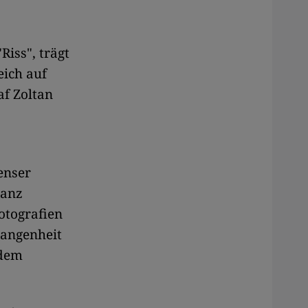
Riss", trägt
eich auf
af Zoltan
enser
ganz
otografien
gangenheit
 dem