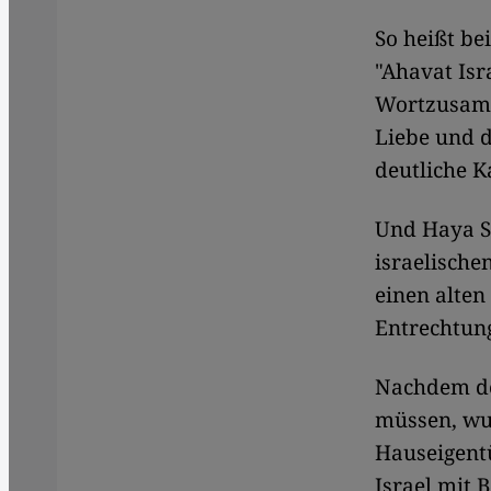
So heißt be
"Ahavat Isr
Wortzusamm
Liebe und d
deutliche K
Und Haya Sc
israelische
einen alten
Entrechtung
Nachdem de
müssen, wu
Hauseigentü
Israel mit 