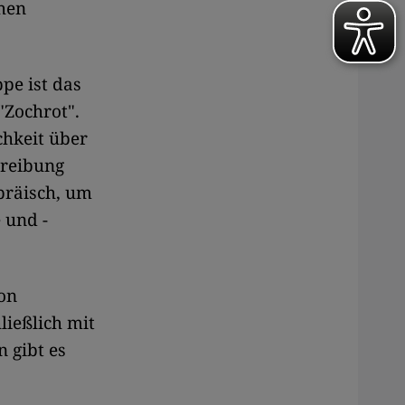
chen
pe ist das
"Zochrot".
ichkeit über
treibung
bräisch, um
 und -
on
ließlich mit
 gibt es