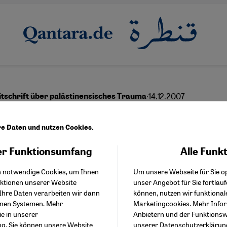
·
14.12.2007
itschrift über palästinensisches Trauma
a auf Hebräisch
re Daten und nutzen Cookies.
r Funktionsumfang
Alle Funk
Facebook Embed / Facebo
Akzeptieren
Google Tag Manager
h notwendige Cookies, um Ihnen
Um unsere Webseite für Sie op
Twitter Embed
nktionen unserer Website
unser Angebot für Sie fortlau
Instagram Embed
Ihre Daten verarbeiten wir dann
können, nutzen wir funktional
Youtube Embed
enen Systemen. Mehr
Marketingcookies. Mehr Info
Google Maps Embed
ie in unserer
Anbietern und der Funktionswe
ng
. Sie können unsere Website
unserer
Datenschutzerklärun