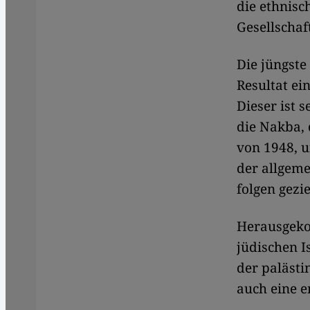
die ethnisc
Gesellschaf
Die jüngste
Resultat ei
Dieser ist s
die Nakba, 
von 1948, 
der allgeme
folgen gezi
Herausgekom
jüdischen I
der palästi
auch eine e