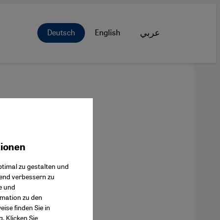
Deutsch
English
عربي
tionen
ok Connect
timal zu gestalten und
fend verbessern zu
e und
rmation zu den
ise finden Sie in
g
. Klicken Sie