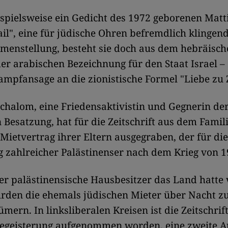
ispielsweise ein Gedicht des 1972 geborenen Matt
ail", eine für jüdische Ohren befremdlich klingen
enstellung, besteht sie doch aus dem hebräisch
er arabischen Bezeichnung für den Staat Israel –
ampfansage an die zionistische Formel "Liebe zu 
halom, eine Friedensaktivistin und Gegnerin de
n Besatzung, hat für die Zeitschrift aus dem Famil
 Mietvertrag ihrer Eltern ausgegraben, der für die
 zahlreicher Palästinenser nach dem Krieg von 1
r palästinensische Hausbesitzer das Land hatte 
rden die ehemals jüdischen Mieter über Nacht z
mern. In linksliberalen Kreisen ist die Zeitschrift
Begeisterung aufgenommen worden, eine zweite A