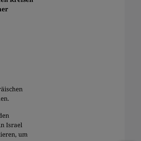
her
räischen
den.
nden
n Israel
lieren, um