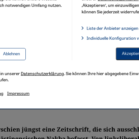
sch notwendigen Umfang nutzen.
‚Akzeptieren‘, um einzuwilligen
können Sie jederzeit widerrufe
Liste der Anbieter anzeigen
Liste der Anbieter:
Individuelle Konfiguration
Facebook Embed / Facebook 
Akzeptie
Ablehnen
s in unserer
Datenschutzerklärung
. Sie können Ihre hier abgegebene Einwi
ufen.
ng
Impressum
rschien jüngst eine Zeitschrift, die sich aussch
lästinensischen Nakba befasst. Von linkslibera