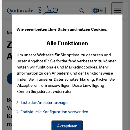
Direkt zum Inhalt springen
DE
Wir verarbeiten Ihre Daten und nutzen Cookies.
·
07.11.2011
Nach dem Wahlsieg der Islamisten in Tunesien
Zwischen Zuversicht und
Alle Funktionen
Angst
Um unsere Webseite für Sie optimal zu gestalten und
unser Angebot für Sie fortlaufend verbessern zu können,
nutzen wir funktionale und Marketingcookies. Mehr
Information zu den Anbietern und der Funktionsweise
Deutsch
English
finden Sie in unserer
Datenschutzerklärung
. Klicken Sie
‚Akzeptieren‘, um einzuwilligen. Diese Einwilligung
können Sie jederzeit widerrufen.
Bei der Wahl zur Verfassunggebenden
Liste der Anbieter anzeigen
Versammlung wurde „Ennahda“ stärkste
Liste der Anbieter:
Individuelle Konfiguration verwenden
Facebook Embed / Facebook Connect
Facebook Embed / Facebook Connect, Google Maps Embed, Go
Kraft. Keine säkulare Partei konnte auch
Google Tag Manager
nur annähernd so viele Sitze. Liberale
Twitter Embed
Akzeptieren
Instagram Embed