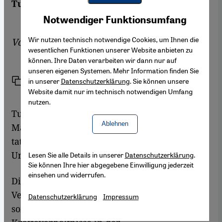
Tunesier sind besorgt.
Youtube Embed
Akzeptieren
Notwendiger Funktionsumfang
Google Maps Embed
Wir nutzen technisch notwendige Cookies, um Ihnen die
Von
Sigrid Faath
wesentlichen Funktionen unserer Website anbieten zu
können. Ihre Daten verarbeiten wir dann nur auf
unseren eigenen Systemen. Mehr Information finden Sie
Link
Drucken
in unserer
Datenschutzerklärung
. Sie können unsere
Teilen
Website damit nur im technisch notwendigen Umfang
nutzen.
Tunesien hatte im neunten Monat nach dem
Ablehnen
Machtwechsel vom 14. Januar 2011 die ersten
tatsächlich freien Wahlen seit der
Unabhängigkeit 1956 abgehalten.
Lesen Sie alle Details in unserer
Datenschutzerklärung
.
Sie können Ihre hier abgegebene Einwilligung jederzeit
einsehen und widerrufen.
Die Wahl zur Verfassunggebenden
Versammlung vom 23. Oktober 2011 markiert
Datenschutzerklärung
Impressum
somit eine wichtige Etappe. Die