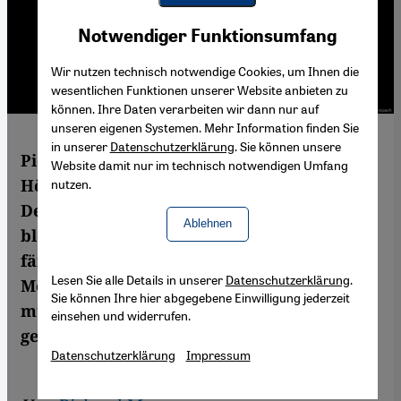
Youtube Embed
Akzeptieren
Notwendiger Funktionsumfang
Google Maps Embed
Wir nutzen technisch notwendige Cookies, um Ihnen die
wesentlichen Funktionen unserer Website anbieten zu
können. Ihre Daten verarbeiten wir dann nur auf
unseren eigenen Systemen. Mehr Information finden Sie
in unserer
Datenschutzerklärung
. Sie können unsere
Pierre Jarawans Debütroman, der auf dem
Website damit nur im technisch notwendigen Umfang
Höhepunkt der Flüchtlingskrise in
nutzen.
Deutschland unter dem Titel "Am Ende
Ablehnen
bleiben die Zedern" veröffentlicht wurde,
fängt die vielschichtige Existenz von
Lesen Sie alle Details in unserer
Datenschutzerklärung
.
Menschen ein, die ihre Heimat verlassen
Sie können Ihre hier abgegebene Einwilligung jederzeit
mussten. Richard Marcus hat das Buch
einsehen und widerrufen.
gelesen.
Datenschutzerklärung
Impressum