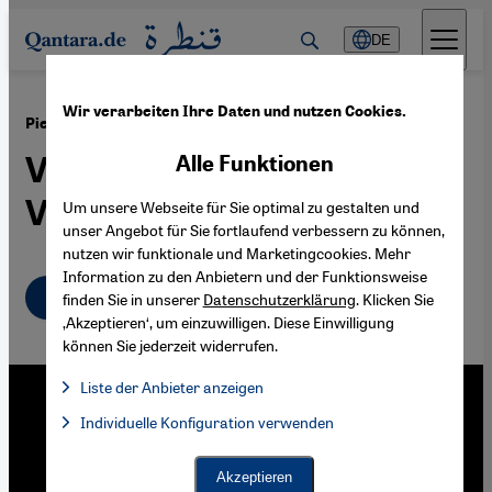
Direkt zum Inhalt springen
DE
Wir verarbeiten Ihre Daten und nutzen Cookies.
·
17.07.2019
Pierre Jarawan: "Am Ende bleiben die Zedern"
Versöhnung mit der
Alle Funktionen
Vergangenheit
Um unsere Webseite für Sie optimal zu gestalten und
unser Angebot für Sie fortlaufend verbessern zu können,
nutzen wir funktionale und Marketingcookies. Mehr
Information zu den Anbietern und der Funktionsweise
Deutsch
English
عربي
finden Sie in unserer
Datenschutzerklärung
. Klicken Sie
‚Akzeptieren‘, um einzuwilligen. Diese Einwilligung
können Sie jederzeit widerrufen.
Liste der Anbieter anzeigen
Liste der Anbieter:
Individuelle Konfiguration verwenden
Facebook Embed / Facebook Connect
Facebook Embed / Facebook Connect, Google Maps Embed, Go
Google Tag Manager
Twitter Embed
Akzeptieren
Instagram Embed