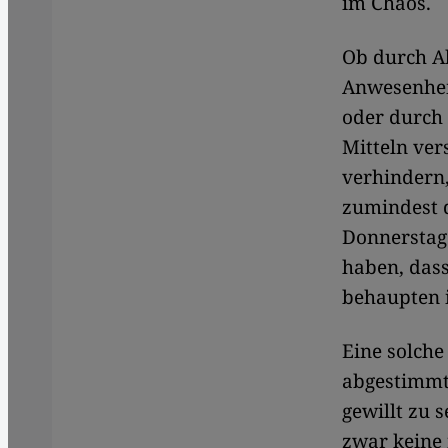
im Chaos.
Ob durch Ab
Anwesenheit
oder durch 
Mitteln ver
verhindern,
zumindest d
Donnerstag 
haben, dass
behaupten i
Eine solch
abgestimmt 
gewillt zu s
zwar keine 