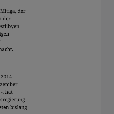
Mitiga, der
n der
Ostlibyen
igen
m
macht.
 2014
Dezember
-, hat
tsregierung
eten bislang