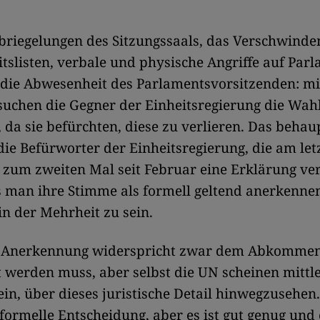
riegelungen des Sitzungssaals, das Verschwinde
slisten, verbale und physische Angriffe auf Par
die Abwesenheit des Parlamentsvorsitzenden: mit
suchen die Gegner der Einheitsregierung die Wah
 da sie befürchten, diese zu verlieren. Das behau
ie Befürworter der Einheitsregierung, die am let
zum zweiten Mal seit Februar eine Erklärung ve
 man ihre Stimme als formell geltend anerkennen 
n der Mehrheit zu sein.
e Anerkennung widerspricht zwar dem Abkommen
werden muss, aber selbst die UN scheinen mittl
ein, über dieses juristische Detail hinwegzusehen. 
formelle Entscheidung, aber es ist gut genug und 