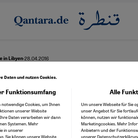
·
28.04.2016
e in Libyen
espaltene Nation
re Daten und nutzen Cookies.
r Funktionsumfang
Alle Funk
Facebook Embed / Facebo
Akzeptieren
Google Tag Manager
English
عربي
h notwendige Cookies, um Ihnen
Um unsere Webseite für Sie op
Twitter Embed
nktionen unserer Website
unser Angebot für Sie fortlau
Instagram Embed
Ihre Daten verarbeiten wir dann
können, nutzen wir funktional
Youtube Embed
enen Systemen. Mehr
Marketingcookies. Mehr Info
Google Maps Embed
ie in unserer
Anbietern und der Funktionswe
ng
. Sie können unsere Website
unserer
Datenschutzerklärun