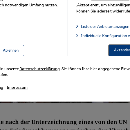
sch notwendigen Umfang nutzen.
‚Akzeptieren‘, um einzuwilligen
können Sie jederzeit widerrufe
Liste der Anbieter anzeigen
Liste der Anbieter:
Individuelle Konfiguration
Facebook Embed / Facebook 
Akzeptie
Ablehnen
s in unserer
Datenschutzerklärung
. Sie können Ihre hier abgegebene Einwi
ufen.
ng
Impressum
e nach der Unterzeichnung eines von den UN