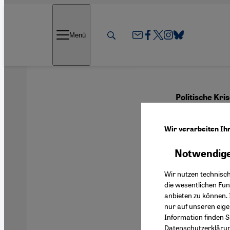
Direkt zum Inhalt springen
Menü
Politische Kris
Die g
Wir verarbeiten Ih
Notwendige
Deutsch
Wir nutzen technisc
die wesentlichen Fu
anbieten zu können. 
nur auf unseren eig
Information finden S
Datenschutzerkläru