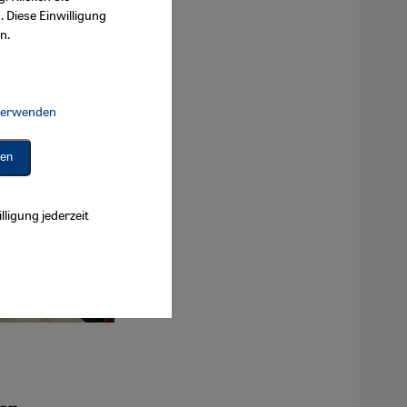
. Diese Einwilligung
n.
 verwenden
Connect, Google Maps Embed, Google Tag Manager, Instagram Embed, 
ren
lligung jederzeit