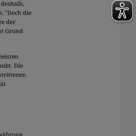
 deshalb,
n. "Doch die
ze der
ist Grund
meisten
aubt. Die
trittenen
hat
swährung.