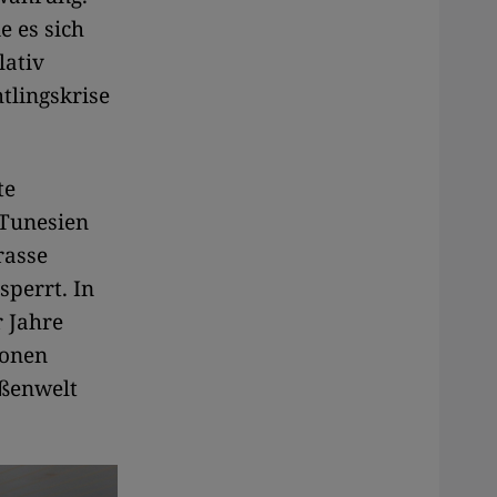
e es sich
lativ
tlingskrise
te
 Tunesien
rasse
sperrt. In
r Jahre
ionen
ßenwelt