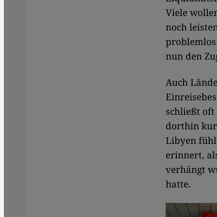
Viele wolle
noch leiste
problemlos 
nun den Zu
Auch Länder
Einreisebe
schließt of
dorthin kur
Libyen fühl
erinnert, a
verhängt w
hatte.