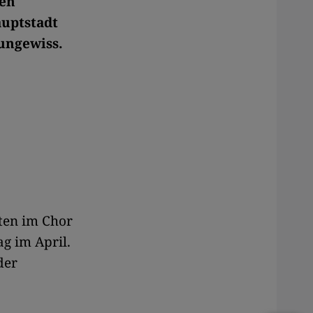
hen
auptstadt
ungewiss.
nten im Chor
g im April.
der