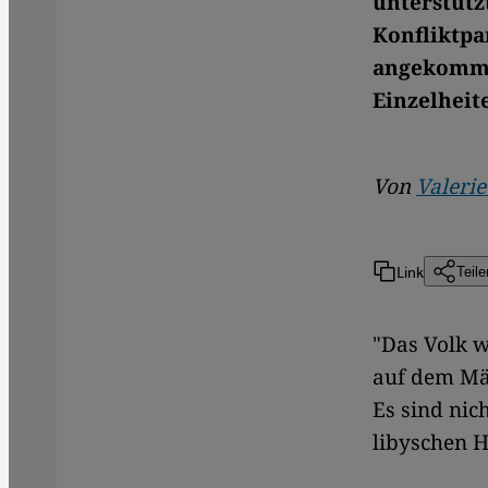
unterstüt
Konfliktpa
angekomme
Einzelheit
Von
Valerie
Link
Teile
"Das Volk w
auf dem Mär
Es sind nic
libyschen H