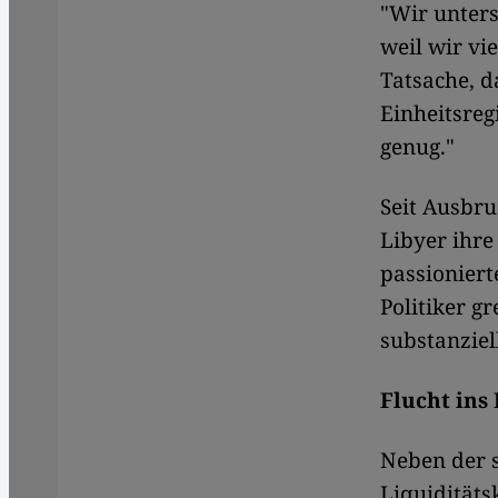
"Wir unters
weil wir vi
Tatsache, d
Einheitsreg
genug."
Seit Ausbru
Libyer ihre
passioniert
Politiker g
substanziel
Flucht ins 
Neben der s
Liquiditäts