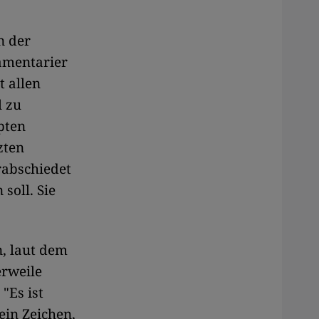
n der
lamentarier
 allen
l zu
pten
zten
rabschiedet
soll. Sie
, laut dem
erweile
"Es ist
ein Zeichen,