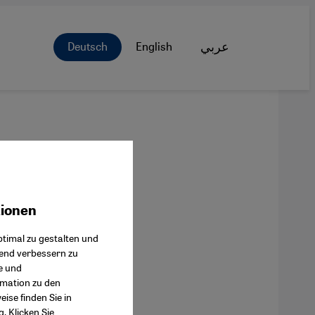
Deutsch
English
عربي
tionen
ok Connect
timal zu gestalten und
fend verbessern zu
e und
rmation zu den
ise finden Sie in
g
. Klicken Sie