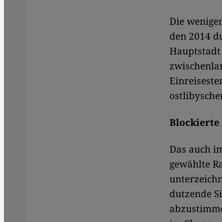
Die wenigen
den 2014 du
Hauptstadt 
zwischenlan
Einreisest
ostlibysche
Blockierte
Das auch im
gewählte Ra
unterzeichn
dutzende Si
abzustimmen