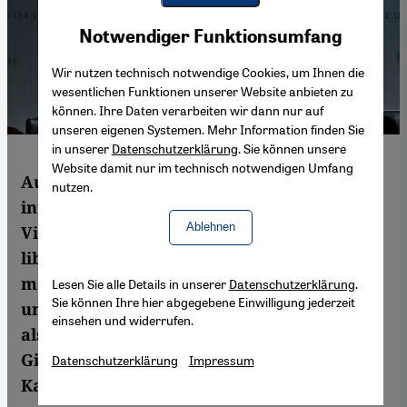
Youtube Embed
Akzeptieren
Notwendiger Funktionsumfang
Google Maps Embed
Wir nutzen technisch notwendige Cookies, um Ihnen die
wesentlichen Funktionen unserer Website anbieten zu
können. Ihre Daten verarbeiten wir dann nur auf
unseren eigenen Systemen. Mehr Information finden Sie
in unserer
Datenschutzerklärung
. Sie können unsere
Website damit nur im technisch notwendigen Umfang
Auch wenn die jüngste Einigung
nutzen.
international nur kaum Beachtung fand:
Ablehnen
Vielleicht ist das Abkommen, das die
libyschen Konfliktparteien in der
marokkanischen Küstenstadt Skhirat
Lesen Sie alle Details in unserer
Datenschutzerklärung
.
Sie können Ihre hier abgegebene Einwilligung jederzeit
unterzeichnet haben, für Europa wichtiger
einsehen und widerrufen.
als die Ergebnisse des europäischen
Gipfeltreffens, das zeitgleich stattfand. Von
Datenschutzerklärung
Impressum
Karim El-Gawhary