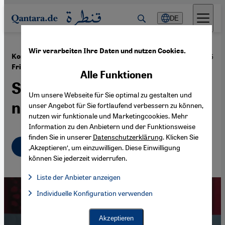
Direkt zum Inhalt springen
DE
Wir verarbeiten Ihre Daten und nutzen Cookies.
·
22.12.2015
Konfliktparteien in Libyen unterzeichnen
Friedensvertrag
Alle Funktionen
Steiniger Weg zur
Um unsere Webseite für Sie optimal zu gestalten und
nationalen Einheit
unser Angebot für Sie fortlaufend verbessern zu können,
nutzen wir funktionale und Marketingcookies. Mehr
Information zu den Anbietern und der Funktionsweise
finden Sie in unserer
Datenschutzerklärung
. Klicken Sie
Deutsch
English
عربي
‚Akzeptieren‘, um einzuwilligen. Diese Einwilligung
können Sie jederzeit widerrufen.
Liste der Anbieter anzeigen
Liste der Anbieter:
Individuelle Konfiguration verwenden
Facebook Embed / Facebook Connect
Facebook Embed / Facebook Connect, Google Maps Embed, Go
Google Tag Manager
Twitter Embed
Akzeptieren
Instagram Embed