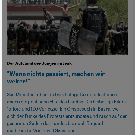
Der Aufstand der Jungen im Irak
"Wenn nichts passiert, machen wir
weiter!"
Seit Monaten toben im Irak heftige Demonstrationen
gegen die politische Elite des Landes. Die bisherige Bilanz:
15 Tote und 120 Verletzte. Ein Ortsbesuch in Basra, wo
sich der Funke des Protests entzündete und rasch auf den
gesamten Süden des Landes bis nach Bagdad
ausbreitete. Von Birgit Svensson