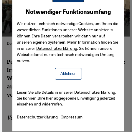
Youtube Embed
Akzeptieren
Notwendiger Funktionsumfang
Google Maps Embed
Wir nutzen technisch notwendige Cookies, um Ihnen die
wesentlichen Funktionen unserer Website anbieten zu
können. Ihre Daten verarbeiten wir dann nur auf
unseren eigenen Systemen. Mehr Information finden Sie
Der Tahrir-Platz in Bagdad; Foto: Birgit Svensson
in unserer
Datenschutzerklärung
. Sie können unsere
Website damit nur im technisch notwendigen Umfang
nutzen.
Politischer Stillstand treibt wieder tausende
Iraker zum Tahrir-Platz. Sie wollen erneute
Ablehnen
Wahlen, doch das Parlament will sich nicht
auflösen. Die Volksvertreter werden nun
Lesen Sie alle Details in unserer
Datenschutzerklärung
.
vor dem Volk geschützt.
Sie können Ihre hier abgegebene Einwilligung jederzeit
einsehen und widerrufen.
Von
Birgit Svensson
Datenschutzerklärung
Impressum