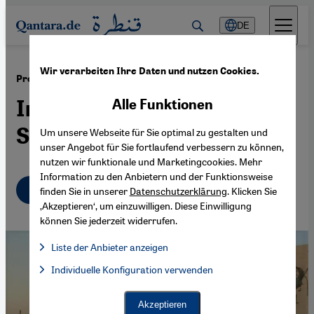
Direkt zum Inhalt springen
DE
Wir verarbeiten Ihre Daten und nutzen Cookies.
·
10.10.2022
Proteste im Irak
In Bagdad spricht die
Alle Funktionen
Straße
Um unsere Webseite für Sie optimal zu gestalten und
unser Angebot für Sie fortlaufend verbessern zu können,
nutzen wir funktionale und Marketingcookies. Mehr
Information zu den Anbietern und der Funktionsweise
Deutsch
English
finden Sie in unserer
Datenschutzerklärung
. Klicken Sie
‚Akzeptieren‘, um einzuwilligen. Diese Einwilligung
können Sie jederzeit widerrufen.
Liste der Anbieter anzeigen
Liste der Anbieter:
Individuelle Konfiguration verwenden
Facebook Embed / Facebook Connect
Facebook Embed / Facebook Connect, Google Maps Embed, Go
Google Tag Manager
Twitter Embed
Akzeptieren
Instagram Embed