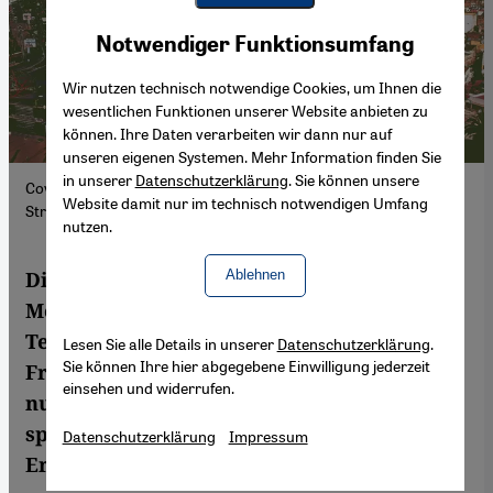
Youtube Embed
Akzeptieren
Notwendiger Funktionsumfang
Google Maps Embed
Wir nutzen technisch notwendige Cookies, um Ihnen die
wesentlichen Funktionen unserer Website anbieten zu
können. Ihre Daten verarbeiten wir dann nur auf
unseren eigenen Systemen. Mehr Information finden Sie
in unserer
Datenschutzerklärung
. Sie können unsere
Cover von Malika Moustadrafs Kurzgeschichten "Something
Website damit nur im technisch notwendigen Umfang
Strange, like Hunger". (Fotoquelle: Verlag)
nutzen.
Ablehnen
Die marokkanische Autorin Malika
Moustadraf (1969 – 2006) schrieb in ihren
Texten über Sexualität, Patriarchat und
Lesen Sie alle Details in unserer
Datenschutzerklärung
.
Sie können Ihre hier abgegebene Einwilligung jederzeit
Frauenrechte. Nach ihrem Tod im Alter von
einsehen und widerrufen.
nur 37 Jahren hinterlässt sie ein
spannendes, wenig bekanntes literarisches
Datenschutzerklärung
Impressum
Erbe.