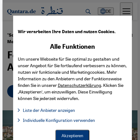
Direkt zum Inhalt springen
DE
Wir verarbeiten Ihre Daten und nutzen Cookies.
·
06.06.2023
"Something Strange, Like Hunger" von Malika
Moustadraf
Alle Funktionen
Feministin und literarische
Um unsere Webseite für Sie optimal zu gestalten und
Aktivistin
unser Angebot für Sie fortlaufend verbessern zu können,
nutzen wir funktionale und Marketingcookies. Mehr
Information zu den Anbietern und der Funktionsweise
finden Sie in unserer
Datenschutzerklärung
. Klicken Sie
Deutsch
English
عربي
‚Akzeptieren‘, um einzuwilligen. Diese Einwilligung
können Sie jederzeit widerrufen.
Liste der Anbieter anzeigen
Liste der Anbieter:
Individuelle Konfiguration verwenden
Facebook Embed / Facebook Connect
Facebook Embed / Facebook Connect, Google Maps Embed, Go
Google Tag Manager
Twitter Embed
Akzeptieren
Instagram Embed