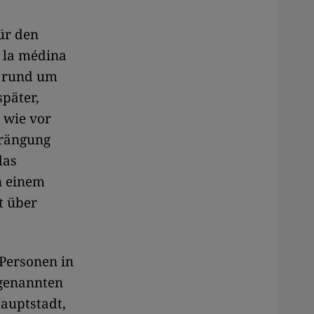
ür den
 la médina
e rund um
später,
 wie vor
drängung
das
n einem
t über
Personen in
ogenannten
Hauptstadt,