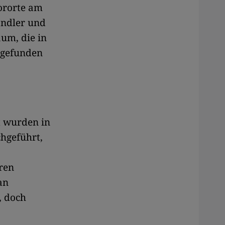
ororte am
ändler und
aum, die in
 gefunden
t wurden in
hgeführt,
ren
an
, doch