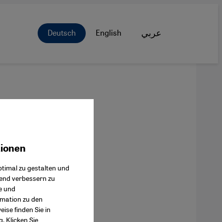
Deutsch
English
عربي
tionen
ok Connect
timal zu gestalten und
fend verbessern zu
e und
rmation zu den
ise finden Sie in
g
. Klicken Sie