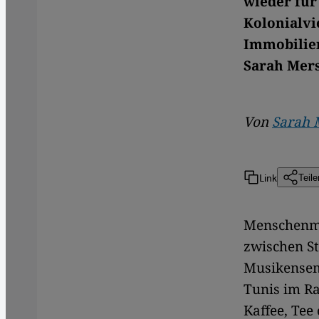
wieder für
Kolonialvi
Immobilien
Sarah Mer
Von
Sarah 
Link
Teile
Menschenme
zwischen St
Musikensemb
Tunis im Ra
Kaffee, Tee