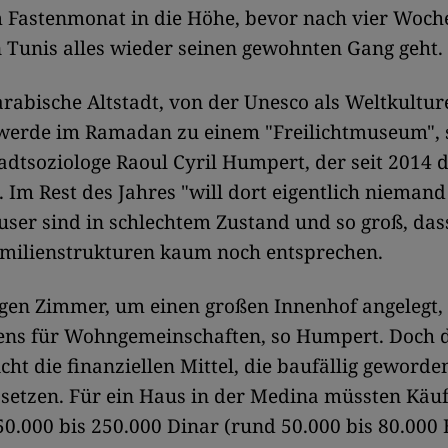
 Fastenmonat in die Höhe, bevor nach vier Woch
Tunis alles wieder seinen gewohnten Gang geht.
arabische Altstadt, von der Unesco als Weltkultu
 werde im Ramadan zu einem "Freilichtmuseum", 
adtsoziologe Raoul Cyril Humpert, der seit 2014 d
. Im Rest des Jahres "will dort eigentlich niemand
ser sind in schlechtem Zustand und so groß, dass
amilienstrukturen kaum noch entsprechen.
gen Zimmer, um einen großen Innenhof angelegt,
tens für Wohngemeinschaften, so Humpert. Doch d
icht die finanziellen Mittel, die baufällig geword
 setzen. Für ein Haus in der Medina müssten Käuf
0.000 bis 250.000 Dinar (rund 50.000 bis 80.000 