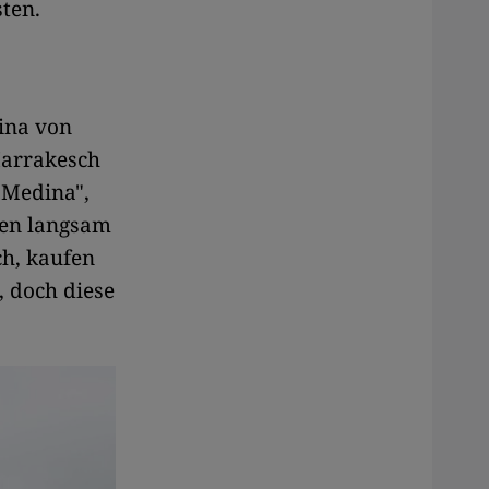
ten.
ina von
Marrakesch
e Medina",
kten langsam
ch, kaufen
 doch diese