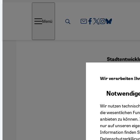
Direkt zum Inhalt springen
Menü
Stadtentwickl
Vor 
Wir verarbeiten Ih
Notwendige
Deutsch
Wir nutzen technisc
die wesentlichen Fu
anbieten zu können. 
nur auf unseren eig
Information finden S
Datenschutzerkläru