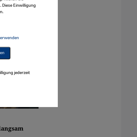
. Diese Einwilligung
n.
 verwenden
Connect, Google Maps Embed, Google Tag Manager, Instagram Embed, 
ren
lligung jederzeit
 langsam