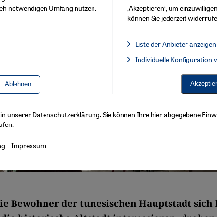
sch notwendigen Umfang nutzen.
‚Akzeptieren‘, um einzuwilligen
können Sie jederzeit widerrufe
Liste der Anbieter anzeigen
Liste der Anbieter:
Individuelle Konfiguration
Facebook Embed / Facebook 
Akzeptie
Ablehnen
s in unserer
Datenschutzerklärung
. Sie können Ihre hier abgegebene Einwi
ufen.
ng
Impressum
e Bewohner der tunesischen Hauptstadt sich