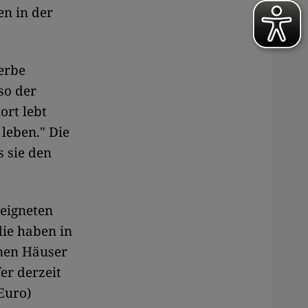
en in der
rerbe
so der
ort lebt
 leben." Die
 sie den
 eigneten
ie haben in
enen Häuser
er derzeit
Euro)