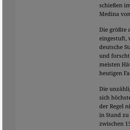
schießen im
Medina von 
Die größte 
eingestuft,
deutsche St
und forscht
meisten Häu
heutigen F
Die unzähli
sich höchs
der Regel n
in Stand zu
zwischen 15