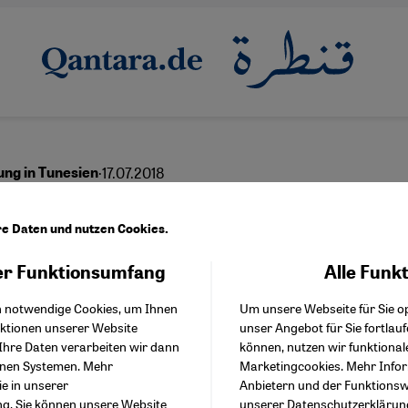
·
17.07.2018
ung in Tunesien
dem Abriss bewahren
re Daten und nutzen Cookies.
r Funktionsumfang
Alle Funk
Facebook Embed / Facebo
Akzeptieren
Google Tag Manager
English
عربي
h notwendige Cookies, um Ihnen
Um unsere Webseite für Sie op
Twitter Embed
nktionen unserer Website
unser Angebot für Sie fortlau
Instagram Embed
Ihre Daten verarbeiten wir dann
können, nutzen wir funktional
Youtube Embed
enen Systemen. Mehr
Marketingcookies. Mehr Info
Google Maps Embed
ie in unserer
Anbietern und der Funktionswe
ng
. Sie können unsere Website
unserer
Datenschutzerklärun