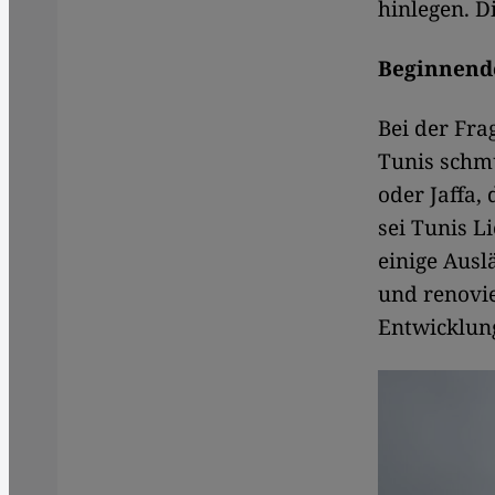
hinlegen. D
Beginnende
Bei der Fra
Tunis schm
oder Jaffa, 
sei Tunis L
einige Ausl
und renovie
Entwicklung