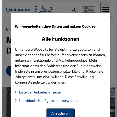
Direkt zum Inhalt springen
DE
Wir verarbeiten Ihre Daten und nutzen Cookies.
·
10.02.2016
Urbane Aneignungspolitik in Jerusalem
Mamilla und der Tower of
Alle Funktionen
David
Um unsere Webseite für Sie optimal zu gestalten und
unser Angebot für Sie fortlaufend verbessern zu können,
nutzen wir funktionale und Marketingcookies. Mehr
Information zu den Anbietern und der Funktionsweise
Deutsch
English
عربي
finden Sie in unserer
Datenschutzerklärung
. Klicken Sie
‚Akzeptieren‘, um einzuwilligen. Diese Einwilligung
können Sie jederzeit widerrufen.
Liste der Anbieter anzeigen
Liste der Anbieter:
Individuelle Konfiguration verwenden
Facebook Embed / Facebook Connect
Facebook Embed / Facebook Connect, Google Maps Embed, Go
Google Tag Manager
Twitter Embed
Akzeptieren
Instagram Embed