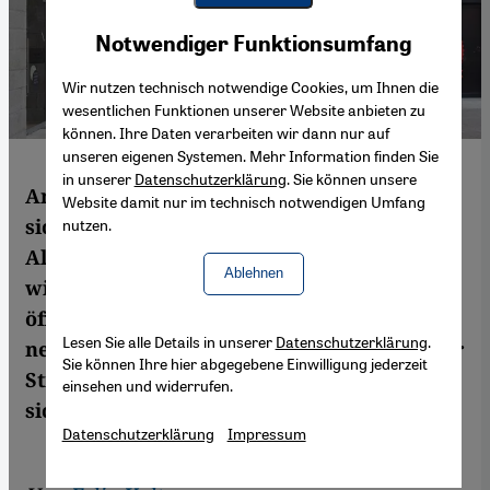
Youtube Embed
Akzeptieren
Notwendiger Funktionsumfang
Google Maps Embed
Wir nutzen technisch notwendige Cookies, um Ihnen die
wesentlichen Funktionen unserer Website anbieten zu
können. Ihre Daten verarbeiten wir dann nur auf
unseren eigenen Systemen. Mehr Information finden Sie
in unserer
Datenschutzerklärung
. Sie können unsere
Am Jerusalemer Stadtviertel Mamilla, das
Website damit nur im technisch notwendigen Umfang
sich zwischen West-Jerusalem und der
nutzen.
Altstadt erstreckt, lässt sich beobachten,
Ablehnen
wie stadtplanerische Entscheidungen den
öffentlichen Raum verändern und eine
Lesen Sie alle Details in unserer
Datenschutzerklärung
.
neue visuelle Realität mit großer politischer
Sie können Ihre hier abgegebene Einwilligung jederzeit
Strahlkraft schaffen. Felix Koltermann hat
einsehen und widerrufen.
sich vor Ort umgesehen.
Datenschutzerklärung
Impressum