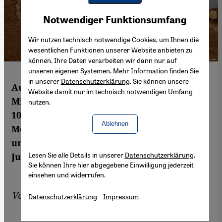
Youtube Embed
Akzeptieren
Notwendiger Funktionsumfang
Google Maps Embed
Wir nutzen technisch notwendige Cookies, um Ihnen die
wesentlichen Funktionen unserer Website anbieten zu
können. Ihre Daten verarbeiten wir dann nur auf
unseren eigenen Systemen. Mehr Information finden Sie
in unserer
Datenschutzerklärung
. Sie können unsere
Aus Terrorangst riegelt das libanesische
Website damit nur im technisch notwendigen Umfang
Militär die Stadt Arsal hermetisch ab. Über
nutzen.
100.000 syrische Flüchtlinge sitzen seit
Ablehnen
Monaten fest. Sie fürchten den Winter und
um ihre Sicherheit. Aus Arsal berichtet
Lesen Sie alle Details in unserer
Datenschutzerklärung
.
Juliane Metzker
Sie können Ihre hier abgegebene Einwilligung jederzeit
einsehen und widerrufen.
Von
Juliane Metzker
Datenschutzerklärung
Impressum