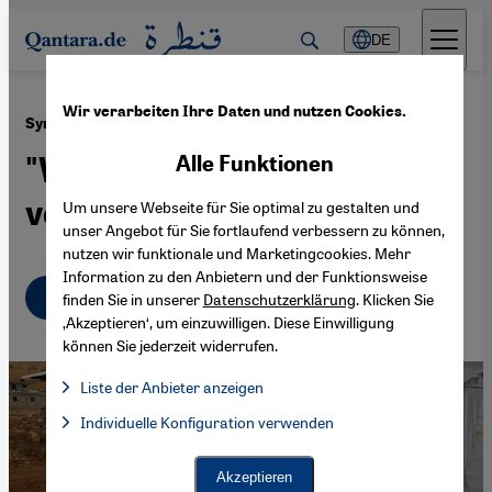
Direkt zum Inhalt springen
DE
Wir verarbeiten Ihre Daten und nutzen Cookies.
·
29.12.2014
Syrische Flüchtlinge im Libanon
"Wir werden hier noch
Alle Funktionen
verrecken!"
Um unsere Webseite für Sie optimal zu gestalten und
unser Angebot für Sie fortlaufend verbessern zu können,
nutzen wir funktionale und Marketingcookies. Mehr
Information zu den Anbietern und der Funktionsweise
Deutsch
English
finden Sie in unserer
Datenschutzerklärung
. Klicken Sie
‚Akzeptieren‘, um einzuwilligen. Diese Einwilligung
können Sie jederzeit widerrufen.
Liste der Anbieter anzeigen
Liste der Anbieter:
Individuelle Konfiguration verwenden
Facebook Embed / Facebook Connect
Facebook Embed / Facebook Connect, Google Maps Embed, Go
Google Tag Manager
Twitter Embed
Akzeptieren
Instagram Embed