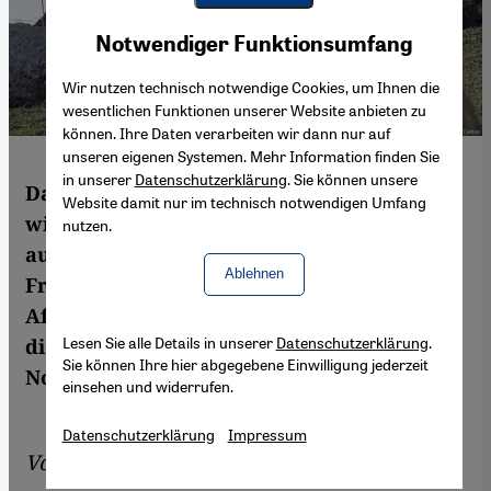
Youtube Embed
Akzeptieren
Notwendiger Funktionsumfang
Google Maps Embed
Wir nutzen technisch notwendige Cookies, um Ihnen die
wesentlichen Funktionen unserer Website anbieten zu
können. Ihre Daten verarbeiten wir dann nur auf
unseren eigenen Systemen. Mehr Information finden Sie
in unserer
Datenschutzerklärung
. Sie können unsere
Das Letzte, was im Syrienkonflikt benötigt
Website damit nur im technisch notwendigen Umfang
wird, sind noch mehr Einflussnahme von
nutzen.
außen und die Eröffnung einer weiteren
Ablehnen
Front. Der Vormarsch der Türkei gegen
Afrin bedeutet beides. Tom Stevenson über
Lesen Sie alle Details in unserer
Datenschutzerklärung
.
die Folgen der türkischen Intervention in
Sie können Ihre hier abgegebene Einwilligung jederzeit
Nordsyrien.
einsehen und widerrufen.
Datenschutzerklärung
Impressum
Von
Tom Stevenson