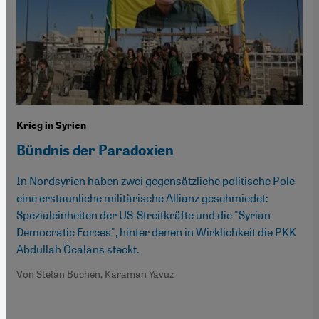
Krieg in Syrien
Bündnis der Paradoxien
In Nordsyrien haben zwei gegensätzliche politische Pole
eine erstaunliche militärische Allianz geschmiedet:
Spezialeinheiten der US-Streitkräfte und die "Syrian
Democratic Forces", hinter denen in Wirklichkeit die PKK
Abdullah Öcalans steckt.
Von Stefan Buchen, Karaman Yavuz