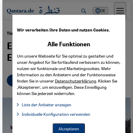
Direkt zum Inhalt springen
DE
Wir verarbeiten Ihre Daten und nutzen Cookies.
·
30.01.2018
Türkische Operation "Olivenzweig"
Eine neue Stufe der
Alle Funktionen
Eskalation
Um unsere Webseite für Sie optimal zu gestalten und
unser Angebot für Sie fortlaufend verbessern zu können,
nutzen wir funktionale und Marketingcookies. Mehr
Information zu den Anbietern und der Funktionsweise
Deutsch
English
finden Sie in unserer
Datenschutzerklärung
. Klicken Sie
‚Akzeptieren‘, um einzuwilligen. Diese Einwilligung
können Sie jederzeit widerrufen.
Liste der Anbieter anzeigen
Liste der Anbieter:
Individuelle Konfiguration verwenden
Facebook Embed / Facebook Connect
Facebook Embed / Facebook Connect, Google Maps Embed, Go
Google Tag Manager
Twitter Embed
Akzeptieren
Instagram Embed