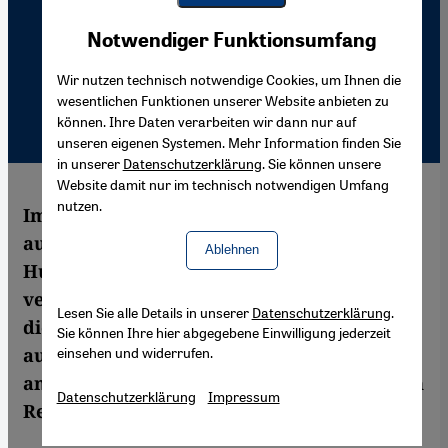
Youtube Embed
Akzeptieren
Notwendiger Funktionsumfang
Google Maps Embed
Wir nutzen technisch notwendige Cookies, um Ihnen die
wesentlichen Funktionen unserer Website anbieten zu
können. Ihre Daten verarbeiten wir dann nur auf
unseren eigenen Systemen. Mehr Information finden Sie
in unserer
Datenschutzerklärung
. Sie können unsere
Website damit nur im technisch notwendigen Umfang
nutzen.
Im Jemen warten derzeit vier Journalisten
auf ihre Hinrichtung. Ein „Gericht“ der
Ablehnen
Huthi-Rebellen hat sich zum Tode
verurteilt, weil sie für Medien arbeiteten,
Lesen Sie alle Details in unserer
Datenschutzerklärung
.
die im Bürgerkrieg in dem arabischen Land
Sie können Ihre hier abgegebene Einwilligung jederzeit
einsehen und widerrufen.
auf der Seite der international
anerkannten, von den Rebellen bekämpften
Datenschutzerklärung
Impressum
Regierung stehen.