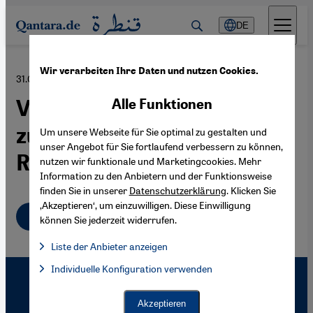
Direkt zum Inhalt springen
DE
Wir verarbeiten Ihre Daten und nutzen Cookies.
31.08.2020
Vier Journalisten im Jemen
Alle Funktionen
zum Tode verurteilt |
Um unsere Webseite für Sie optimal zu gestalten und
unser Angebot für Sie fortlaufend verbessern zu können,
Reporter ohne Grenzen
nutzen wir funktionale und Marketingcookies. Mehr
Information zu den Anbietern und der Funktionsweise
finden Sie in unserer
Datenschutzerklärung
. Klicken Sie
‚Akzeptieren‘, um einzuwilligen. Diese Einwilligung
Deutsch
können Sie jederzeit widerrufen.
Liste der Anbieter anzeigen
Liste der Anbieter:
Individuelle Konfiguration verwenden
Facebook Embed / Facebook Connect
Facebook Embed / Facebook Connect, Google Maps Embed, Go
Google Tag Manager
Twitter Embed
Akzeptieren
Instagram Embed