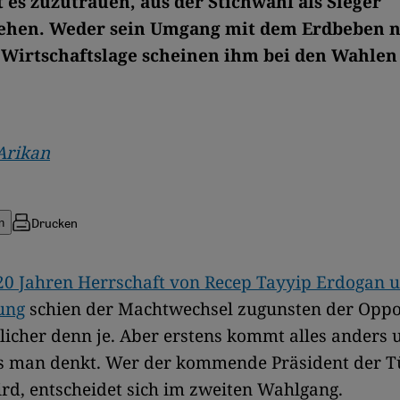
t es zuzutrauen, aus der Stichwahl als Sieger
ehen. Weder sein Umgang mit dem Erdbeben n
 Wirtschaftslage scheinen ihm bei den Wahlen
Arikan
Drucken
n
20 Jahren Herrschaft von Recep Tayyip Erdogan u
ung
schien der Machtwechsel zugunsten der Oppo
icher denn je. Aber erstens kommt alles anders 
ls man denkt. Wer der kommende Präsident der T
rd, entscheidet sich im zweiten Wahlgang.