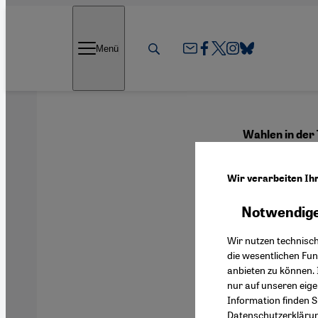
Direkt zum Inhalt springen
Menü
Wahlen in der
Natio
Wir verarbeiten Ih
Notwendige
Deutsch
Wir nutzen technisc
die wesentlichen Fu
anbieten zu können. 
nur auf unseren eig
Information finden S
Datenschutzerkläru