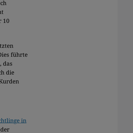
sch
ht
r 10
etzten
Dies führte
, das
ch die
 Kurden
htlinge in
 der