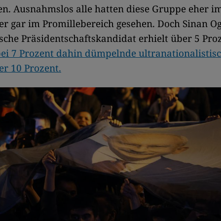
en. Ausnahmslos alle hatten diese Gruppe eher i
er gar im Promillebereich gesehen. Doch Sinan O
ische Präsidentschaftskandidat erhielt über 5 Pro
ei 7 Prozent dahin dümpelnde ultranationalisti
r 10 Prozent.