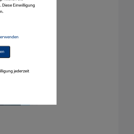
. Diese Einwilligung
n.
 verwenden
Connect, Google Maps Embed, Google Tag Manager, Instagram Embed, 
ren
lligung jederzeit