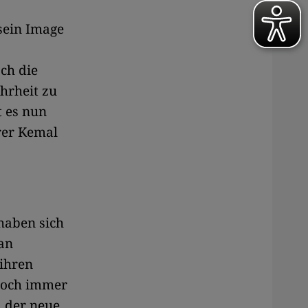
sein Image
ch die
hrheit zu
t es nun
rer Kemal
 haben sich
an
 ihren
 Noch immer
d der neue