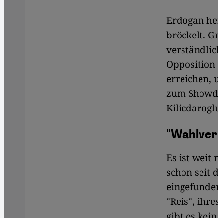
Erdogan he
bröckelt. G
verständlic
Opposition 
erreichen, 
zum Showdo
Kilicdarogl
"Wahlverl
Es ist weit
schon seit
eingefunden
"Reis", ihr
gibt es kei