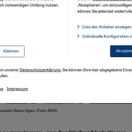
sch notwendigen Umfang nutzen.
‚Akzeptieren‘, um einzuwilligen
können Sie jederzeit widerrufe
Liste der Anbieter anzeigen
Liste der Anbieter:
Individuelle Konfiguration
Facebook Embed / Facebook 
Akzeptie
Ablehnen
s in unserer
Datenschutzerklärung
. Sie können Ihre hier abgegebene Einwi
ufen.
ng
Impressum
ionalist Sinan Ogan. (Foto: DHA)