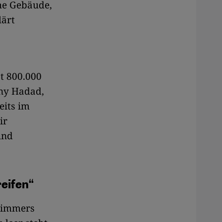
che Gebäude,
lärt
t 800.000
ony Hadad,
eits im
ir
und
reifen“
 Zimmers