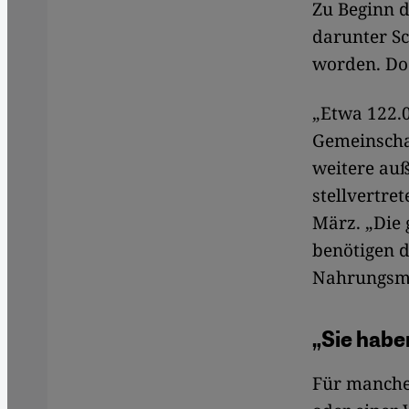
Zu Beginn d
darunter Sc
worden. Doc
„Etwa 122.0
Gemeinscha
weitere auß
stellvertre
März. „Die 
benötigen 
Nahrungsmi
„Sie habe
Für manche