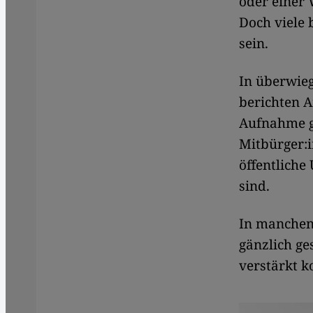
oder einer 
Doch viele 
sein.
In überwieg
berichten A
Aufnahme g
Mitbürger:i
öffentliche
sind.
In manchen 
gänzlich ge
verstärkt k