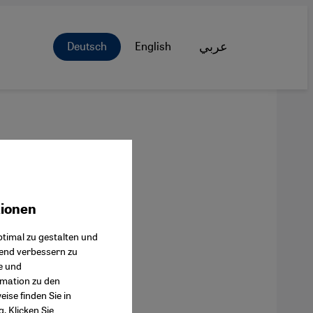
Deutsch
English
عربي
tionen
ok Connect
timal zu gestalten und
fend verbessern zu
e und
rmation zu den
ise finden Sie in
g
. Klicken Sie