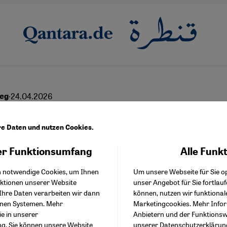
·
24.04.2026
ieg
ten? Oftmals nicht
re Daten und nutzen Cookies.
kommen
r Funktionsumfang
Alle Funk
Facebook Embed / Facebo
Akzeptieren
Google Tag Manager
h notwendige Cookies, um Ihnen
Um unsere Webseite für Sie op
Twitter Embed
nktionen unserer Website
unser Angebot für Sie fortlau
Instagram Embed
Ihre Daten verarbeiten wir dann
können, nutzen wir funktional
Youtube Embed
English
عربي
enen Systemen. Mehr
Marketingcookies. Mehr Info
Google Maps Embed
ie in unserer
Anbietern und der Funktionswe
ng
. Sie können unsere Website
unserer
Datenschutzerklärun