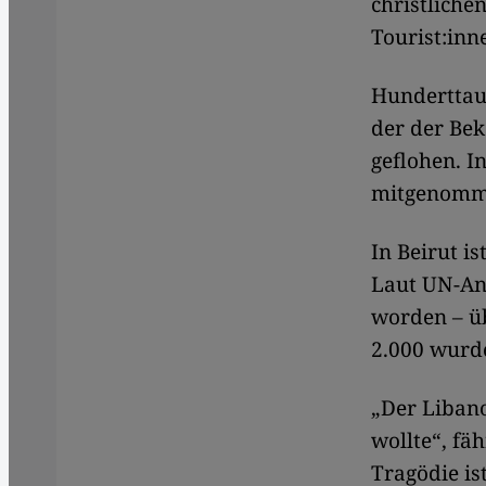
christliche
Tourist:inne
Hunderttaus
der der Bek
geflohen. I
mitgenom
In Beirut i
Laut UN-An
worden – üb
2.000 wurde
„Der Libano
wollte“, fä
Tragödie ist