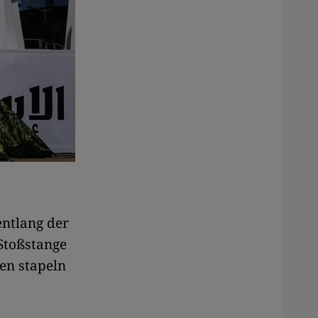
ntlang der
Stoßstange
ken stapeln