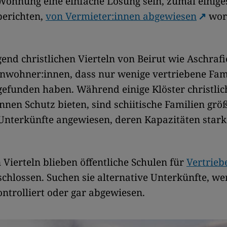
Wohnung eine einfache Lösung sein, zumal einiges 
berichten,
von Vermieter:innen abgewiesen
wor
end christlichen Vierteln von Beirut wie Aschraf
nwohner:innen, dass nur wenige vertriebene Fam
efunden haben. Während einige Klöster christlic
nnen Schutz bieten, sind schiitische Familien größ
 Unterkünfte angewiesen, deren Kapazitäten stark
Vierteln blieben öffentliche Schulen für
Vertrieb
schlossen. Suchen sie alternative Unterkünfte, we
ontrolliert oder gar abgewiesen.