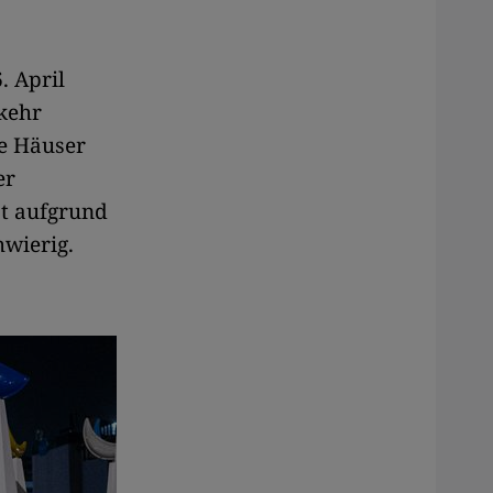
. April
kehr
he Häuser
er
st aufgrund
hwierig.