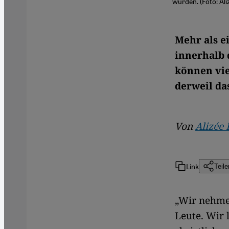
wurden. (Foto: Al
Mehr als e
innerhalb 
können vie
derweil da
Von
Alizée
Link
Teile
„Wir nehmen
Leute. Wir 