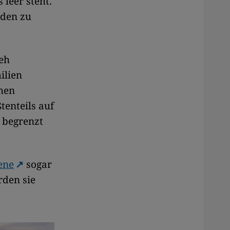
leer steht.
den zu
ieh
ilien
hen
tenteils auf
 begrenzt
ene
sogar
rden sie