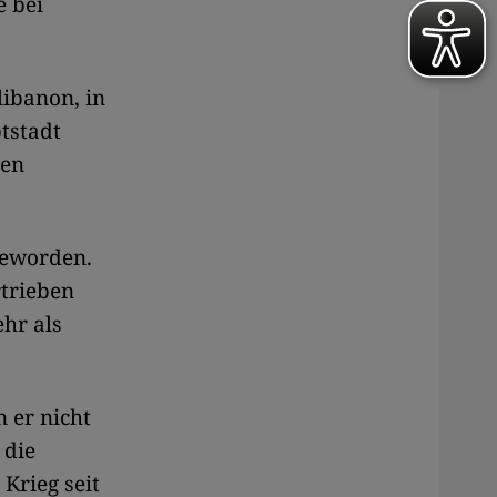
e bei
libanon, in
tstadt
ten
 geworden.
trieben
hr als
 er nicht
 die
 Krieg seit