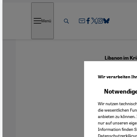
Direkt zum Inhalt springen
Menü
Libanon im Kr
Schii
Wir verarbeiten Ih
will
Notwendige
Wir nutzen technisc
die wesentlichen Fu
anbieten zu können. 
Deutsch
nur auf unseren eig
Information finden S
Datenschutzerkläru