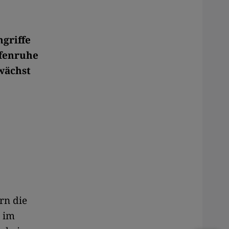
ngriffe
ffenruhe
wächst
rn die
r im