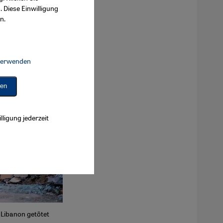
. Diese Einwilligung
n.
 verwenden
Connect, Google Maps Embed, Google Tag Manager, Instagram Embed, 
ren
lligung jederzeit
 Libanon getötet