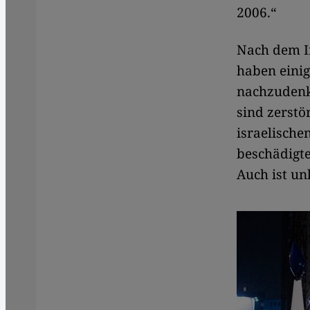
2006.“
Nach dem In
haben einig
nachzudenke
sind zerstö
israelische
beschädigte
Auch ist un