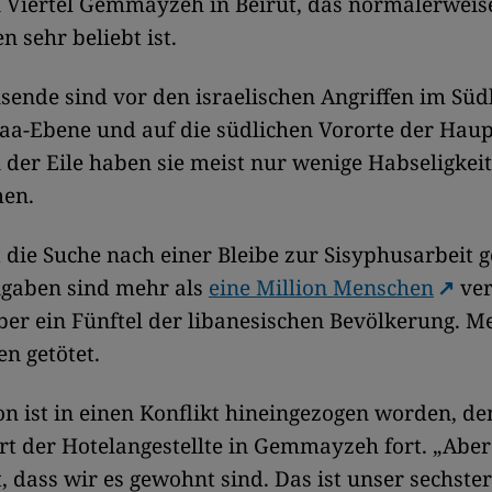
n Viertel Gemmayzeh in Beirut, das normalerweis
n sehr beliebt ist.
ende sind vor den israelischen Angriffen im Süd
aa-Ebene und auf die südlichen Vororte der Haup
n der Eile haben sie meist nur wenige Habseligkei
men.
st die Suche nach einer Bleibe zur Sisyphusarbeit
gaben sind mehr als
eine Million Menschen
ver
er ein Fünftel der libanesischen Bevölkerung. Me
n getötet.
n ist in einen Konflikt hineingezogen worden, den
hrt der Hotelangestellte in Gemmayzeh fort. „Aber
, dass wir es gewohnt sind. Das ist unser sechster