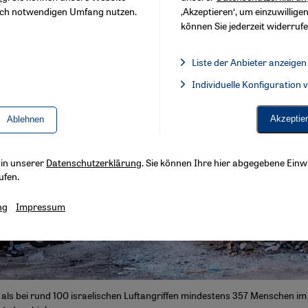
sch notwendigen Umfang nutzen.
‚Akzeptieren‘, um einzuwilligen
können Sie jederzeit widerrufe
Liste der Anbieter anzeigen
Liste der Anbieter:
Individuelle Konfiguration
Facebook Embed / Facebook 
Akzeptie
Ablehnen
s in unserer
Datenschutzerklärung
. Sie können Ihre hier abgegebene Einwi
ufen.
ng
Impressum
l, als bei rund 100 israelischen Luftangriffen mindestens 357 Menschen im