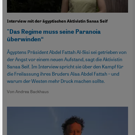
Interview mit der ägyptischen Aktivistin Sanaa Seif
"Das Regime muss seine Paranoia
überwinden“
Ägyptens Präsident Abdel Fattah Al-Sisi sei getrieben von
der Angst vor einem neuen Aufstand, sagt die Aktivistin
Sanaa Seif. Im Interview spricht sie über den Kampf für
die Freilassung ihres Bruders Alaa Abdel Fattah – und
warum der Westen mehr Druck machen sollte.
Von Andrea Backhaus