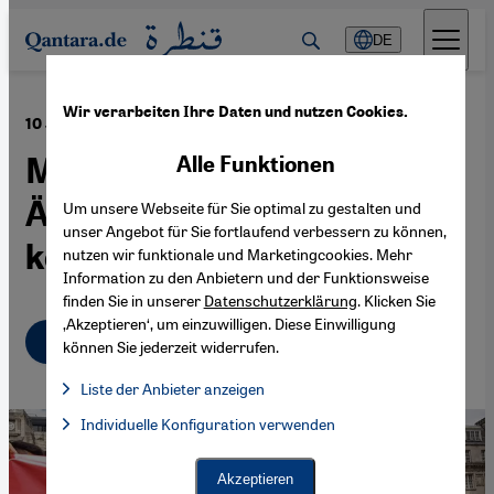
Direkt zum Inhalt springen
DE
Wir verarbeiten Ihre Daten und nutzen Cookies.
·
07.07.2023
10 Jahre al-Sisi-Regime in Ägypten
Menschenrechte für
Alle Funktionen
Ägyptens westliche Partner
Um unsere Webseite für Sie optimal zu gestalten und
unser Angebot für Sie fortlaufend verbessern zu können,
kein Thema?
nutzen wir funktionale und Marketingcookies. Mehr
Information zu den Anbietern und der Funktionsweise
finden Sie in unserer
Datenschutzerklärung
. Klicken Sie
‚Akzeptieren‘, um einzuwilligen. Diese Einwilligung
Deutsch
English
عربي
können Sie jederzeit widerrufen.
Liste der Anbieter anzeigen
Liste der Anbieter:
Individuelle Konfiguration verwenden
Facebook Embed / Facebook Connect
Facebook Embed / Facebook Connect, Google Maps Embed, Go
Google Tag Manager
Twitter Embed
Akzeptieren
Instagram Embed