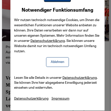
Youtube Embed
Akzeptieren
Notwendiger Funktionsumfang
Google Maps Embed
Wir nutzen technisch notwendige Cookies, um Ihnen die
wesentlichen Funktionen unserer Website anbieten zu
können. Ihre Daten verarbeiten wir dann nur auf
unseren eigenen Systemen. Mehr Information finden Sie
in unserer
Datenschutzerklärung
. Sie können unsere
Website damit nur im technisch notwendigen Umfang
Protestierende mit Handschellen neben einem Banner mit der
nutzen.
Aufschrift "Stop Executions for Political Reasons in Egypt" bei
einer Demonstration in London (Foto: Vuk Valcic/SOPA Images
Ablehnen
via ZUMA Wire/picture alliance)
Vor zehn Jahren ergriff das ägyptische
Lesen Sie alle Details in unserer
Datenschutzerklärung
.
Sie können Ihre hier abgegebene Einwilligung jederzeit
Militär mit Abdel Fattah al-Sisi an der
einsehen und widerrufen.
Spitze die Macht. Seitdem habe sich die
Lage der Bürgerrechte weiter
Datenschutzerklärung
Impressum
verschlechtert, so Aktivisten - doch im