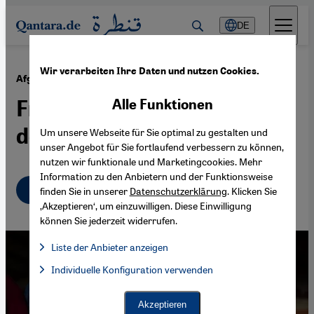
Direkt zum Inhalt springen
DE
Wir verarbeiten Ihre Daten und nutzen Cookies.
·
07.02.2022
Afghanistan
Frauenrechte im Wandel
Alle Funktionen
der Zeit
Um unsere Webseite für Sie optimal zu gestalten und
unser Angebot für Sie fortlaufend verbessern zu können,
nutzen wir funktionale und Marketingcookies. Mehr
Information zu den Anbietern und der Funktionsweise
Deutsch
English
finden Sie in unserer
Datenschutzerklärung
. Klicken Sie
‚Akzeptieren‘, um einzuwilligen. Diese Einwilligung
können Sie jederzeit widerrufen.
Liste der Anbieter anzeigen
Liste der Anbieter:
Individuelle Konfiguration verwenden
Facebook Embed / Facebook Connect
Facebook Embed / Facebook Connect, Google Maps Embed, Go
Google Tag Manager
Twitter Embed
Akzeptieren
Instagram Embed