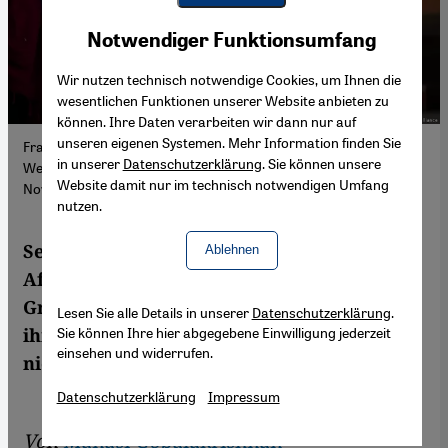
Youtube Embed
Akzeptieren
Notwendiger Funktionsumfang
Google Maps Embed
Wir nutzen technisch notwendige Cookies, um Ihnen die
wesentlichen Funktionen unserer Website anbieten zu
können. Ihre Daten verarbeiten wir dann nur auf
unseren eigenen Systemen. Mehr Information finden Sie
Frauen stehen Schlange für eine Geldspende beim
in unserer
Datenschutzerklärung
. Sie können unsere
Welternährungsprogramm (WFP) in Kabul, Afghanistan, 20.
Website damit nur im technisch notwendigen Umfang
November 2021
nutzen.
Seit mehr als einem Jahrhundert streiten
Ablehnen
Afghanistans Machthaber und ethnische
Gruppen über die Rechte der Frauen in
Lesen Sie alle Details in unserer
Datenschutzerklärung
.
Sie können Ihre hier abgegebene Einwilligung jederzeit
ihrem Land. Die Betroffenen selbst wurden
einsehen und widerrufen.
nie gefragt. Von Manasi Gopalakrishnan
Datenschutzerklärung
Impressum
Von
Manasi Gopalakrishnan