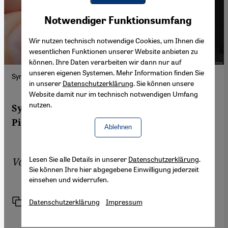
Youtube Embed
Akzeptieren
Notwendiger Funktionsumfang
Google Maps Embed
Wir nutzen technisch notwendige Cookies, um Ihnen die
wesentlichen Funktionen unserer Website anbieten zu
können. Ihre Daten verarbeiten wir dann nur auf
unseren eigenen Systemen. Mehr Information finden Sie
Symbolbild Terror Extremismus; Foto: Picture Alliance
in unserer
Datenschutzerklärung
. Sie können unsere
Website damit nur im technisch notwendigen Umfang
nutzen.
Symbolbild Terror Extremismus; Foto:
Picture Alliance
Ablehnen
Lesen Sie alle Details in unserer
Datenschutzerklärung
.
Von
Mohamed Taifouri
Sie können Ihre hier abgegebene Einwilligung jederzeit
einsehen und widerrufen.
Link
Drucken
Datenschutzerklärung
Impressum
Teilen