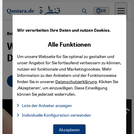
Direkt zum Inhalt springen
DE
Wir verarbeiten Ihre Daten und nutzen Cookies.
·
15.10.2022
Bekenntnisse eines Ex-Dschihadisten
Wie wird ein Mensch zum
Alle Funktionen
Dschihadisten?
Um unsere Webseite für Sie optimal zu gestalten und
unser Angebot für Sie fortlaufend verbessern zu können,
nutzen wir funktionale und Marketingcookies. Mehr
Information zu den Anbietern und der Funktionsweise
Deutsch
English
عربي
finden Sie in unserer
Datenschutzerklärung
. Klicken Sie
‚Akzeptieren‘, um einzuwilligen. Diese Einwilligung
können Sie jederzeit widerrufen.
Liste der Anbieter anzeigen
Liste der Anbieter:
Individuelle Konfiguration verwenden
Facebook Embed / Facebook Connect
Facebook Embed / Facebook Connect, Google Maps Embed, Go
Google Tag Manager
Twitter Embed
Akzeptieren
Instagram Embed