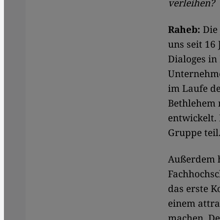
verleihen?
Raheb:
Die 
uns seit 16
Dialoges in
Unternehme
im Laufe de
Bethlehem 
entwickelt
Gruppe teil
Außerdem ha
Fachhochsch
das erste 
einem attra
machen. Des