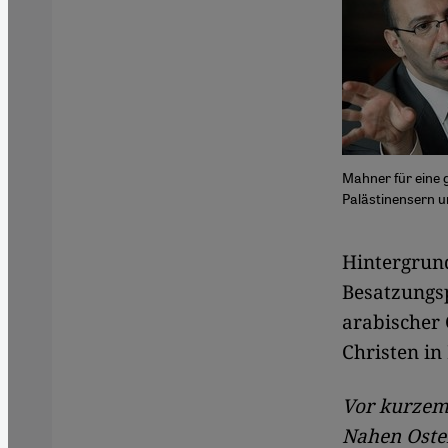
Mahner für eine 
Palästinensern un
​​Hintergru
Besatzungsp
arabischer 
Christen in 
Vor kurzem 
Nahen Osten