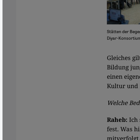
Stätten der Bege
Diyar-Konsortiu
​​Gleiches 
Bildung ju
einen eigen
Kultur und 
Welche Bede
Raheb:
Ich 
fest. Was h
mitverfolgt