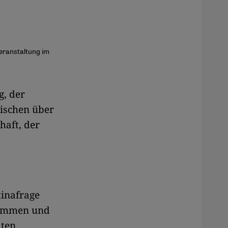
eranstaltung im
g, der
ischen über
haft, der
tinafrage
enommen und
mten