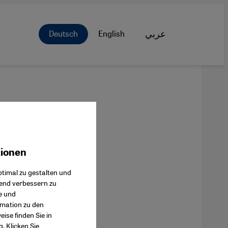
Deutsch
English
عربي
tionen
ok Connect
timal zu gestalten und
fend verbessern zu
e und
rmation zu den
ise finden Sie in
g
. Klicken Sie