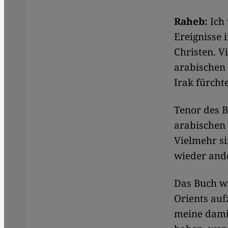
Raheb:
Ich 
Ereignisse 
Christen. V
arabischen 
Irak fürcht
Tenor des B
arabischen 
Vielmehr s
wieder ande
Das Buch wi
Orients auf
meine damit