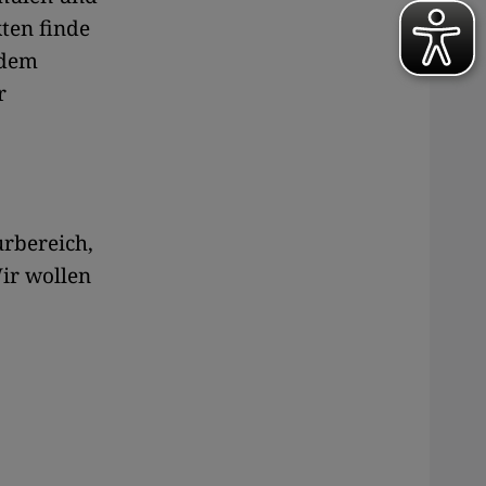
kten finde
 dem
r
rbereich,
ir wollen