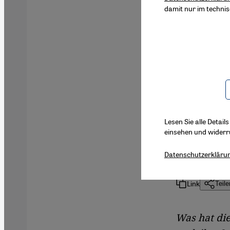
damit nur im techni
Mitri Rahe
geehrt. Du
wesentlich
Eine Gespr
Buch zum 
Lesen Sie alle Detail
einsehen und widerr
Interview 
Datenschutzerkläru
Link
Teile
Was hat di