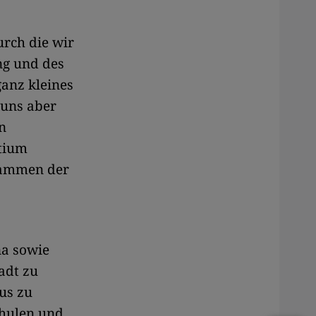
urch die wir
ng und des
ganz kleines
 uns aber
n
rtium
rammen der
na sowie
adt zu
us zu
chulen und