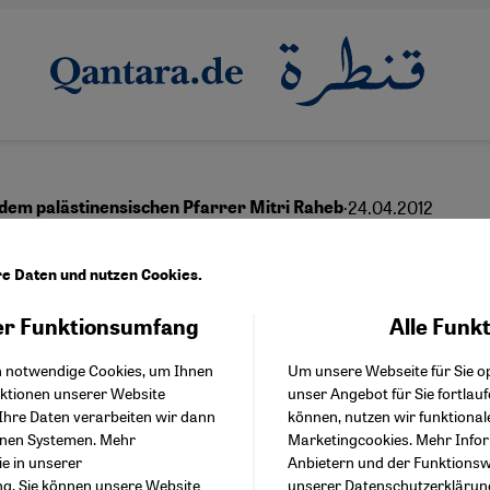
·
24.04.2012
 dem palästinensischen Pfarrer Mitri Raheb
 abgeschotteter Islam
re Daten und nutzen Cookies.
rdet mehr Muslime als
r Funktionsumfang
Alle Funk
Facebook Embed / Facebo
Akzeptieren
Google Tag Manager
ten''
h notwendige Cookies, um Ihnen
Um unsere Webseite für Sie op
Twitter Embed
nktionen unserer Website
unser Angebot für Sie fortlau
Instagram Embed
Ihre Daten verarbeiten wir dann
können, nutzen wir funktional
Youtube Embed
enen Systemen. Mehr
Marketingcookies. Mehr Info
Google Maps Embed
ie in unserer
Anbietern und der Funktionswe
English
عربي
ng
. Sie können unsere Website
unserer
Datenschutzerklärun