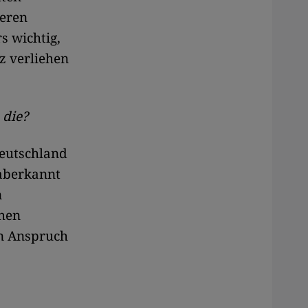
deren
s wichtig,
z verliehen
 die?
Deutschland
 aberkannt
n
chen
in Anspruch