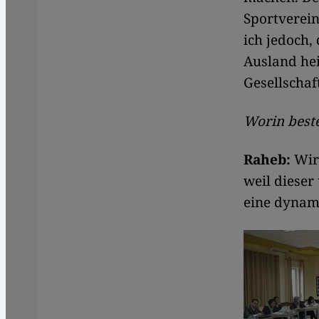
Sportverein
ich jedoch,
Ausland he
Gesellschaf
Worin beste
Raheb:
Wir 
weil dieser
eine dynami