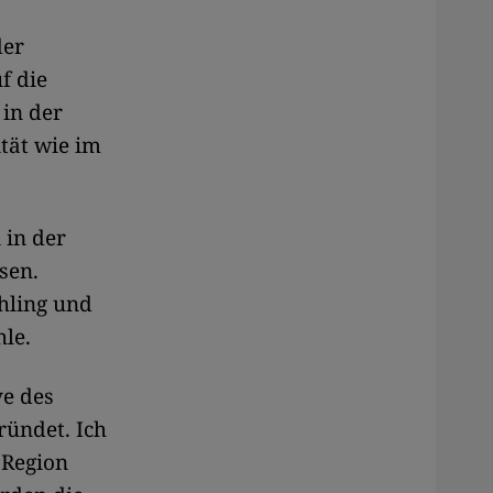
der
f die
 in der
ität wie im
 in der
sen.
hling und
le.
ve des
ründet. Ich
 Region