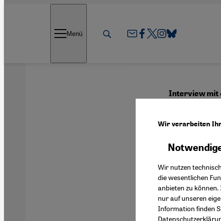
Direkt zum Inhalt springen
Menü
Interview mit
''Ein
Wir verarbeiten Ih
gefäh
Notwendige
Chris
Wir nutzen technisc
die wesentlichen Fu
anbieten zu können. 
nur auf unseren eig
Information finden S
Deutsch
Datenschutzerkläru