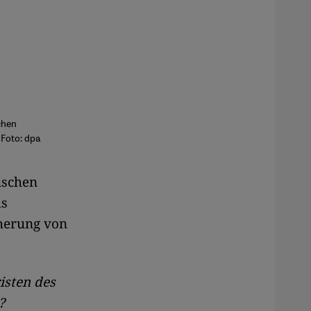
chen
 Foto: dpa
ischen
ls
cherung von
isten des
?