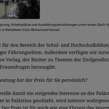
gnung, Arbeitsplätze und Ausbildungseinrichtungen unter einem Dach: V
m in Bethlehem; Foto: Muhannad Hamed
gilt für den Bereich der Schul- und Hochschulbildun
nger Führungseliten. Außerdem verfügen wir inzw
en Verlag, der Bücher zu Themen der Zivilgesellsc
Frauenfragen herausgibt.
utung hat der Preis für Sie persönlich?
stelle damit ein steigendes Interesse an der Paläs
ier in Palästina geschieht, wird intensiv wahrg
. Der Preis ist für mich wie eine Ehrung des gesa