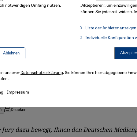
sch notwendigen Umfang nutzen.
‚Akzeptieren‘, um einzuwilligen
können Sie jederzeit widerrufe
b wurde kürzlich mit dem Deutschen Medienp
Liste der Anbieter anzeigen
rch das von ihm gegründete "Diyar"-Konsorti
Liste der Anbieter:
Individuelle Konfiguration
Facebook Embed / Facebook 
 zur Förderung des interreligiösen Dialoges b
äch über die Bedeutung dieser Ehrung und se
Akzeptie
Ablehnen
Arabischen Frühling.
s in unserer
Datenschutzerklärung
. Sie können Ihre hier abgegebene Einwi
ufen.
von
Muhannad Hamed
ng
Impressum
Drucken
n
e Jury dazu bewegt, Ihnen den Deutschen Medienp