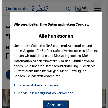
Direkt zum Inhalt springen
DE
Wir verarbeiten Ihre Daten und nutzen Cookies.
·
21.11.2022
Interview mit Lamya Kaddor zur WM in Katar
"Wir sollten Probleme
Alle Funktionen
ansprechen und
Um unsere Webseite für Sie optimal zu gestalten und
unser Angebot für Sie fortlaufend verbessern zu können,
Fortschritte anerkennen"
nutzen wir funktionale und Marketingcookies. Mehr
Information zu den Anbietern und der Funktionsweise
finden Sie in unserer
Datenschutzerklärung
. Klicken Sie
‚Akzeptieren‘, um einzuwilligen. Diese Einwilligung
Deutsch
English
عربي
können Sie jederzeit widerrufen.
Liste der Anbieter anzeigen
Liste der Anbieter:
Individuelle Konfiguration verwenden
Facebook Embed / Facebook Connect
Facebook Embed / Facebook Connect, Google Maps Embed, Go
Google Tag Manager
Twitter Embed
Akzeptieren
Instagram Embed