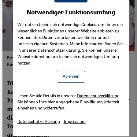
Youtube Embed
Akzeptieren
Notwendiger Funktionsumfang
Google Maps Embed
Wir nutzen technisch notwendige Cookies, um Ihnen die
wesentlichen Funktionen unserer Website anbieten zu
können. Ihre Daten verarbeiten wir dann nur auf
unseren eigenen Systemen. Mehr Information finden Sie
in unserer
Datenschutzerklärung
. Sie können unsere
Website damit nur im technisch notwendigen Umfang
Besuch einer Gruppe von Parlamentariern in Katar. (Foto: Lamya
nutzen.
Kaddor)
Ablehnen
Die Abgeordnete der Grünen, Lamya
Kaddor, hat mit einer Gruppe
Lesen Sie alle Details in unserer
Datenschutzerklärung
.
Parlamentarier Katar besucht. Im Interview
Sie können Ihre hier abgegebene Einwilligung jederzeit
einsehen und widerrufen.
mit Claudia Mende plädiert sie für ein
differenziertes Bild und mahnt, auch
Datenschutzerklärung
Impressum
Fortschritte bei den Menschenrechten
anzuerkennen.