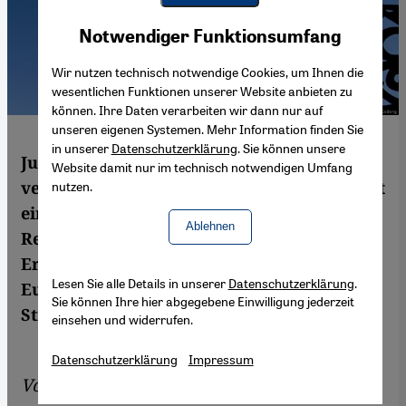
Youtube Embed
Akzeptieren
Notwendiger Funktionsumfang
Google Maps Embed
Wir nutzen technisch notwendige Cookies, um Ihnen die
wesentlichen Funktionen unserer Website anbieten zu
können. Ihre Daten verarbeiten wir dann nur auf
unseren eigenen Systemen. Mehr Information finden Sie
in unserer
Datenschutzerklärung
. Sie können unsere
Juden und Muslime in Europa wollen sich
Website damit nur im technisch notwendigen Umfang
verstärkt gemeinsam zu Wort melden. Es ist
nutzen.
eine ganz neue Entwicklung im Bereich der
Ablehnen
Religionen. Und eine Reaktion auf das
Erstarken rechtspopulistischer Parteien in
Lesen Sie alle Details in unserer
Datenschutzerklärung
.
Europa. Informationen von Christoph
Sie können Ihre hier abgegebene Einwilligung jederzeit
Strack
einsehen und widerrufen.
Datenschutzerklärung
Impressum
Von
Christoph Strack