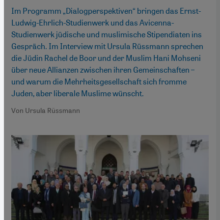
Im Programm „Dialogperspektiven“ bringen das Ernst-
Ludwig-Ehrlich-Studienwerk und das Avicenna-
Studienwerk jüdische und muslimische Stipendiaten ins
Gespräch. Im Interview mit Ursula Rüssmann sprechen
die Jüdin Rachel de Boor und der Muslim Hani Mohseni
über neue Allianzen zwischen ihren Gemeinschaften –
und warum die Mehrheitsgesellschaft sich fromme
Juden, aber liberale Muslime wünscht.
Von Ursula Rüssmann