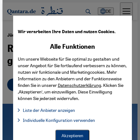
Direkt zum Inhalt springen
DE
Wir verarbeiten Ihre Daten und nutzen Cookies.
·
27.09.2019
Jüdisch-muslimischer Dialog
Rabbiner und Imame
Alle Funktionen
gemeinsam
Um unsere Webseite für Sie optimal zu gestalten und
unser Angebot für Sie fortlaufend verbessern zu können,
nutzen wir funktionale und Marketingcookies. Mehr
Information zu den Anbietern und der Funktionsweise
Deutsch
English
عربي
finden Sie in unserer
Datenschutzerklärung
. Klicken Sie
‚Akzeptieren‘, um einzuwilligen. Diese Einwilligung
können Sie jederzeit widerrufen.
Liste der Anbieter anzeigen
Liste der Anbieter:
Individuelle Konfiguration verwenden
Facebook Embed / Facebook Connect
Facebook Embed / Facebook Connect, Google Maps Embed, Go
Google Tag Manager
Twitter Embed
Akzeptieren
Instagram Embed