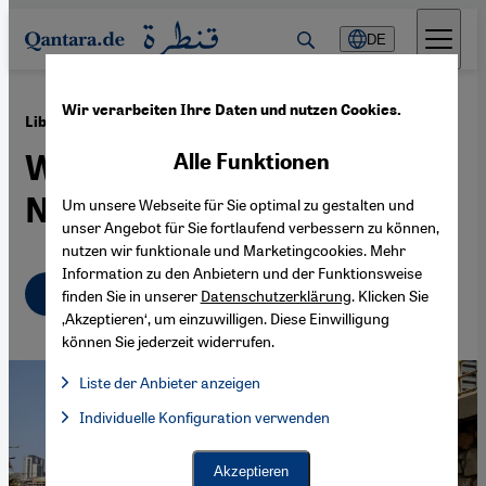
Direkt zum Inhalt springen
DE
Wir verarbeiten Ihre Daten und nutzen Cookies.
·
07.04.2026
Libanon
Wie der Krieg meine
Alle Funktionen
Nachbarschaft verändert
Um unsere Webseite für Sie optimal zu gestalten und
unser Angebot für Sie fortlaufend verbessern zu können,
nutzen wir funktionale und Marketingcookies. Mehr
Information zu den Anbietern und der Funktionsweise
Deutsch
English
عربي
finden Sie in unserer
Datenschutzerklärung
. Klicken Sie
‚Akzeptieren‘, um einzuwilligen. Diese Einwilligung
können Sie jederzeit widerrufen.
Liste der Anbieter anzeigen
Liste der Anbieter:
Individuelle Konfiguration verwenden
Facebook Embed / Facebook Connect
Facebook Embed / Facebook Connect, Google Maps Embed, Go
Google Tag Manager
Twitter Embed
Akzeptieren
Instagram Embed