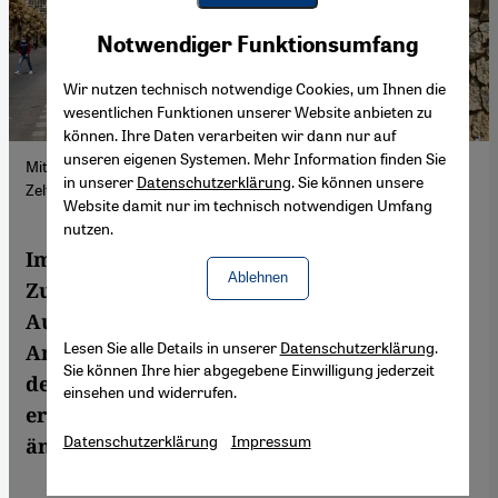
Youtube Embed
Akzeptieren
Notwendiger Funktionsumfang
Google Maps Embed
Wir nutzen technisch notwendige Cookies, um Ihnen die
wesentlichen Funktionen unserer Website anbieten zu
können. Ihre Daten verarbeiten wir dann nur auf
unseren eigenen Systemen. Mehr Information finden Sie
Mitten in Beirut: Vertriebene aus anderen Landesteilen haben in
in unserer
Datenschutzerklärung
. Sie können unsere
Zelten Zuflucht gefunden. (Foto: Picture Alliance / AP | H. Ammar)
Website damit nur im technisch notwendigen Umfang
nutzen.
Im Libanon steht der gesellschaftliche
Ablehnen
Zusammenhalt auf der Probe. Die Beiruter
Autorin Manal Khader erzählt, wie sich
Lesen Sie alle Details in unserer
Datenschutzerklärung
.
Angst breitgemacht hat. Plötzlich wurde
Sie können Ihre hier abgegebene Einwilligung jederzeit
der WhatsApp-Chat ihres Gebäudes aktiv –
einsehen und widerrufen.
erst mit harmlosen Nachrichten, dann
Datenschutzerklärung
Impressum
änderte sich der Ton.