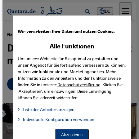
Direkt zum Inhalt springen
DE
Wir verarbeiten Ihre Daten und nutzen Cookies.
·
25.08.2014
Nahost-Politik Europas und der USA
Der Feind meines Feindes ist
Alle Funktionen
mein Freund
Um unsere Webseite für Sie optimal zu gestalten und
unser Angebot für Sie fortlaufend verbessern zu können,
nutzen wir funktionale und Marketingcookies. Mehr
Information zu den Anbietern und der Funktionsweise
Deutsch
English
عربي
finden Sie in unserer
Datenschutzerklärung
. Klicken Sie
‚Akzeptieren‘, um einzuwilligen. Diese Einwilligung
können Sie jederzeit widerrufen.
Liste der Anbieter anzeigen
Liste der Anbieter:
Individuelle Konfiguration verwenden
Facebook Embed / Facebook Connect
Facebook Embed / Facebook Connect, Google Maps Embed, Go
Google Tag Manager
Twitter Embed
Akzeptieren
Instagram Embed