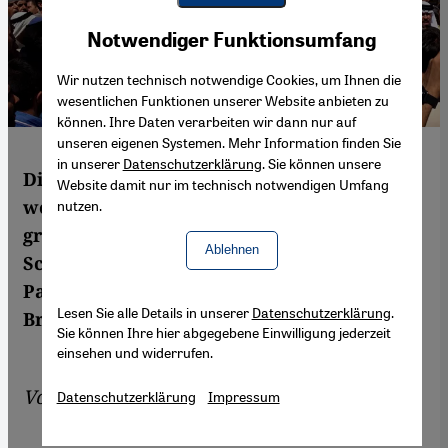
Youtube Embed
Akzeptieren
Notwendiger Funktionsumfang
Google Maps Embed
Wir nutzen technisch notwendige Cookies, um Ihnen die
wesentlichen Funktionen unserer Website anbieten zu
können. Ihre Daten verarbeiten wir dann nur auf
unseren eigenen Systemen. Mehr Information finden Sie
in unserer
Datenschutzerklärung
. Sie können unsere
Die Erfolge der IS-Milizen wirbeln das
Website damit nur im technisch notwendigen Umfang
westliche "Freund-Feind"-Schema
nutzen.
gründlich durcheinander. Aus ehemaligen
Ablehnen
Schurkenstaaten werden strategische
Partner, aus deklarierten Terroristen
Lesen Sie alle Details in unserer
Datenschutzerklärung
.
Brüder im Kampf. Von Karim El-Gawhary
Sie können Ihre hier abgegebene Einwilligung jederzeit
einsehen und widerrufen.
Von
Karim El-Gawhary
Datenschutzerklärung
Impressum