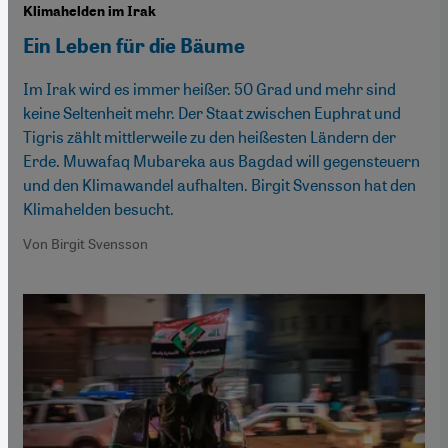
Klimahelden im Irak
Ein Leben für die Bäume
Im Irak wird es immer heißer. 50 Grad und mehr sind
keine Seltenheit mehr. Der Staat zwischen Euphrat und
Tigris zählt mittlerweile zu den heißesten Ländern der
Erde. Muwafaq Mubareka aus Bagdad will gegensteuern
und den Klimawandel aufhalten. Birgit Svensson hat den
Klimahelden besucht.
Von Birgit Svensson