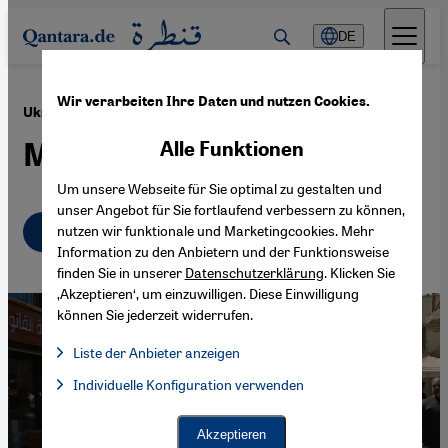
Direkt zum Inhalt springen
DE
Wir verarbeiten Ihre Daten und nutzen Cookies.
·
05.04.2022
Ukraine und Irak
Mitgefühl ja, Mitleid nein
Alle Funktionen
Um unsere Webseite für Sie optimal zu gestalten und
unser Angebot für Sie fortlaufend verbessern zu können,
Deutsch
English
nutzen wir funktionale und Marketingcookies. Mehr
عربي
Information zu den Anbietern und der Funktionsweise
finden Sie in unserer
Datenschutzerklärung
. Klicken Sie
‚Akzeptieren‘, um einzuwilligen. Diese Einwilligung
können Sie jederzeit widerrufen.
Liste der Anbieter anzeigen
Liste der Anbieter:
Individuelle Konfiguration verwenden
Facebook Embed / Facebook Connect
Facebook Embed / Facebook Connect, Google Maps Embed, Go
Google Tag Manager
Twitter Embed
Akzeptieren
Instagram Embed