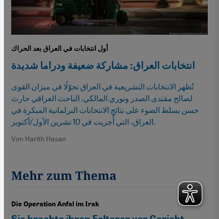
أول انتخابات في العراق بعد الحراك
انتخابات العراق: مشاركة ضعيفة ودراما شديدة
تُظهر الانتخابات التشريعية في العراق تحوّلًا في ميزان القوى
لصالح مقتدى الصدر ونوري المالكي. الباحث العراقي حارث
حسن يسلط الضوء على نتائج الانتخابات البرلمانية المبكرة في
العراق، التي أُجريت في 10 تشرين الأول/أكتوبر.
Von Harith Hasan
Mehr zum Thema
Die Operation Anfal im Irak