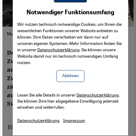
Youtube Embed
Akzeptieren
Notwendiger Funktionsumfang
Google Maps Embed
Wir nutzen technisch notwendige Cookies, um Ihnen die
wesentlichen Funktionen unserer Website anbieten zu
Mutanabi Straße in Bagdad; Foto: Birgit Svensson
können. Ihre Daten verarbeiten wir dann nur auf
unseren eigenen Systemen. Mehr Information finden Sie
in unserer
Datenschutzerklärung
. Sie können unsere
Der Irak steckt im Ukraine-Krieg in einer
Website damit nur im technisch notwendigen Umfang
Zwickmühle. Die Haltung zu Kiew ist
nutzen.
ambivalent, aber jetzt will das
Ablehnen
Zweistromland zu den Kriegsgewinnern
zählen. Wenn Russland als Öllieferant
ausfällt, könnte der Irak einspringen. Birgit
Lesen Sie alle Details in unserer
Datenschutzerklärung
.
Sie können Ihre hier abgegebene Einwilligung jederzeit
Svensson berichtet aus Bagdad.
einsehen und widerrufen.
Datenschutzerklärung
Impressum
Von
Birgit Svensson