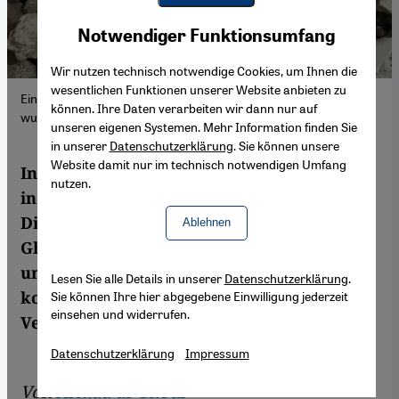
Youtube Embed
Akzeptieren
Notwendiger Funktionsumfang
Google Maps Embed
Wir nutzen technisch notwendige Cookies, um Ihnen die
wesentlichen Funktionen unserer Website anbieten zu
Ein Foto von Asmaa al-Ghouls Schwester und ihrer Mutter
können. Ihre Daten verarbeiten wir dann nur auf
wurde in den Trümmern ihres Hauses gefunden. (Foto: Privat)
unseren eigenen Systemen. Mehr Information finden Sie
in unserer
Datenschutzerklärung
. Sie können unsere
Website damit nur im technisch notwendigen Umfang
In den Kriegsjahren haben viele Menschen
nutzen.
in Gaza ihre privaten Fotoalben verloren.
Die palästinensische Journalistin Asmaa al-
Ablehnen
Ghoul erinnert sich an Bilder ihrer Familie
und thematisiert persönliche sowie
Lesen Sie alle Details in unserer
Datenschutzerklärung
.
kollektive Erinnerungen in Zeiten des
Sie können Ihre hier abgegebene Einwilligung jederzeit
einsehen und widerrufen.
Verlusts.
Datenschutzerklärung
Impressum
Von
Asmaa al-Ghoul