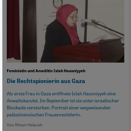
Feministin und Anwältin Islah Hassniyyeh
Die Rechtspionierin aus Gaza
Als erste Frau in Gaza eröffnete Islah Hassniyyeh eine
Anwaltskanzlei. Im September ist sie unter israelischer
Blockade verstorben. Portrait einer wegweisenden
palästinensischen Frauenrechtlerin.
Von Riham Halaseh