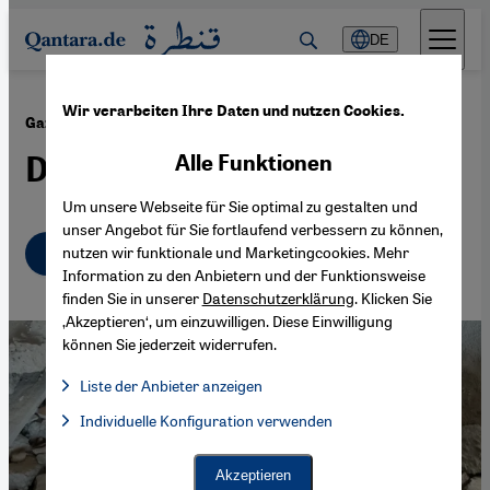
Direkt zum Inhalt springen
DE
Wir verarbeiten Ihre Daten und nutzen Cookies.
·
31.03.2026
Gaza nach dem Krieg
Die verlorenen Bilder
Alle Funktionen
Um unsere Webseite für Sie optimal zu gestalten und
unser Angebot für Sie fortlaufend verbessern zu können,
Deutsch
English
nutzen wir funktionale und Marketingcookies. Mehr
عربي
Information zu den Anbietern und der Funktionsweise
finden Sie in unserer
Datenschutzerklärung
. Klicken Sie
‚Akzeptieren‘, um einzuwilligen. Diese Einwilligung
können Sie jederzeit widerrufen.
Liste der Anbieter anzeigen
Liste der Anbieter:
Individuelle Konfiguration verwenden
Facebook Embed / Facebook Connect
Facebook Embed / Facebook Connect, Google Maps Embed, Go
Google Tag Manager
Twitter Embed
Akzeptieren
Instagram Embed