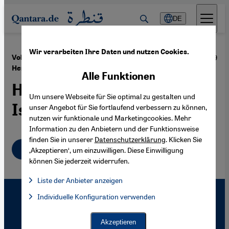
Direkt zum Inhalt springen
DE
Wir verarbeiten Ihre Daten und nutzen Cookies.
·
11.06.2009
Volker Perthes: "Iran – eine politische
Herausforderung"
Alle Funktionen
Hinter den Kulissen der
Um unsere Webseite für Sie optimal zu gestalten und
Islamischen Republik
unser Angebot für Sie fortlaufend verbessern zu können,
nutzen wir funktionale und Marketingcookies. Mehr
Information zu den Anbietern und der Funktionsweise
finden Sie in unserer
Datenschutzerklärung
. Klicken Sie
Deutsch
‚Akzeptieren‘, um einzuwilligen. Diese Einwilligung
können Sie jederzeit widerrufen.
Liste der Anbieter anzeigen
Liste der Anbieter:
Individuelle Konfiguration verwenden
Facebook Embed / Facebook Connect
Facebook Embed / Facebook Connect, Google Maps Embed, Go
Google Tag Manager
Twitter Embed
Akzeptieren
Instagram Embed