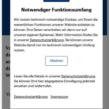
Youtube Embed
Akzeptieren
Notwendiger Funktionsumfang
Google Maps Embed
Wir nutzen technisch notwendige Cookies, um Ihnen die
wesentlichen Funktionen unserer Website anbieten zu
können. Ihre Daten verarbeiten wir dann nur auf
unseren eigenen Systemen. Mehr Information finden Sie
in unserer
Datenschutzerklärung
. Sie können unsere
Website damit nur im technisch notwendigen Umfang
Volker Perthes, Nahostexperte und Leiter
nutzen.
der Stiftung Wissenschaft und Politik,
analysiert in seiner neuen Iranstudie
Ablehnen
differenziert und hintergründig die
Widersprüche der iranischen Gesellschaft.
Lesen Sie alle Details in unserer
Datenschutzerklärung
.
Sie können Ihre hier abgegebene Einwilligung jederzeit
einsehen und widerrufen.
Von
Sebastian Sons
Datenschutzerklärung
Impressum