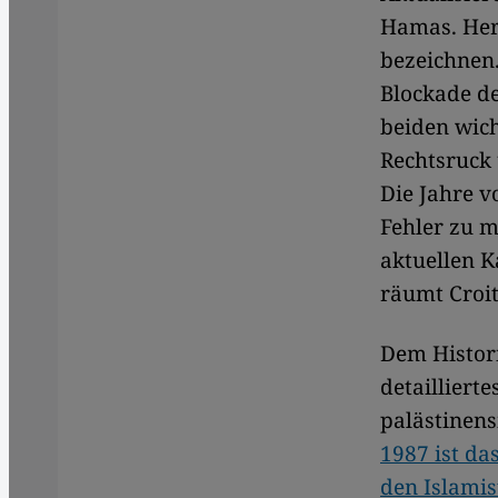
Hamas. Herr
bezeichnen.
Blockade de
beiden wich
Rechtsruck 
Die Jahre v
Fehler zu m
aktuellen K
räumt Croit
Dem Histori
detailliert
palästinens
1987 ist da
den Islami