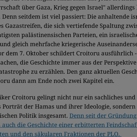
schaft über Gaza, Krieg gegen Israel" allerding
 Denn seitdem ist viel passiert: Die anhaltende is
s Gazastreifen, die sich vertiefende Spaltung zw
tigsten palästinensischen Parteien, ein israelisch
und gleich mehrfache kriegerische Auseinanders
or dem 7. Oktober schildert Croitoru ausführlich 
achen, die Geschichte immer aus der Perspektive
atastrophe zu erzählen. Den ganz aktuellen Gesc
oru dann am Ende noch zwei Kapitel ein.
ker Croitoru gelingt nicht nur ein sachliches und
es Porträt der Hamas und ihrer Ideologie, sondern
ischen Politik insgesamt.
Denn seit der Gründun
s auch die Geschichte einer erbitterten Feindscha
sten und den säkularen Fraktionen der PLO.