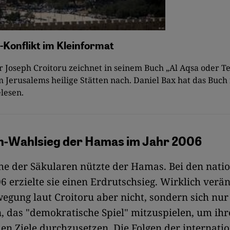
-Konflikt im Kleinformat
r Joseph Croitoru zeichnet in seinem Buch „Al Aqsa oder 
Jerusalems heilige Stätten nach. Daniel Bax hat das Buch 
lesen.
h-Wahlsieg der Hamas im Jahr 2006
e der Säkularen nützte der Hamas. Bei den nati
 erzielte sie einen Erdrutschsieg. Wirklich verän
wegung laut Croitoru aber nicht, sondern sich nur
, das "demokratische Spiel" mitzuspielen, um ihr
hen Ziele durchzusetzen. Die Folgen der internati