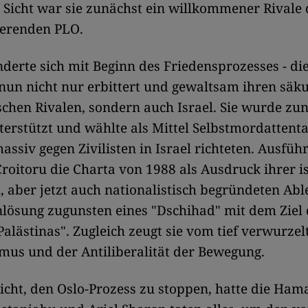
r Sicht war sie zunächst ein willkommener Rivale
ierenden PLO.
derte sich mit Beginn des Friedensprozesses - d
un nicht nur erbittert und gewaltsam ihren säk
schen Rivalen, sondern auch Israel. Sie wurde z
terstützt und wählte als Mittel Selbstmordattentat
assiv gegen Zivilisten in Israel richteten. Ausführ
Croitoru die Charta von 1988 als Ausdruck ihrer i
, aber jetzt auch nationalistisch begründeten Ab
lösung zugunsten eines "Dschihad" mit dem Ziel 
Palästinas". Zugleich zeugt sie vom tief verwurzel
mus und der Antiliberalität der Bewegung.
icht, den Oslo-Prozess zu stoppen, hatte die Hama