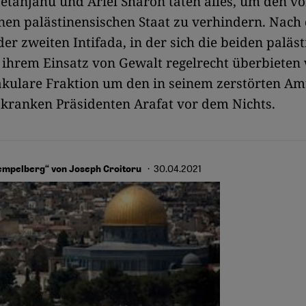
tanjahu und Ariel Sharon taten alles, um den v
en palästinensischen Staat zu verhindern. Nach
der zweiten Intifada, in der sich die beiden paläs
 ihrem Einsatz von Gewalt regelrecht überbieten 
äkulare Fraktion um den in seinem zerstörten Am
 kranken Präsidenten Arafat vor dem Nichts.
· 30.04.2021
empelberg“ von Joseph Croitoru