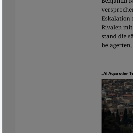
Benjamin Ne
versprochen
Eskalation 
Rivalen mit
stand die s
belagerten,
„Al Aqsa oder T