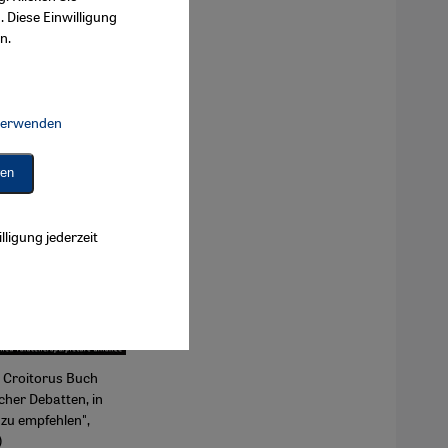
. Diese Einwilligung
n.
 verwenden
Connect, Google Maps Embed, Google Tag Manager, Instagram Embed, 
ren
lligung jederzeit
n Croitorus Buch
cher Debatten, in
 zu empfehlen",
)