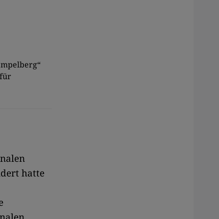
Tempelberg“
für
onalen
dert hatte
e
onalen