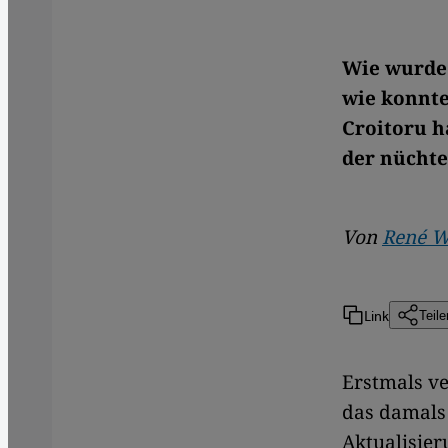
Wie wurde 
wie konnte
Croitoru h
der nüchte
Von
René W
Link
Teile
Erstmals ve
das damals 
Aktualisier