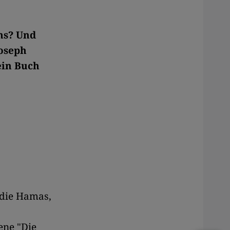
ns? Und
oseph
ein Buch
 die Hamas,
ene "Die