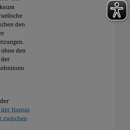
s kaum
raelische
ischen den
er
etzungen.
- ohne den
 der
hehnissen
 der
g der Hamas
ft zwischen