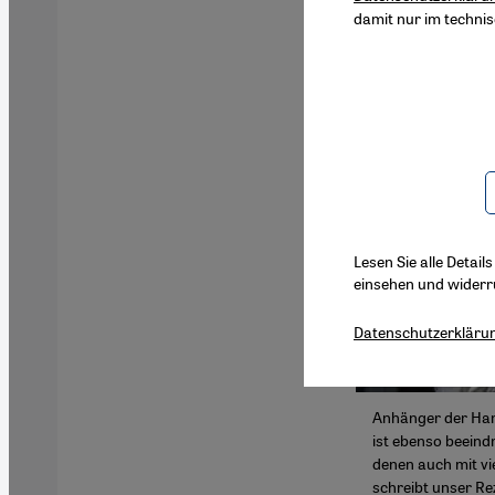
damit nur im techni
Lesen Sie alle Detail
einsehen und widerr
Datenschutzerkläru
Anhänger der Hama
ist ebenso beeind
denen auch mit vi
schreibt unser Re