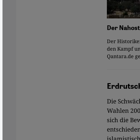
Der Nahost
Der Historike
den Kampf um 
Qantara.de ge
Erdrutsc
Die Schwäch
Wahlen 2006
sich die Be
entschieden
islamistisc