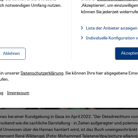
sch notwendigen Umfang nutzen.
‚Akzeptieren‘, um einzuwilligen
können Sie jederzeit widerrufe
Liste der Anbieter anzeigen
Liste der Anbieter:
Individuelle Konfiguration
Facebook Embed / Facebook 
Akzeptie
Ablehnen
s in unserer
Datenschutzerklärung
. Sie können Ihre hier abgegebene Einwi
ufen.
ng
Impressum
s bei einer Kundgebung in Gaza im April 2022. "Der Detailreichtum vo
ruckend wie die sachliche Darstellung - in Zeiten aufgeregter und polemis
el Unwissen über die Hamas hantiert wird, ist das Buch uneingeschränkt
zensent René Wildangel. (Foto: Mohammed Talatene/dpa/picture alliance