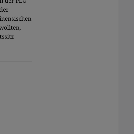
on der PLO
 der
tinensischen
wollten,
tssitz