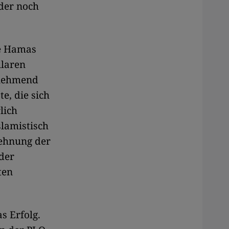
 der noch
ie Hamas
ularen
unehmend
e, die sich
lich
slamistisch
lehnung der
der
ten
s Erfolg.