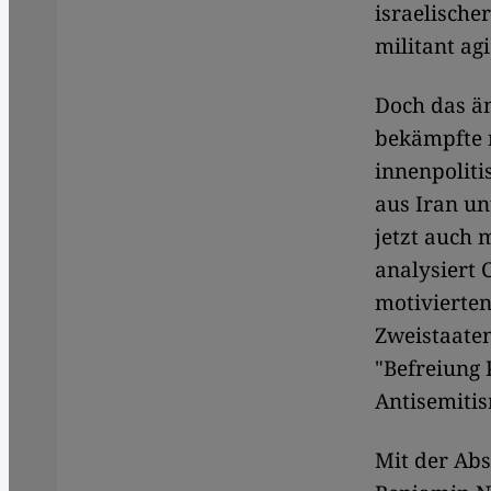
israelische
militant ag
Doch das än
bekämpfte n
innenpoliti
aus Iran un
jetzt auch m
analysiert 
motivierten
Zweistaaten
"Befreiung 
Antisemitis
Mit der Abs