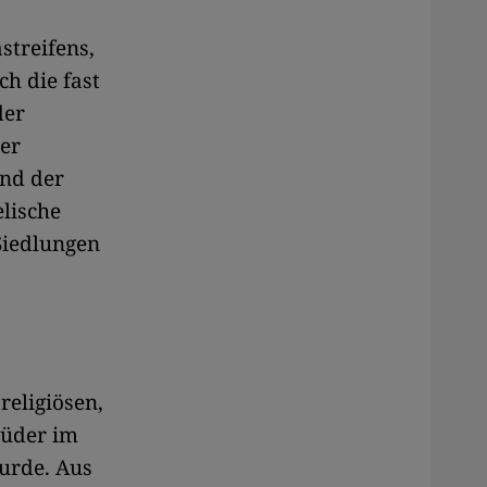
streifens,
h die fast
der
her
nd der
elische
Siedlungen
religiösen,
rüder im
urde. Aus