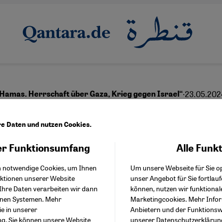
·
23.05.202
 Hamas. Herrschaft über Gaza, Krieg gegen Israel“
unkle Macht der "Befrei
re Daten und nutzen Cookies.
r Funktionsumfang
Alle Funk
Facebook Embed / Facebo
Akzeptieren
Google Tag Manager
English
عربي
h notwendige Cookies, um Ihnen
Um unsere Webseite für Sie op
Twitter Embed
nktionen unserer Website
unser Angebot für Sie fortlau
Instagram Embed
Ihre Daten verarbeiten wir dann
können, nutzen wir funktional
Youtube Embed
enen Systemen. Mehr
Marketingcookies. Mehr Info
Google Maps Embed
ie in unserer
Anbietern und der Funktionswe
ng
. Sie können unsere Website
unserer
Datenschutzerklärun