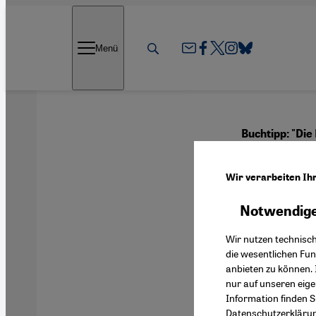
Direkt zum Inhalt springen
Menü
Buchtipp: "Die
Die d
Wir verarbeiten Ih
Notwendige
Deutsch
Wir nutzen technisc
die wesentlichen Fu
anbieten zu können. 
nur auf unseren eig
Information finden S
Datenschutzerkläru