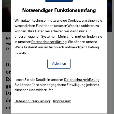
Youtube Embed
Akzeptieren
Notwendiger Funktionsumfang
Google Maps Embed
Wir nutzen technisch notwendige Cookies, um Ihnen die
wesentlichen Funktionen unserer Website anbieten zu
können. Ihre Daten verarbeiten wir dann nur auf
unseren eigenen Systemen. Mehr Information finden Sie
International gefeierter Musiker: Faraj Suleiman bei einer
in unserer
Datenschutzerklärung
. Sie können unsere
Aufführung im Odeon Theater Amman, Jordanien (Foto: Razan
Website damit nur im technisch notwendigen Umfang
Fakhouri Photography)
nutzen.
Ablehnen
Der Pianist Faraj Suleiman hat mit
ornamentreichem Spiel und wuchtiger
Rock-Energie einen ganz eigenen Stil
Lesen Sie alle Details in unserer
Datenschutzerklärung
.
Sie können Ihre hier abgegebene Einwilligung jederzeit
geprägt. In einer denkbar schwierigen Zeit
einsehen und widerrufen.
ist "As Much As It Takes“, das neue Werk
des in Israel lebenden Palästinensers,
Datenschutzerklärung
Impressum
erschienen.