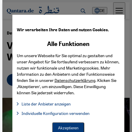
Direkt zum Inhalt springen
DE
Wir verarbeiten Ihre Daten und nutzen Cookies.
·
23.01.2024
Der palästinensische Musiker Faraj Suleiman
Von Palästina auf die
Alle Funktionen
Weltbühne
Um unsere Webseite für Sie optimal zu gestalten und
unser Angebot für Sie fortlaufend verbessern zu können,
nutzen wir funktionale und Marketingcookies. Mehr
Information zu den Anbietern und der Funktionsweise
Deutsch
English
عربي
finden Sie in unserer
Datenschutzerklärung
. Klicken Sie
‚Akzeptieren‘, um einzuwilligen. Diese Einwilligung
können Sie jederzeit widerrufen.
Liste der Anbieter anzeigen
Liste der Anbieter:
Individuelle Konfiguration verwenden
Facebook Embed / Facebook Connect
Facebook Embed / Facebook Connect, Google Maps Embed, Go
Google Tag Manager
Twitter Embed
Akzeptieren
Instagram Embed