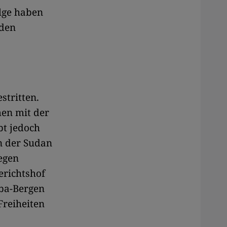
lge haben
 den
stritten.
en mit der
bt jedoch
n der Sudan
wegen
erichtshof
uba-Bergen
Freiheiten