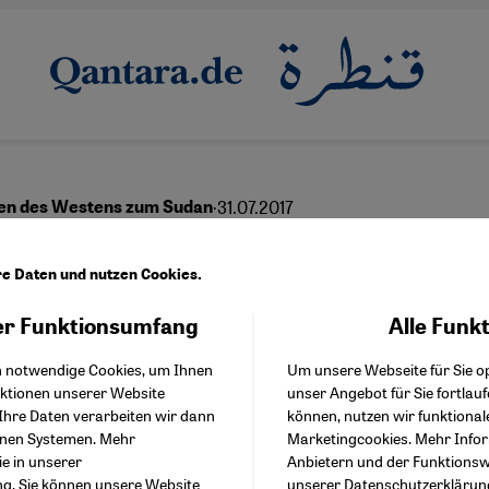
·
31.07.2017
en des Westens zum Sudan
Schurkenstaat zum Par
re Daten und nutzen Cookies.
r Funktionsumfang
Alle Funk
Facebook Embed / Facebo
Akzeptieren
Google Tag Manager
English
عربي
h notwendige Cookies, um Ihnen
Um unsere Webseite für Sie op
Twitter Embed
nktionen unserer Website
unser Angebot für Sie fortlau
Instagram Embed
Ihre Daten verarbeiten wir dann
können, nutzen wir funktional
Youtube Embed
enen Systemen. Mehr
Marketingcookies. Mehr Info
Google Maps Embed
ie in unserer
Anbietern und der Funktionswe
ng
. Sie können unsere Website
unserer
Datenschutzerklärun