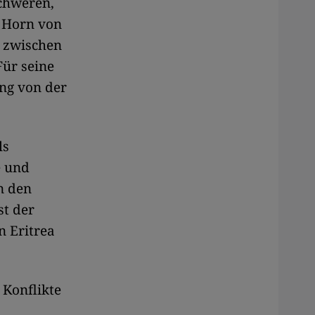
schweren,
 Horn von
e zwischen
Für seine
ung von der
ls
e und
n den
st der
n Eritrea
 Konflikte