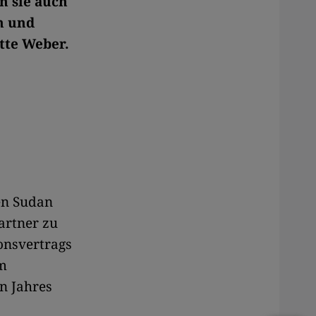
n sie auch
n und
tte Weber.
en Sudan
artner zu
onsvertrags
m
n Jahres