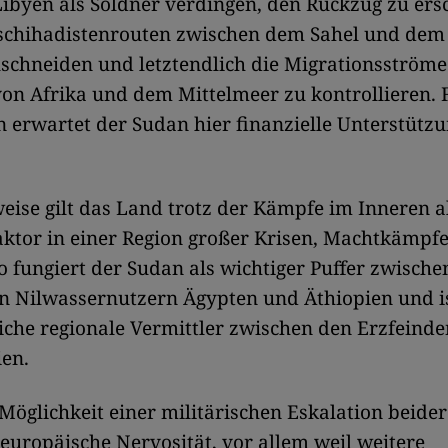
 Libyen als Söldner verdingen, den Rückzug zu er
schihadistenrouten zwischen dem Sahel und dem
schneiden und letztendlich die Migrationsström
n Afrika und dem Mittelmeer zu kontrollieren. 
 erwartet der Sudan hier finanzielle Unterstütz
ise gilt das Land trotz der Kämpfe im Inneren a
faktor in einer Region großer Krisen, Machtkämpf
So fungiert der Sudan als wichtiger Puffer zwische
n Nilwassernutzern Ägypten und Äthiopien und i
iche regionale Vermittler zwischen den Erzfeinde
ien.
Möglichkeit einer militärischen Eskalation beider
e europäische Nervosität, vor allem weil weitere