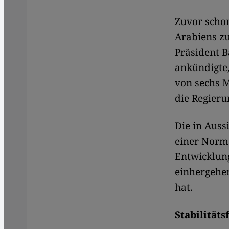
Zuvor scho
Arabiens z
Präsident 
ankündigte,
von sechs 
die Regieru
Die in Auss
einer Norm
Entwicklun
einhergehen
hat.
Stabilität