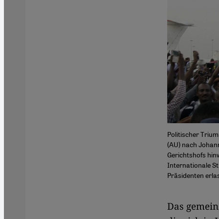
Politischer Triu
(AU) nach Johann
Gerichtshofs hin
Internationale S
Präsidenten erl
Das gemeins