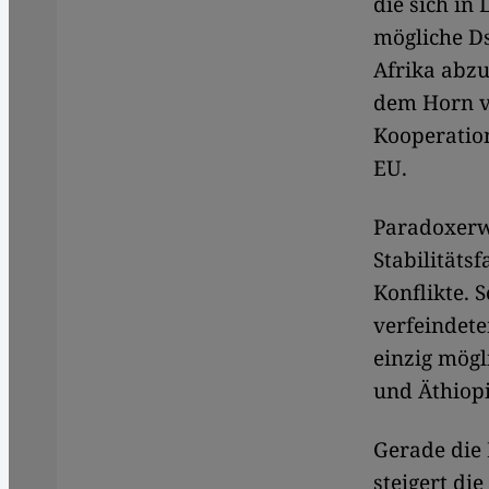
die sich in
mögliche D
Afrika abzu
dem Horn vo
Kooperation
EU.
Paradoxerwe
Stabilitäts
Konflikte. 
verfeindete
einzig mögl
und Äthiop
Gerade die 
steigert di