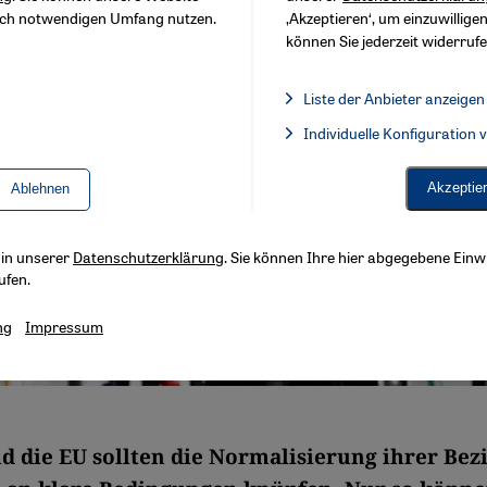
sch notwendigen Umfang nutzen.
‚Akzeptieren‘, um einzuwilligen
können Sie jederzeit widerrufe
Liste der Anbieter anzeigen
Liste der Anbieter:
Individuelle Konfiguration
Facebook Embed / Facebook 
Akzeptie
Ablehnen
s in unserer
Datenschutzerklärung
. Sie können Ihre hier abgegebene Einwi
ufen.
ng
Impressum
d die EU sollten die Normalisierung ihrer Be