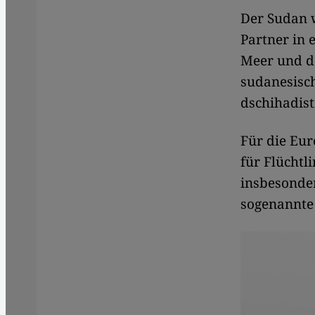
Der Sudan w
Partner in 
Meer und d
sudanesisch
dschihadist
Für die Eur
für Flücht
insbesonder
sogenannte 