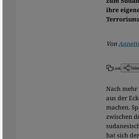
zum Sudan 
ihre eigen
Terrorismu
Von
Annett
Link
Teile
Nach mehr a
aus der Ec
machen. Sp
zwischen d
sudanesisc
hat sich de