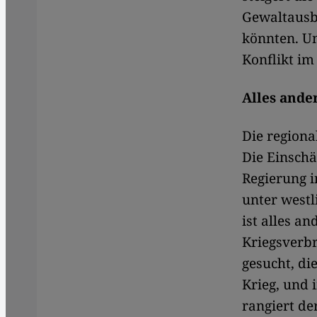
Gewaltausbr
könnten. Un
Konflikt i
Alles ander
Die regiona
Die Einsch
Regierung i
unter west
ist alles a
Kriegsverbr
gesucht, di
Krieg, und 
rangiert de