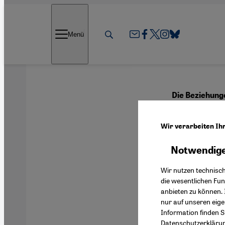
Direkt zum Inhalt springen
Menü
Die Beziehung
Vom 
Wir verarbeiten Ih
Notwendige
Deutsch
Wir nutzen technisc
die wesentlichen Fu
anbieten zu können. 
nur auf unseren eig
Information finden S
Datenschutzerkläru