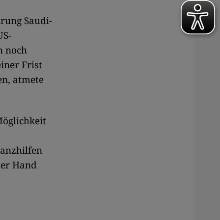
rung Saudi-
US-
h noch
iner Frist
en, atmete
Möglichkeit
anzhilfen
der Hand