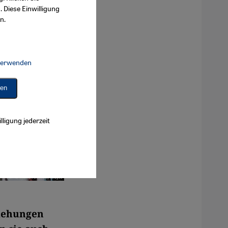
. Diese Einwilligung
n.
 verwenden
Connect, Google Maps Embed, Google Tag Manager, Instagram Embed, 
ren
lligung jederzeit
ziehungen