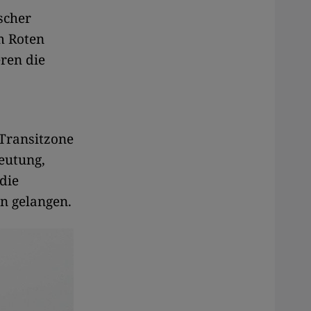
scher
m Roten
ren die
 Transitzone
eutung,
 die
n gelangen.