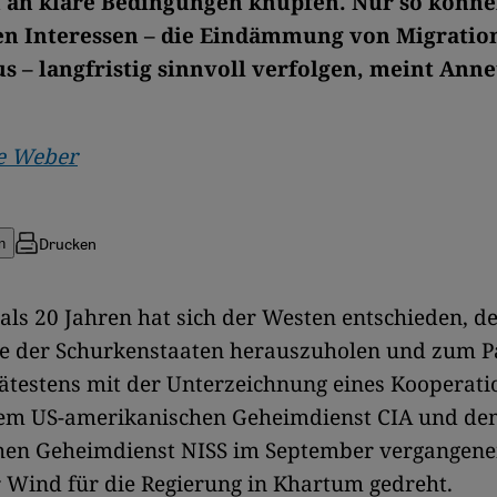
an klare Bedingungen knüpfen. Nur so könne
en Interessen – die Eindämmung von Migratio
s – langfristig sinnvoll verfolgen, meint Anne
e Weber
Drucken
n
ls 20 Jahren hat sich der Westen entschieden, d
ke der Schurkenstaaten herauszuholen und zum P
ätestens mit der Unterzeichnung eines Kooperati
em US-amerikanischen Geheimdienst CIA und de
hen Geheimdienst NISS im September vergangene
r Wind für die Regierung in Khartum gedreht.