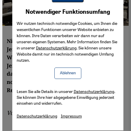
Youtube Embed
Akzeptieren
Notwendiger Funktionsumfang
Google Maps Embed
Wir nutzen technisch notwendige Cookies, um Ihnen die
wesentlichen Funktionen unserer Website anbieten zu
können. Ihre Daten verarbeiten wir dann nur auf
Nicht nur in den umkämpften Gebieten des
unseren eigenen Systemen. Mehr Information finden Sie
in unserer
Datenschutzerklärung
. Sie können unsere
Jemen werden momentan Lebensmittel und
Website damit nur im technisch notwendigen Umfang
Wasser knapp, sondern auch bei vielen
nutzen.
Jemeniten, die in Ägypten bleiben müssen,
da für sie eine Rückkehr in ihre Heimat
Ablehnen
noch zu gefährlich erscheint. Eine
Reportage von Andrea Backhaus aus Kairo.
Lesen Sie alle Details in unserer
Datenschutzerklärung
.
Sie können Ihre hier abgegebene Einwilligung jederzeit
einsehen und widerrufen.
Von
Andrea Backhaus
Datenschutzerklärung
Impressum