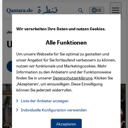
Direkt zum Inhalt springen
DE
Wir verarbeiten Ihre Daten und nutzen Cookies.
·
26.04.2015
Jemeniten in Kairo
Unwillkommenes Exil
Alle Funktionen
Um unsere Webseite für Sie optimal zu gestalten und
unser Angebot für Sie fortlaufend verbessern zu können,
Deutsch
English
nutzen wir funktionale und Marketingcookies. Mehr
عربي
Information zu den Anbietern und der Funktionsweise
finden Sie in unserer
Datenschutzerklärung
. Klicken Sie
‚Akzeptieren‘, um einzuwilligen. Diese Einwilligung
können Sie jederzeit widerrufen.
Liste der Anbieter anzeigen
Liste der Anbieter:
Individuelle Konfiguration verwenden
Facebook Embed / Facebook Connect
Facebook Embed / Facebook Connect, Google Maps Embed, Go
Google Tag Manager
Twitter Embed
Akzeptieren
Instagram Embed