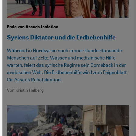
Ende von Assads Isolation
Syriens Diktator und die Erdbebenhilfe
Während in Nordsyrien noch immer Hunderttausende
Menschen auf Zelte, Wasser und medizinische Hilfe
warten, feiert das syrische Regime sein Comeback in der
arabischen Welt. Die Erdbebenhilfe wird zum Feigenblatt
für Assads Rehabilitation.
Von Kristin Helberg