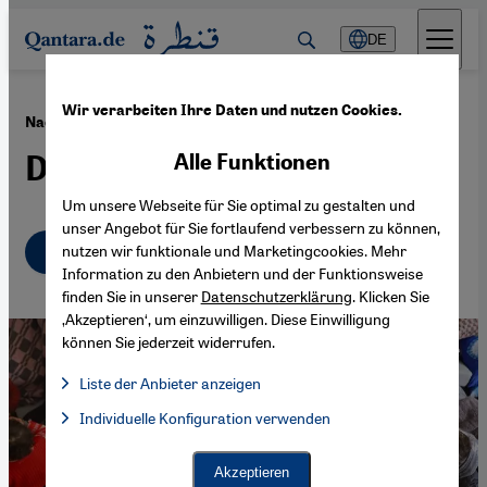
Direkt zum Inhalt springen
DE
Wir verarbeiten Ihre Daten und nutzen Cookies.
·
14.03.2023
Nach dem Erdbeben in Nordsyrien
Die große Last der Frauen
Alle Funktionen
Um unsere Webseite für Sie optimal zu gestalten und
unser Angebot für Sie fortlaufend verbessern zu können,
Deutsch
English
nutzen wir funktionale und Marketingcookies. Mehr
عربي
Information zu den Anbietern und der Funktionsweise
finden Sie in unserer
Datenschutzerklärung
. Klicken Sie
‚Akzeptieren‘, um einzuwilligen. Diese Einwilligung
können Sie jederzeit widerrufen.
Liste der Anbieter anzeigen
Liste der Anbieter:
Individuelle Konfiguration verwenden
Facebook Embed / Facebook Connect
Facebook Embed / Facebook Connect, Google Maps Embed, Go
Google Tag Manager
Twitter Embed
Akzeptieren
Instagram Embed