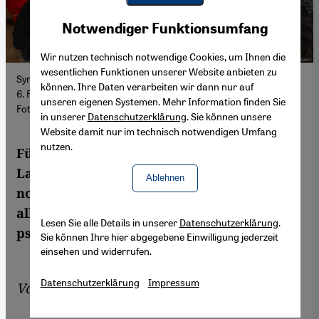
Youtube Embed
Akzeptieren
Notwendiger Funktionsumfang
Google Maps Embed
Wir nutzen technisch notwendige Cookies, um Ihnen die
wesentlichen Funktionen unserer Website anbieten zu
Syrische Frauen kauern sich nach dem schweren Erdbeben vom
können. Ihre Daten verarbeiten wir dann nur auf
6. Februar in einer Notunterkunft in Idlib zum Gebet zusammen;
unseren eigenen Systemen. Mehr Information finden Sie
Foto: Abdulaziz Ketaz/AFP
in unserer
Datenschutzerklärung
. Sie können unsere
Website damit nur im technisch notwendigen Umfang
nutzen.
Für die Syrerinnen im Nordwesten des
Landes hat das Erdbeben nach dem Krieg
Ablehnen
noch zusätzliche Not gebracht. Es fehlt an
allem, auch an medizinischer und
Lesen Sie alle Details in unserer
Datenschutzerklärung
.
psychosozialer Unterstützung.
Sie können Ihre hier abgegebene Einwilligung jederzeit
einsehen und widerrufen.
Datenschutzerklärung
Impressum
Von
Diana Hodali