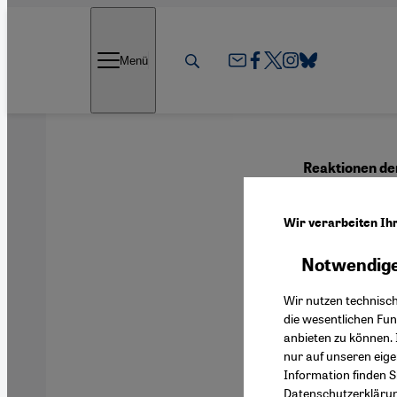
Direkt zum Inhalt springen
Menü
Reaktionen der
Verw
Wir verarbeiten Ih
Verge
Notwendige
Wir nutzen technisc
die wesentlichen Fu
anbieten zu können. 
Deutsch
nur auf unseren eig
Information finden S
Datenschutzerkläru