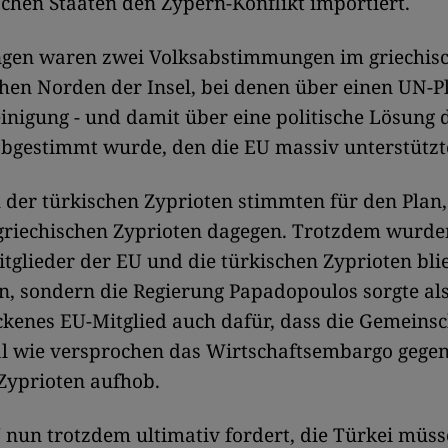
chen Staaten den Zypern-Konflikt importiert.
gen waren zwei Volksabstimmungen im griechis
hen Norden der Insel, bei denen über einen UN-P
nigung - und damit über eine politische Lösung 
abgestimmt wurde, den die EU massiv unterstützt
l der türkischen Zyprioten stimmten für den Plan,
 griechischen Zyprioten dagegen. Trotzdem wurde
tglieder der EU und die türkischen Zyprioten bli
n, sondern die Regierung Papadopoulos sorgte a
ckenes EU-Mitglied auch dafür, dass die Gemeins
al wie versprochen das Wirtschaftsembargo gegen
Zyprioten aufhob.
 nun trotzdem ultimativ fordert, die Türkei müsse