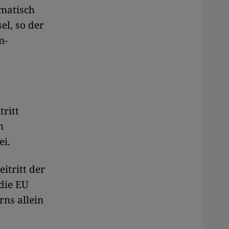
omatisch
el, so der
n-
tritt
n
ei.
itritt der
die EU
rns allein