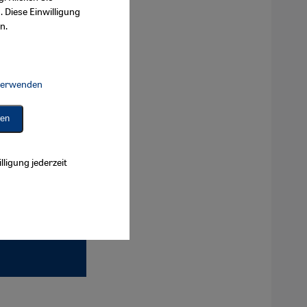
. Diese Einwilligung
n.
 verwenden
Connect, Google Maps Embed, Google Tag Manager, Instagram Embed, 
ren
lligung jederzeit