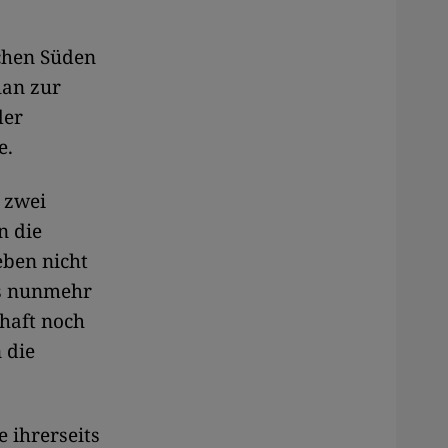
chen Süden
lan zur
der
e.
 zwei
n die
eben nicht
ls nunmehr
chaft noch
 die
 ihrerseits