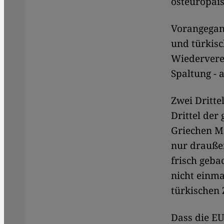
osteuropäis
Vorangegan
und türkisc
Wiederverei
Spaltung - 
Zwei Dritte
Drittel der
Griechen Mi
nur drauße
frisch geba
nicht einm
türkischen 
Dass die EU