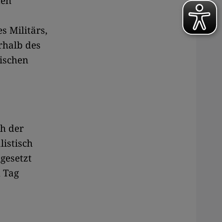
den
s Militärs,
rhalb des
ischen
ch der
listisch
gesetzt
 Tag