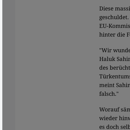
Diese massi
geschuldet.
EU-Kommissi
hinter die 
"Wir wunder
Haluk Sahin
des berücht
Türkentums 
meint Sahin
falsch."
Worauf säm
wieder hinw
es doch sel