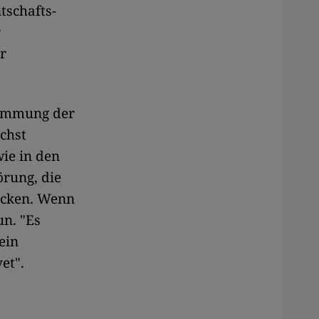
tschafts-
r
r
stimmung der
chst
wie in den
örung, die
ucken. Wenn
un. "Es
ein
et".