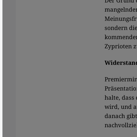
Der Grund d
mangelnden
Meinungsfre
sondern die
kommenden 
Zyprioten z
Widerstan
Premiermini
Präsentation
halte, dass
wird, und 
danach gibt
nachvollzi