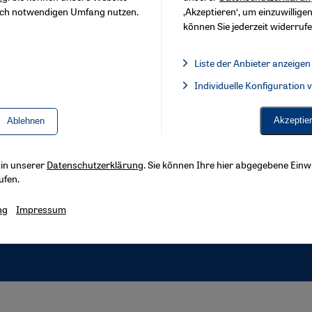
sch notwendigen Umfang nutzen.
‚Akzeptieren‘, um einzuwilligen
können Sie jederzeit widerrufe
Liste der Anbieter anzeigen
Liste der Anbieter:
Individuelle Konfiguration
Facebook Embed / Facebook 
Akzeptie
Ablehnen
s in unserer
Datenschutzerklärung
. Sie können Ihre hier abgegebene Einwi
ufen.
ng
Impressum