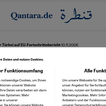
·
10.11.2006
 Türkei auf EU-Fortschrittsbericht
underung über Europa
re Daten und nutzen Cookies.
sslichkeit
r Funktionsumfang
Alle Funk
Facebook Embed / Facebo
Akzeptieren
Google Tag Manager
h notwendige Cookies, um Ihnen
Um unsere Webseite für Sie op
Twitter Embed
nktionen unserer Website
unser Angebot für Sie fortlau
Instagram Embed
Ihre Daten verarbeiten wir dann
können, nutzen wir funktional
Youtube Embed
enen Systemen. Mehr
Marketingcookies. Mehr Info
Google Maps Embed
ie in unserer
Anbietern und der Funktionswe
ng
. Sie können unsere Website
unserer
Datenschutzerklärun