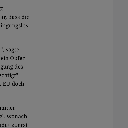
ge
ar, dass die
dingungslos
", sagte
 ein Opfer
igung des
chtigt",
ie EU doch
 immer
mel, wonach
idat zuerst