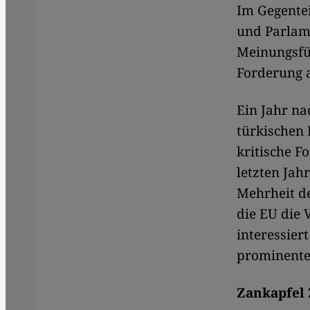
Im Gegentei
und Parlam
Meinungsfü
Forderung 
Ein Jahr na
türkischen
kritische F
letzten Jah
Mehrheit d
die EU die 
interessier
prominente
Zankapfel