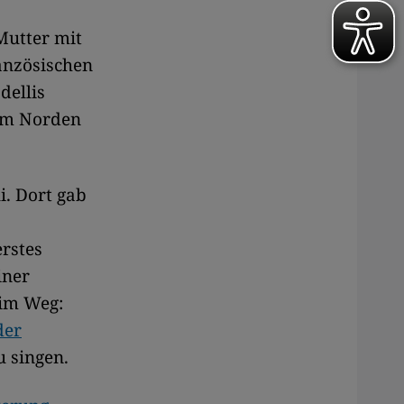
Mutter mit
anzösischen
dellis
 im Norden
i. Dort gab
erstes
iner
 im Weg:
der
u singen.