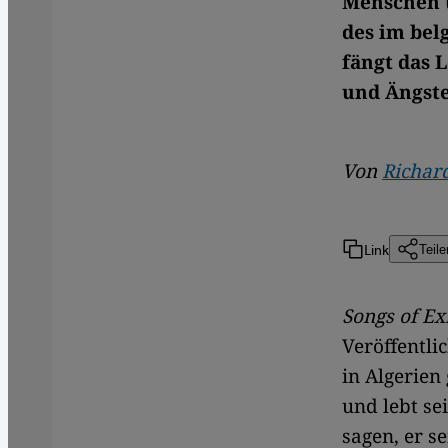
Menschen ü
des im bel
fängt das 
und Ängste
Von
Richar
Link
Teile
Songs of Exi
Veröffentli
in Algerien
und lebt se
sagen, er se