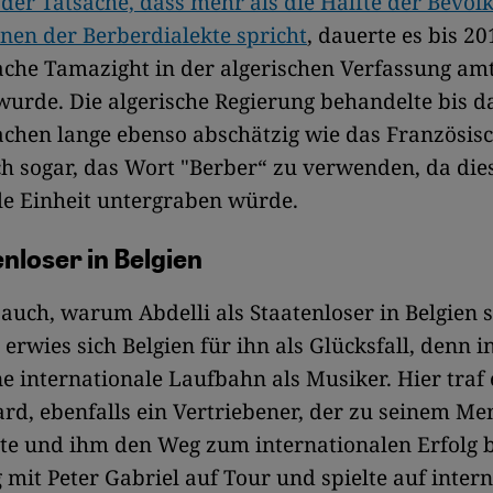
der Tatsache, dass mehr als die Hälfte der Bevöl
inen der Berberdialekte spricht
, dauerte es bis 20
che Tamazight in der algerischen Verfassung amt
urde. Die algerische Regierung behandelte bis d
achen lange ebenso abschätzig wie das Französis
ch sogar, das Wort "Berber“ zu verwenden, da die
le Einheit untergraben würde.
enloser in Belgien
 auch, warum Abdelli als Staatenloser in Belgien 
 erwies sich Belgien für ihn als Glücksfall, denn i
e internationale Laufbahn als Musiker. Hier traf 
rd, ebenfalls ein Vertriebener, der zu seinem Me
te und ihm den Weg zum internationalen Erfolg 
g mit Peter Gabriel auf Tour und spielte auf inter