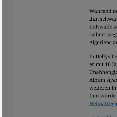
Während d
ihm schwan
Luftwaffe z
Geburt wegz
Algeriens a
In Dellys b
er mit 16 J
Unabhängigk
Album
Aye
weiteren En
Ihm wurde 
Heimatregi