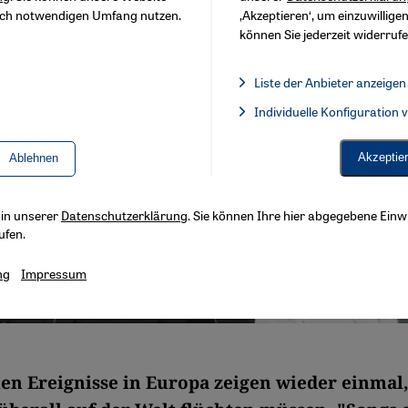
sch notwendigen Umfang nutzen.
‚Akzeptieren‘, um einzuwilligen
können Sie jederzeit widerrufe
Liste der Anbieter anzeigen
Liste der Anbieter:
Individuelle Konfiguration
Facebook Embed / Facebook 
Akzeptie
Ablehnen
s in unserer
Datenschutzerklärung
. Sie können Ihre hier abgegebene Einwi
ufen.
ng
Impressum
len Ereignisse in Europa zeigen wieder einmal,