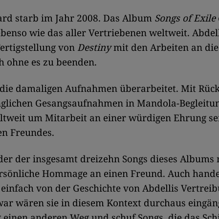
ard starb im Jahr 2008. Das Album
Songs of Exile
enso wie das aller Vertriebenen weltweit. Abdel
ertigstellung von
Destiny
mit den Arbeiten an di
h ohne es zu beenden.
r die damaligen Aufnahmen überarbeitet. Mit Rück
nglichen Gesangsaufnahmen in Mandola-Begleitun
ltweit um Mitarbeit an einer würdigen Ehrung se
en Freundes.
eder der insgesamt dreizehn Songs dieses Albums 
ersönliche Hommage an einen Freund. Auch hande
 einfach von der Geschichte von Abdellis Vertrei
war wären sie in diesem Kontext durchaus eingän
g einen anderen Weg und schuf Songs, die das Sch