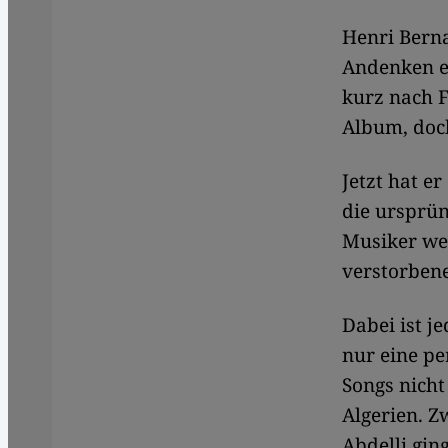
Henri Bern
Andenken eb
kurz nach F
Album, doc
Jetzt hat e
die ursprü
Musiker we
verstorben
Dabei ist j
nur eine p
Songs nicht
Algerien. Z
Abdelli gin