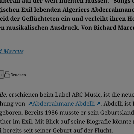
berall auf der Welt flüchten müssen. "Songs o
gischen Exil lebenden Algeriers Abderrahmane
Leid der Geflüchteten ein und verleiht ihren 
n musikalischen Ausdruck. Von Richard Marc
d Marcus
Drucken
n
le,
erschienen beim Label ARC Music, ist die neue
chung von
Abderrahmane Abdelli
. Abdelli is
 geboren. Bereits 1986 musste er sein Geburtslan
ither im Exil. Mit Blick auf seine Biografie könnte
i bereits seit seiner Geburt auf der Flucht.