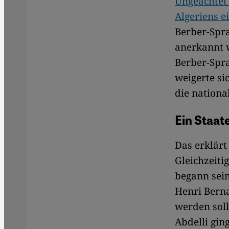
Ungeachtet 
Algeriens e
Berber-Spra
anerkannt w
Berber-Spr
weigerte si
die nationa
Ein Staat
Das erklärt
Gleichzeitig
begann sein
Henri Berna
werden soll
Abdelli gin