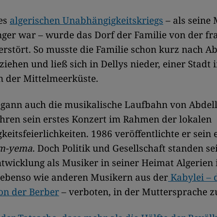
es
algerischen Unabhängigkeitskriegs
– als seine 
ger war – wurde das Dorf der Familie von der fr
erstört. So musste die Familie schon kurz nach Ab
iehen und ließ sich in Dellys nieder, einer Stadt
n der Mittelmeerküste.
egann auch die musikalische Laufbahn von Abdell
ahren sein erstes Konzert im Rahmen der lokalen
eitsfeierlichkeiten. 1986 veröffentlichte er sein 
m-yema
. Doch Politik und Gesellschaft standen se
twicklung als Musiker in seiner Heimat Algerien
ebenso wie anderen Musikern aus der
Kabylei – 
on der Berber
– verboten, in der Muttersprache z