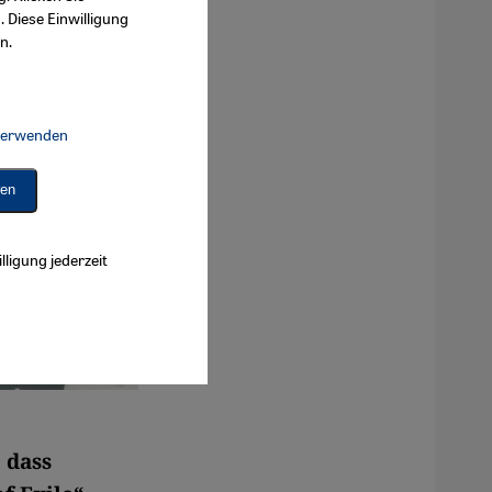
. Diese Einwilligung
n.
 verwenden
Connect, Google Maps Embed, Google Tag Manager, Instagram Embed, 
ren
lligung jederzeit
 dass