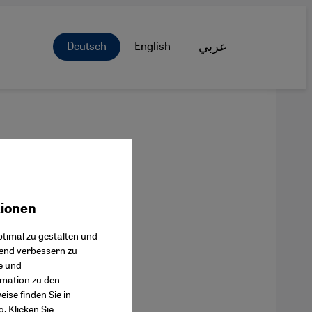
Deutsch
English
عربي
tionen
ok Connect
timal zu gestalten und
fend verbessern zu
e und
rmation zu den
ise finden Sie in
g
. Klicken Sie