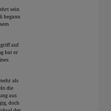
ehrt sein
li begann
esem
griff auf
g bat er
ines
mehr als
ln die
bung aus
gig, doch
icksal der