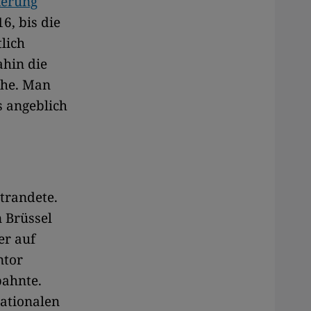
kerung
16, bis die
lich
ahin die
che. Man
s angeblich
strandete.
n Brüssel
er auf
ntor
bahnte.
nationalen