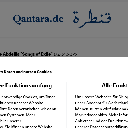
·
05.04.2022
Abdellis "Songs of Exile"
sucht nach Heimat
re Daten und nutzen Cookies.
r Funktionsumfang
Alle Funk
Facebook Embed / Facebo
Akzeptieren
Google Tag Manager
English
عربي
h notwendige Cookies, um Ihnen
Um unsere Webseite für Sie op
Twitter Embed
nktionen unserer Website
unser Angebot für Sie fortlau
Instagram Embed
Ihre Daten verarbeiten wir dann
können, nutzen wir funktional
Youtube Embed
enen Systemen. Mehr
Marketingcookies. Mehr Info
Google Maps Embed
ie in unserer
Anbietern und der Funktionswe
ng
. Sie können unsere Website
unserer
Datenschutzerklärun