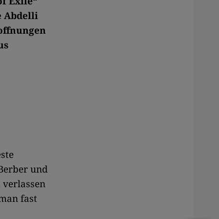
f Exile“
 Abdelli
Hoffnungen
us
ste
t Berber und
d verlassen
 man fast