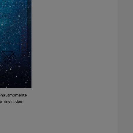
nsehautmomente
trommeln, dem