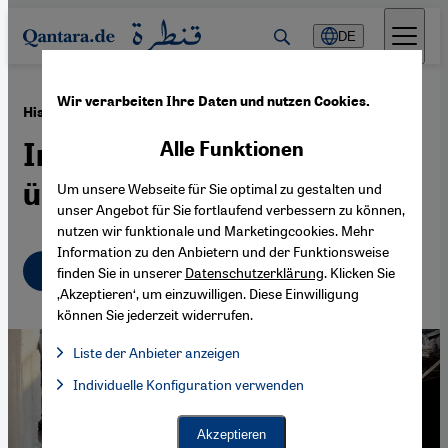
Direkt zum Inhalt springen
DE
Wir verarbeiten Ihre Daten und nutzen Cookies.
·
27.09.2024
Hisbollah im Libanon
Infiltriert, aber strategisch
Alle Funktionen
überlegen
Um unsere Webseite für Sie optimal zu gestalten und
unser Angebot für Sie fortlaufend verbessern zu können,
nutzen wir funktionale und Marketingcookies. Mehr
Information zu den Anbietern und der Funktionsweise
Deutsch
English
finden Sie in unserer
Datenschutzerklärung
. Klicken Sie
‚Akzeptieren‘, um einzuwilligen. Diese Einwilligung
können Sie jederzeit widerrufen.
Liste der Anbieter anzeigen
Liste der Anbieter:
Individuelle Konfiguration verwenden
Facebook Embed / Facebook Connect
Facebook Embed / Facebook Connect, Google Maps Embed, Go
Google Tag Manager
Twitter Embed
Akzeptieren
Instagram Embed