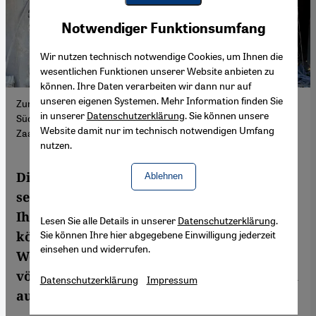
Youtube Embed
Akzeptieren
Notwendiger Funktionsumfang
Google Maps Embed
Wir nutzen technisch notwendige Cookies, um Ihnen die
wesentlichen Funktionen unserer Website anbieten zu
können. Ihre Daten verarbeiten wir dann nur auf
unseren eigenen Systemen. Mehr Information finden Sie
Zunehmend auch im Libanon: Kriegsspuren im Dorf Akbieh im
in unserer
Datenschutzerklärung
. Sie können unsere
Süden des Landes. Foto: picture alliance / AP | Mohammed
Website damit nur im technisch notwendigen Umfang
Zaatari
nutzen.
Die Hisbollah mag von Israel unterwandert
Ablehnen
sein, aber besiegt ist sie noch lange nicht.
Ihre wirklich schlagkräftigen Raketen
Lesen Sie alle Details in unserer
Datenschutzerklärung
.
Sie können Ihre hier abgegebene Einwilligung jederzeit
könnten erst noch zum Einsatz kommen.
einsehen und widerrufen.
Wer verhindern will, dass die Situation
völlig außer Kontrolle gerät, muss den Blick
Datenschutzerklärung
Impressum
auf Gaza richten.