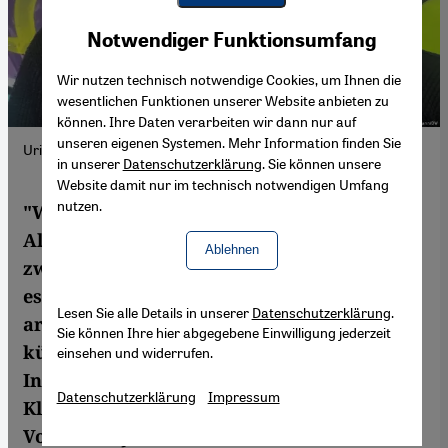
Youtube Embed
Akzeptieren
Notwendiger Funktionsumfang
Google Maps Embed
Wir nutzen technisch notwendige Cookies, um Ihnen die
wesentlichen Funktionen unserer Website anbieten zu
können. Ihre Daten verarbeiten wir dann nur auf
unseren eigenen Systemen. Mehr Information finden Sie
Uriya Rosenman und Sameh Zakout sind "Dugri".
in unserer
Datenschutzerklärung
. Sie können unsere
Website damit nur im technisch notwendigen Umfang
nutzen.
"Wir haben genug von Hass und Gewalt":
Als im Mai letzten Jahres die Situation
Ablehnen
zwischen der Hamas und Israel wieder
eskalierte, suchten ein jüdischer und ein
Lesen Sie alle Details in unserer
Datenschutzerklärung
.
arabischer Israeli nach einer
Sie können Ihre hier abgegebene Einwilligung jederzeit
künstlerischen und aufrüttelnden Antwort.
einsehen und widerrufen.
In ihren Clips nennen sie sich: "Dugri" -
Datenschutzerklärung
Impressum
Klartext reden für eine bessere Zukunft.
Von Sarah Judith Hofmann