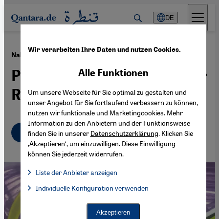
Direkt zum Inhalt springen
DE
Wir verarbeiten Ihre Daten und nutzen Cookies.
·
08.02.2022
Nahostkonflikt
Palästinensisch-israelischer
Alle Funktionen
Rap für Verständigung
Um unsere Webseite für Sie optimal zu gestalten und
unser Angebot für Sie fortlaufend verbessern zu können,
nutzen wir funktionale und Marketingcookies. Mehr
Information zu den Anbietern und der Funktionsweise
Deutsch
English
عربي
finden Sie in unserer
Datenschutzerklärung
. Klicken Sie
‚Akzeptieren‘, um einzuwilligen. Diese Einwilligung
können Sie jederzeit widerrufen.
Liste der Anbieter anzeigen
Liste der Anbieter:
Individuelle Konfiguration verwenden
Facebook Embed / Facebook Connect
Facebook Embed / Facebook Connect, Google Maps Embed, Go
Google Tag Manager
Twitter Embed
Akzeptieren
Instagram Embed