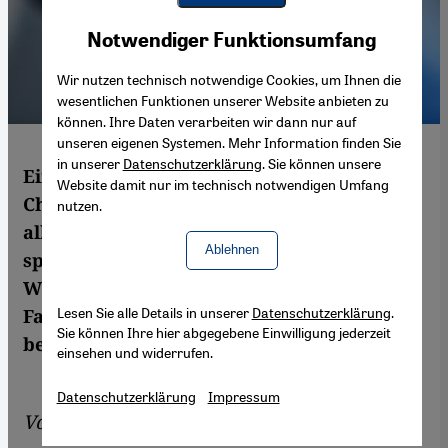
Youtube Embed
Akzeptieren
Notwendiger Funktionsumfang
Google Maps Embed
Wir nutzen technisch notwendige Cookies, um Ihnen die
wesentlichen Funktionen unserer Website anbieten zu
können. Ihre Daten verarbeiten wir dann nur auf
unseren eigenen Systemen. Mehr Information finden Sie
in unserer
Datenschutzerklärung
. Sie können unsere
Ein geleaktes Dokument beweist, dass
Website damit nur im technisch notwendigen Umfang
Chinas Behörden muslimische Uiguren
nutzen.
allein wegen ihres Glaubens in Lager
Ablehnen
sperren. Naomi Conrad hat einen
Whistleblower getroffen und
Lesen Sie alle Details in unserer
Datenschutzerklärung
.
Familienangehörige von Gefangenen
Sie können Ihre hier abgegebene Einwilligung jederzeit
besucht.
einsehen und widerrufen.
Datenschutzerklärung
Impressum
Von
Naomi Conrad