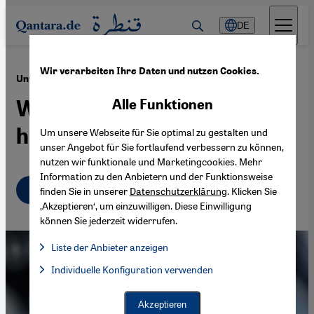
Direkt zum Inhalt springen
DE
Wir verarbeiten Ihre Daten und nutzen Cookies.
·
18.02.2020
Unterdrückung der Uiguren in China
Wegen Bart und Kopftuch
Alle Funktionen
hinter Gittern
Um unsere Webseite für Sie optimal zu gestalten und
unser Angebot für Sie fortlaufend verbessern zu können,
nutzen wir funktionale und Marketingcookies. Mehr
Information zu den Anbietern und der Funktionsweise
Deutsch
English
finden Sie in unserer
Datenschutzerklärung
. Klicken Sie
‚Akzeptieren‘, um einzuwilligen. Diese Einwilligung
können Sie jederzeit widerrufen.
Liste der Anbieter anzeigen
Liste der Anbieter:
Individuelle Konfiguration verwenden
Facebook Embed / Facebook Connect
Facebook Embed / Facebook Connect, Google Maps Embed, Go
Google Tag Manager
Twitter Embed
Akzeptieren
Instagram Embed