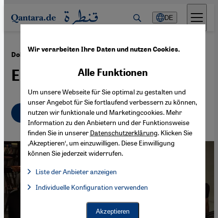
Direkt zum Inhalt springen
DE
Wir verarbeiten Ihre Daten und nutzen Cookies.
·
16.01.2023
Dokumentarfilm "1001 Nights Apart“
Ein Tanz für die Freiheit
Alle Funktionen
Um unsere Webseite für Sie optimal zu gestalten und
unser Angebot für Sie fortlaufend verbessern zu können,
Deutsch
English
nutzen wir funktionale und Marketingcookies. Mehr
Information zu den Anbietern und der Funktionsweise
finden Sie in unserer
Datenschutzerklärung
. Klicken Sie
‚Akzeptieren‘, um einzuwilligen. Diese Einwilligung
können Sie jederzeit widerrufen.
Liste der Anbieter anzeigen
Liste der Anbieter:
Individuelle Konfiguration verwenden
Facebook Embed / Facebook Connect
Facebook Embed / Facebook Connect, Google Maps Embed, Go
Google Tag Manager
Twitter Embed
Akzeptieren
Instagram Embed