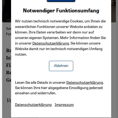
Youtube Embed
Akzeptieren
Notwendiger Funktionsumfang
Google Maps Embed
Wir nutzen technisch notwendige Cookies, um Ihnen die
wesentlichen Funktionen unserer Website anbieten zu
Szene aus dem Film 1001 Nights Apart von Sarvnaz Alambeigi;
können. Ihre Daten verarbeiten wir dann nur auf
Fotoquelle: Youtube
unseren eigenen Systemen. Mehr Information finden Sie
in unserer
Datenschutzerklärung
. Sie können unsere
Website damit nur im technisch notwendigen Umfang
Ballettaufführungen sind in der
nutzen.
Islamischen Republik verboten. In ihrem
Film "1001 Nights Apart" dokumentiert die
Ablehnen
Regisseurin Sarvnaz Alambeigi die
Geschichte des Tanzes im Iran.
Lesen Sie alle Details in unserer
Datenschutzerklärung
.
Sie können Ihre hier abgegebene Einwilligung jederzeit
einsehen und widerrufen.
Von
Fahimeh Farsaie
Datenschutzerklärung
Impressum