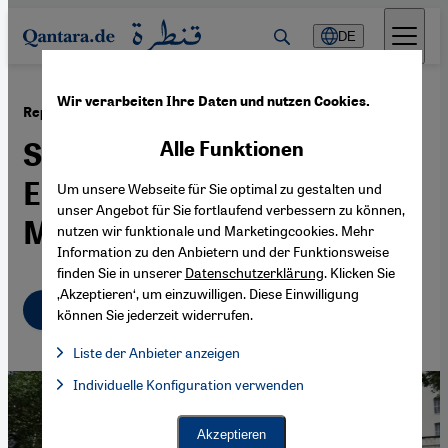
Direkt zum Inhalt springen
DE
Wir verarbeiten Ihre Daten und nutzen Cookies.
·
24.05.2022
Repression in Ägypten
Systematische
Alle Funktionen
Einschüchterung der
Um unsere Webseite für Sie optimal zu gestalten und
unser Angebot für Sie fortlaufend verbessern zu können,
Medien
nutzen wir funktionale und Marketingcookies. Mehr
Information zu den Anbietern und der Funktionsweise
finden Sie in unserer
Datenschutzerklärung
. Klicken Sie
‚Akzeptieren‘, um einzuwilligen. Diese Einwilligung
Deutsch
English
عربي
können Sie jederzeit widerrufen.
Liste der Anbieter anzeigen
Liste der Anbieter:
Individuelle Konfiguration verwenden
Facebook Embed / Facebook Connect
Facebook Embed / Facebook Connect, Google Maps Embed, Go
Google Tag Manager
Twitter Embed
Akzeptieren
Instagram Embed