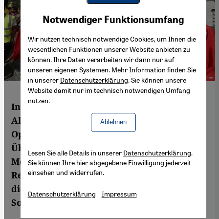
Youtube Embed
Akzeptieren
Notwendiger Funktionsumfang
Google Maps Embed
Wir nutzen technisch notwendige Cookies, um Ihnen die
wesentlichen Funktionen unserer Website anbieten zu
können. Ihre Daten verarbeiten wir dann nur auf
unseren eigenen Systemen. Mehr Information finden Sie
in unserer
Datenschutzerklärung
. Sie können unsere
Website damit nur im technisch notwendigen Umfang
nutzen.
In Ägypten regiert Präsident Abdel Fattah
Al-Sisi mit eiserner Faust. Zivilgesellschaft,
Ablehnen
Opposition und freie Presse kämpfen ums
Überleben. Das Regime schränkt die
Lesen Sie alle Details in unserer
Datenschutzerklärung
.
Meinungs- und Pressefreiheit nicht nur mit
Sie können Ihre hier abgegebene Einwilligung jederzeit
einsehen und widerrufen.
Repressalien ein, sondern kontrolliert auch
die öffentliche Berichterstattung. Von
Datenschutzerklärung
Impressum
Sofian Naceur