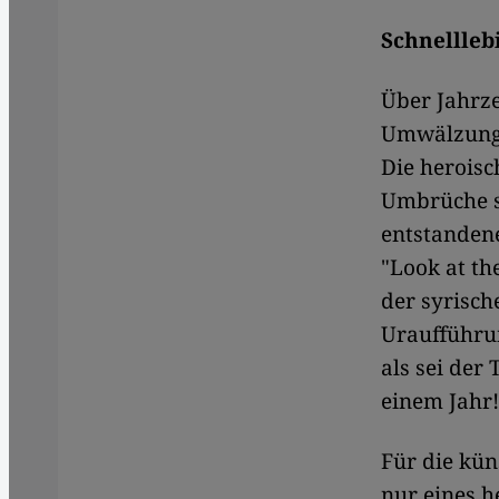
Schnellleb
Über Jahrz
Umwälzungen
Die heroisc
Umbrüche s
entstanden
"Look at th
der syrisch
Uraufführun
als sei der
einem Jahr!
Für die kü
nur eines h