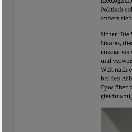
ideologisch
Politisch s
anders sieht
Sicher: Die
Staates, di
einzige Vor
und verweis
Welt nach 
bei den Arb
Epos über d
gleichnami