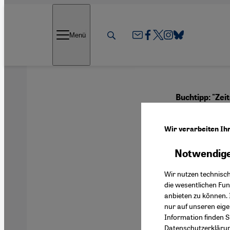
Direkt zum Inhalt springen
Menü
Buchtipp: "Zei
Annäh
Wir verarbeiten Ih
Notwendige
Deutsch
Wir nutzen technisc
die wesentlichen Fu
anbieten zu können. 
nur auf unseren eig
Information finden S
Datenschutzerkläru