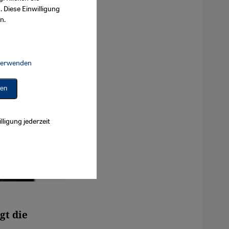
. Diese Einwilligung
n.
 verwenden
Connect, Google Maps Embed, Google Tag Manager, Instagram Embed, 
ren
lligung jederzeit
gt die