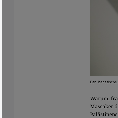
Der libanesische
Warum, frag
Massaker de
Palästinens