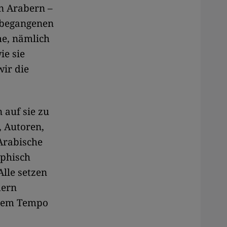
n Arabern –
 begangenen
me, nämlich
ie sie
wir die
 auf sie zu
, Autoren,
 Arabische
aphisch
Alle setzen
dern
t dem Tempo