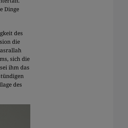
ntertan.
ie Dinge
gkeit des
sion die
asrallah
ms, sich die
sei ihm das
stündigen
dlage des