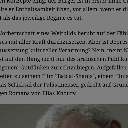
en Konzepte einig: der Bürger ist in erster Linie U
ollte er Enthaltsamkeit üben, vor allem, wenn er d
 als das jeweilige Regime es tut.
 Vorherrschaft eines Weltbilds beruht auf der Fähi
eses mit aller Kraft durchzusetzen. Aber ist Repres
aussetzung kultureller Verarmung? Nein, meint N
t auf den Hang nicht nur des arabischen Publiku
eigenem Gutdünken zurechtzubiegen. Aufgefallen 
eiten zu seinem Film "Bab al-Shams", einem fünf
as Schicksal der Palästinenser, gedreht auf Grun
gen Romans von Elias Khoury.