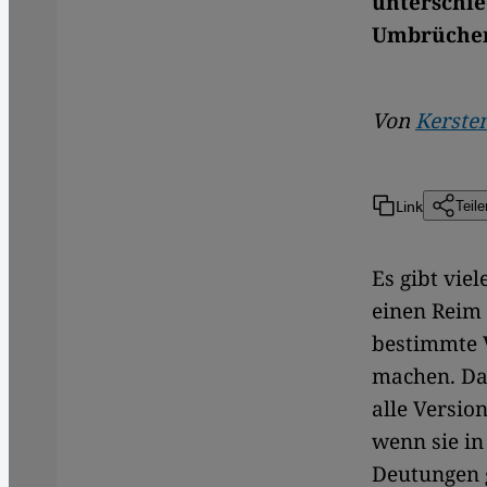
unterschie
Umbrüchen 
Von
Kerste
Link
Teile
Es gibt vie
einen Reim 
bestimmte V
machen. Dan
alle Versio
wenn sie in
Deutungen g