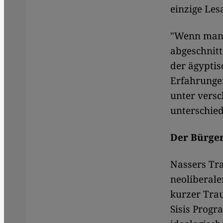
einzige Les
"Wenn man i
abgeschnitt
der ägyptis
Erfahrungen
unter vers
unterschied
Der Bürger
Nassers Tr
neoliberal
kurzer Tra
Sisis Progr