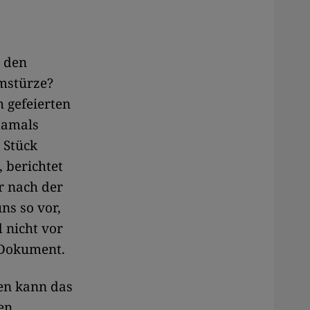
d den
Umstürze?
 gefeierten
damals
 Stück
, berichtet
r nach der
ns so vor,
 nicht vor
s Dokument.
en kann das
den