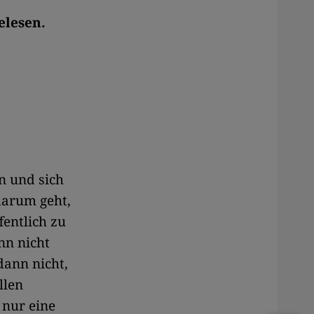
n
elesen.
en und sich
darum geht,
entlich zu
nn nicht
dann nicht,
llen
 nur eine