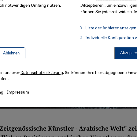
sch notwendigen Umfang nutzen.
‚Akzeptieren‘, um einzuwilligen
können Sie jederzeit widerrufe
Liste der Anbieter anzeigen
Liste der Anbieter:
Individuelle Konfiguration
Facebook Embed / Facebook 
Akzeptie
Ablehnen
s in unserer
Datenschutzerklärung
. Sie können Ihre hier abgegebene Einwi
ufen.
ng
Impressum
Zeitgenössische Künstler - Arabische Welt" zei