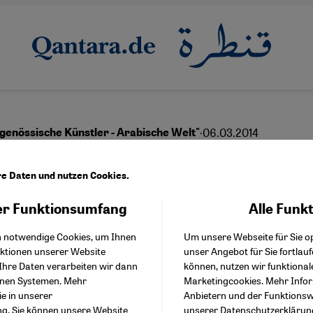
·
06.03.2014
tgenössische Künstler - Arabische Welt"
erungen an die Wirklic
re Daten und nutzen Cookies.
r Funktionsumfang
Alle Funk
Facebook Embed / Facebo
Akzeptieren
Google Tag Manager
English
عربي
h notwendige Cookies, um Ihnen
Um unsere Webseite für Sie op
Twitter Embed
nktionen unserer Website
unser Angebot für Sie fortlau
Instagram Embed
Ihre Daten verarbeiten wir dann
können, nutzen wir funktional
Youtube Embed
enen Systemen. Mehr
Marketingcookies. Mehr Info
Google Maps Embed
ie in unserer
Anbietern und der Funktionswe
ng
. Sie können unsere Website
unserer
Datenschutzerklärun