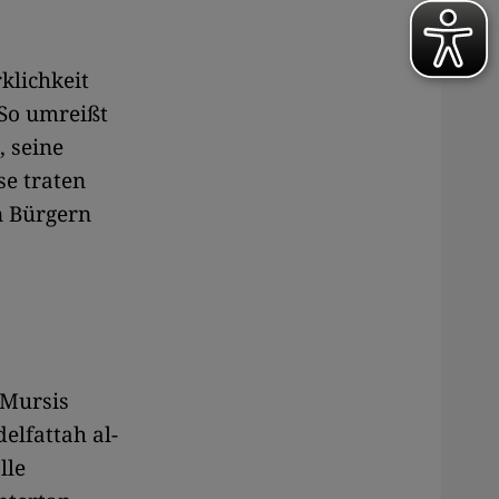
klichkeit
 So umreißt
 seine
se traten
n Bürgern
 Mursis
lfattah al-
lle