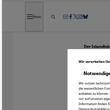
Direkt zum Inhalt springen
Menü
Der Islamdisku
Zwisc
Wir verarbeiten Ih
Musli
Notwendige
Wir nutzen technisc
die wesentlichen Fu
anbieten zu können. 
Deutsch
nur auf unseren eig
Information finden S
Datenschutzerkläru