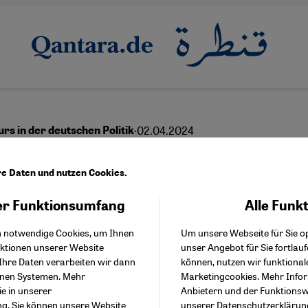
·
02.04.2024
rs in der deutschen Politik
hen offener und latent
re Daten und nutzen Cookies.
mfeindlichkeit
r Funktionsumfang
Alle Funk
Facebook Embed / Facebo
Akzeptieren
Google Tag Manager
h notwendige Cookies, um Ihnen
Um unsere Webseite für Sie op
Twitter Embed
nktionen unserer Website
unser Angebot für Sie fortlau
Instagram Embed
Ihre Daten verarbeiten wir dann
können, nutzen wir funktional
Youtube Embed
English
عربي
enen Systemen. Mehr
Marketingcookies. Mehr Info
Google Maps Embed
ie in unserer
Anbietern und der Funktionswe
ng
. Sie können unsere Website
unserer
Datenschutzerklärun