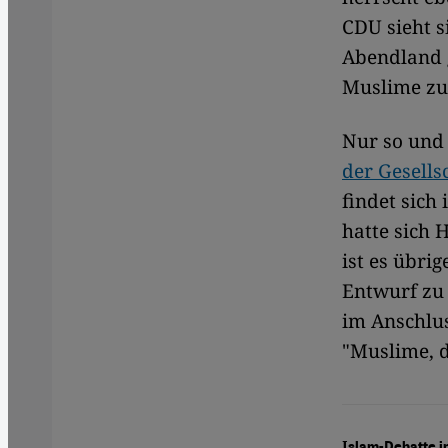
CDU sieht s
Abendland g
Muslime z
Nur so und 
der Gesells
findet sic
hatte sich 
ist es übri
Entwurf zu
im Anschlus
"Muslime, d
Islam-Debatte i