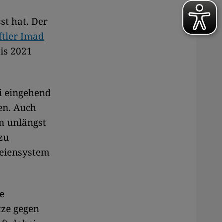
st hat. Der
ftler Imad
bis 2021
i eingehend
en. Auch
m unlängst
 zu
teiensystem
e
tze gegen