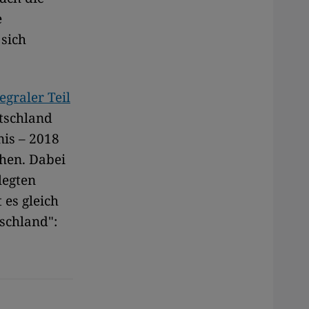
e
sich
egraler Teil
tschland
is – 2018
chen. Dabei
legten
es gleich
schland":
.