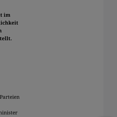
t im
ichkeit
n
ellt.
 Parteien
inister