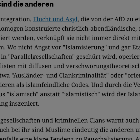
ind die anderen
 Integration,
Flucht und Asyl
, die von der AfD zu e
 homogen konstruierte christlich-abendländische,
isiert werden, verknüpft sie nicht immer direkt m
. Wo nicht Angst vor "Islamisierung" und gar Et
in "Parallelgesellschaften" geschürt wird, operier
listen mit diffusen und verschwörungstheoretisc
Etwa "Ausländer- und Clankriminalität" oder "orie
ieren als islamfeindliche Codes. Und durch die 
s "islamisch" anstatt "islamistisch" wird der Isl
ung inszeniert.
lgesellschaften und kriminellen Clans warnt auch
ch bei ihr sind Muslime eindeutig die anderen u
enfalls eine klare Tendenz zu Pauschalisierung. A