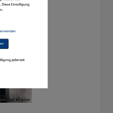
. Diese Einwilligung
n.
 verwenden
Connect, Google Maps Embed, Google Tag Manager, Instagram Embed, 
ren
lligung jederzeit