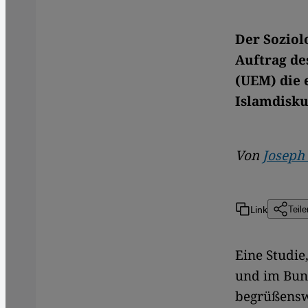
Der Soziol
Auftrag de
(UEM) die 
Islamdisku
Von
Joseph
Link
Teile
Eine Studie
und im Bund
begrüßensw