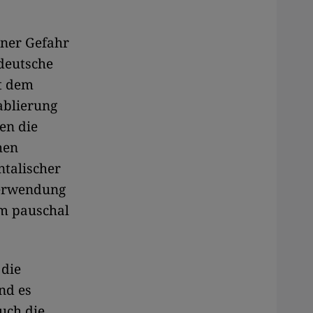
iner Gefahr
 deutsche
it dem
ablierung
en die
hen
ntalischer
Verwendung
am pauschal
 die
nd es
uch die