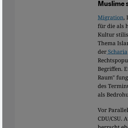
Muslime s
Migration
,
für die als
Kultur stil
Thema Islam
der
Scharia
Rechtspopu
Begriffen. 
Raum" fung
des Terminu
als Bedroh
Vor Paralle
CDU/CSU. Au
herrscht eb