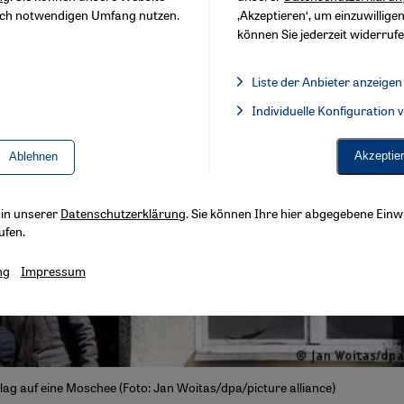
sch notwendigen Umfang nutzen.
‚Akzeptieren‘, um einzuwilligen
können Sie jederzeit widerrufe
Liste der Anbieter anzeigen
Liste der Anbieter:
Individuelle Konfiguration
Facebook Embed / Facebook 
Akzeptie
Ablehnen
s in unserer
Datenschutzerklärung
. Sie können Ihre hier abgegebene Einwi
ufen.
ng
Impressum
ag auf eine Moschee (Foto: Jan Woitas/dpa/picture alliance)