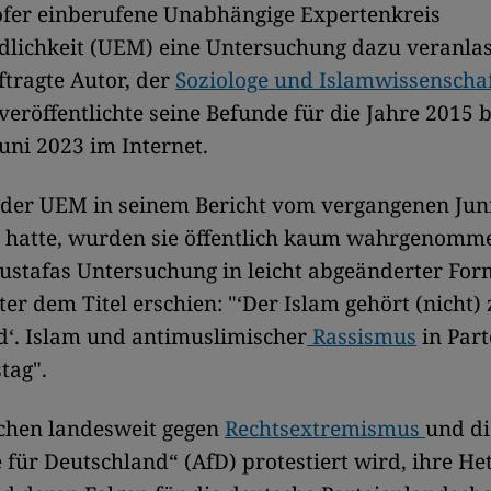
ofer einberufene Unabhängige Expertenkreis
lichkeit (UEM) eine Untersuchung dazu veranlas
tragte Autor, der
Soziologe und Islamwissenscha
 veröffentlichte seine Befunde für die Jahre 2015 
Juni 2023 im Internet.
 der UEM in seinem Bericht vom vergangenen Jun
 hatte, wurden sie öffentlich kaum wahrgenomm
Mustafas Untersuchung in leicht abgeänderter For
ter dem Titel erschien: "‘Der Islam gehört (nicht)
d‘. Islam und antimuslimischer
Rassismus
in Par
tag".
chen landesweit gegen
Rechtsextremismus
und di
e für Deutschland“ (AfD) protestiert wird, ihre He