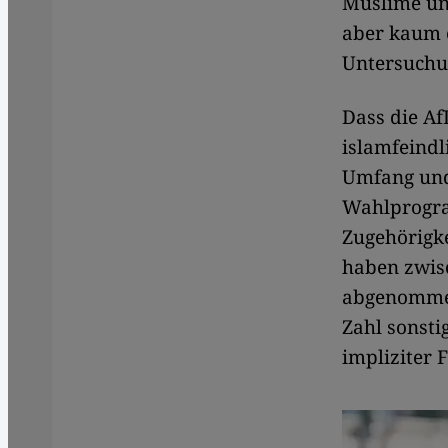
Muslime und
aber kaum 
Untersuchu
Dass die Af
islamfeindl
Umfang und 
Wahlprogra
Zugehörigke
haben zwis
abgenommen
Zahl sonsti
impliziter