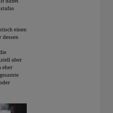
ft dabei
stafas
ktisch einen
er dessen
die
ziell aber
n eher
sgesamte
 oder