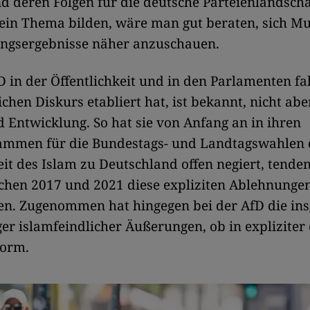
 deren Folgen für die deutsche Parteienlandscha
ein Thema bilden, wäre man gut beraten, sich Mu
ngsergebnisse näher anzuschauen.
D in der Öffentlichkeit und in den Parlamenten fa
ichen Diskurs etabliert hat, ist bekannt, nicht ab
Entwicklung. So hat sie von Anfang an in ihren
mmen für die Bundestags- und Landtagswahlen 
it des Islam zu Deutschland offen negiert, tenden
chen 2017 und 2021 diese expliziten Ablehnunge
. Zugenommen hat hingegen bei der AfD die in
ger islamfeindlicher Äußerungen, ob in expliziter
 Form.