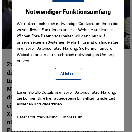
Youtube Embed
Akzeptieren
Notwendiger Funktionsumfang
Google Maps Embed
Wir nutzen technisch notwendige Cookies, um Ihnen die
wesentlichen Funktionen unserer Website anbieten zu
können. Ihre Daten verarbeiten wir dann nur auf
unseren eigenen Systemen. Mehr Information finden Sie
in unserer
Datenschutzerklärung
. Sie können unsere
Website damit nur im technisch notwendigen Umfang
nutzen.
Zwischen Israel und der Hamas schweigen
die Waffen wieder. Nach Ansicht des
Ablehnen
linksliberalen palästinensischen Politikers
Mustafa Barghouti hat der jüngste Konflikt
Lesen Sie alle Details in unserer
Datenschutzerklärung
.
die Palästinenser in ihrem Kampf für einen
Sie können Ihre hier abgegebene Einwilligung jederzeit
einsehen und widerrufen.
eigenen Staat vereint. Um die
Zweistaatenlösung zu unterstützen, sollte
Datenschutzerklärung
Impressum
nicht nur Deutschland, sondern ganz
Europa den Staat Palästina anerkennen,