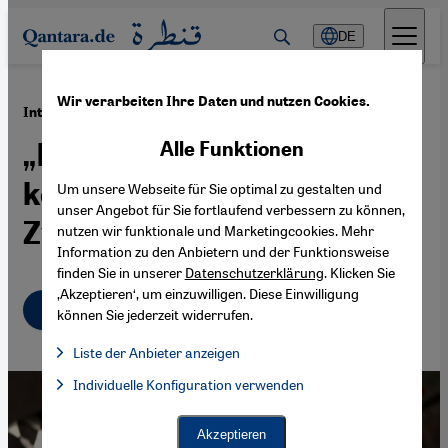
Direkt zum Inhalt springen
DE
Wir verarbeiten Ihre Daten und nutzen Cookies.
·
22.05.2021
Interview mit Mustafa Barghouti
„Deutschland und Europa
Alle Funktionen
können die
Um unsere Webseite für Sie optimal zu gestalten und
unser Angebot für Sie fortlaufend verbessern zu können,
Zweistaatenlösung retten“
nutzen wir funktionale und Marketingcookies. Mehr
Information zu den Anbietern und der Funktionsweise
finden Sie in unserer
Datenschutzerklärung
. Klicken Sie
‚Akzeptieren‘, um einzuwilligen. Diese Einwilligung
Deutsch
English
عربي
können Sie jederzeit widerrufen.
Liste der Anbieter anzeigen
Liste der Anbieter:
Individuelle Konfiguration verwenden
Facebook Embed / Facebook Connect
Facebook Embed / Facebook Connect, Google Maps Embed, Go
Google Tag Manager
Twitter Embed
Akzeptieren
Instagram Embed