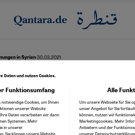
·
30.03.2021
ungen in Syrien
ssad seine Bürger ver
re Daten und nutzen Cookies.
r Funktionsumfang
Alle Funk
Facebook Embed / Facebo
Akzeptieren
Google Tag Manager
English
عربي
h notwendige Cookies, um Ihnen
Um unsere Webseite für Sie op
Twitter Embed
nktionen unserer Website
unser Angebot für Sie fortlau
Instagram Embed
Ihre Daten verarbeiten wir dann
können, nutzen wir funktional
Youtube Embed
enen Systemen. Mehr
Marketingcookies. Mehr Info
Google Maps Embed
ie in unserer
Anbietern und der Funktionswe
ng
. Sie können unsere Website
unserer
Datenschutzerklärun