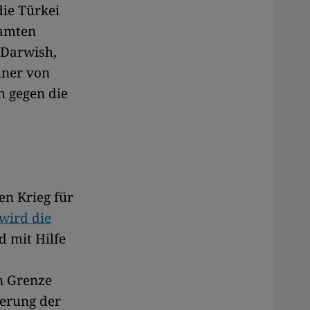
die Türkei
samten
-Darwish,
hner von
h gegen die
en Krieg für
wird die
d mit Hilfe
n Grenze
kerung der