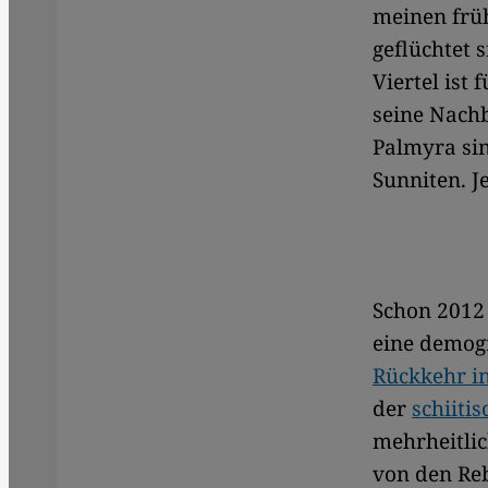
meinen früh
geflüchtet 
Viertel ist
seine Nach
Palmyra sin
Sunniten. J
Schon 2012 
eine demog
Rückkehr i
der
schiiti
mehrheitlic
von den Reb