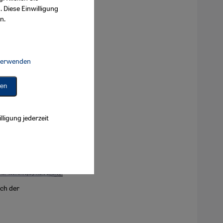
. Diese Einwilligung
n.
 verwenden
Connect, Google Maps Embed, Google Tag Manager, Instagram Embed, 
ren
lligung jederzeit
ich der