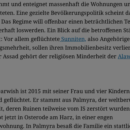
hmt und enteignet massenhaft die Wohnungen u
teten. Eine gezielte Bevölkerungspolitik scheint 
Das Regime will offenbar einen beträchtlichen Te
rhaft loswerden. Ein Blick auf die betroffenen S
t: Vor allem geflüchtete
Sunniten,
also Angehörige
smehrheit, sollen ihren Immobilienbesitz verlie
 Assad gehört der religiösen Minderheit der
Ala
rwish ist 2015 mit seiner Frau und vier Kinder
d geflüchtet. Er stammt aus Palmyra, der weltbe
, deren Ruinen teilweise vom IS zerstört wurden
t jetzt in Osterode am Harz, in einer engen
wohnung. In Palmyra besaß die Familie ein stattl