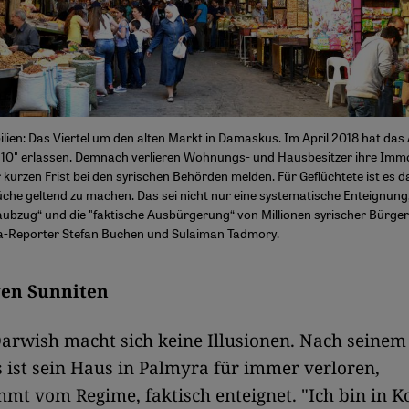
lien: Das Viertel um den alten Markt in Damaskus. Im April 2018 hat da
0" erlassen. Demnach verlieren Wohnungs- und Hausbesitzer ihre Immob
er kurzen Frist bei den syrischen Behörden melden. Für Geflüchtete ist es 
üche geltend zu machen. Das sei nicht nur eine systematische Enteignun
aubzug“ und die "faktische Ausbürgerung“ von Millionen syrischer Bürger,
-Reporter Stefan Buchen und Sulaiman Tadmory.
gen Sunniten
arwish macht sich keine Illusionen. Nach seinem
 ist sein Haus in Palmyra für immer verloren,
mt vom Regime, faktisch enteignet. "Ich bin in K