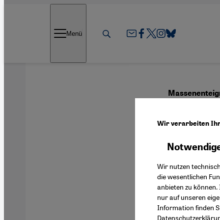
Direkt zum Inhalt springen
Menü
Massenenteign
Wie A
Wir verarbeiten Ih
Notwendige
Deutsch
Wir nutzen technisc
die wesentlichen Fu
anbieten zu können. 
nur auf unseren eig
Information finden S
Datenschutzerkläru