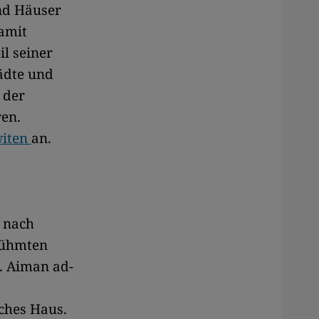
nd Häuser
damit
il seiner
tädte und
 der
ren.
witen
an.
n nach
rühmten
. Aiman ad-
iches Haus.