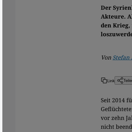
Der Syrien
Akteure. A
den Krieg,
loszuwerd
Von
Stefan
Link
Teile
Seit 2014 f
Geflüchtete
vor zehn Ja
nicht beend