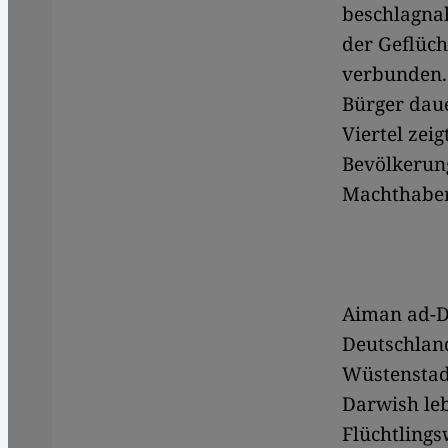
beschlagna
der Geflüch
verbunden. 
Bürger daue
Viertel zeig
Bevölkerung
Machthaber
Aiman ad-Da
Deutschlan
Wüstenstadt
Darwish leb
Flüchtlings