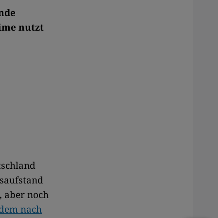
lnde
ime nutzt
utschland
ksaufstand
, aber noch
itdem nach