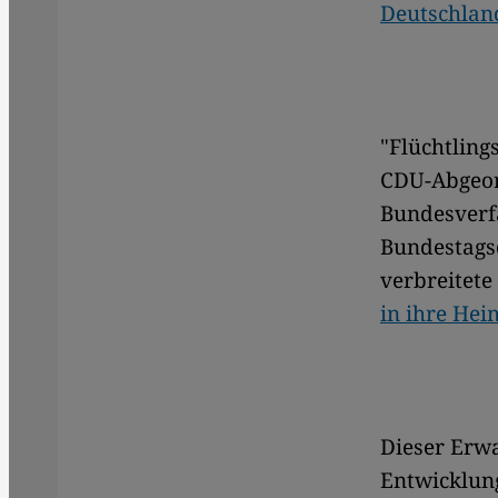
Deutschla
"Flüchtlings
CDU-Abgeor
Bundesverfa
Bundestagsd
verbreitet
in ihre Heim
Dieser Erwa
Entwicklun