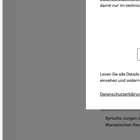
damit nur im techni
Lesen Sie alle Detail
einsehen und widerr
Datenschutzerkläru
Syrische Jungen s
libanesischen Hau