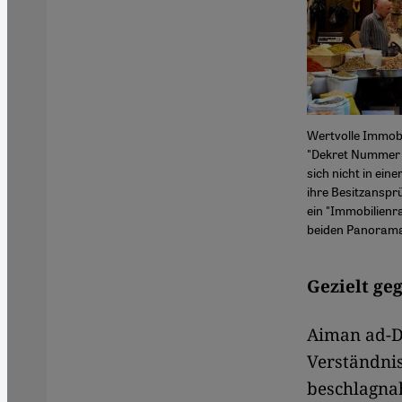
Wertvolle Immobi
"Dekret Nummer 1
sich nicht in ein
ihre Besitzanspr
ein "Immobilienr
beiden Panorama
Gezielt ge
Aiman ad-D
Verständnis
beschlagnah