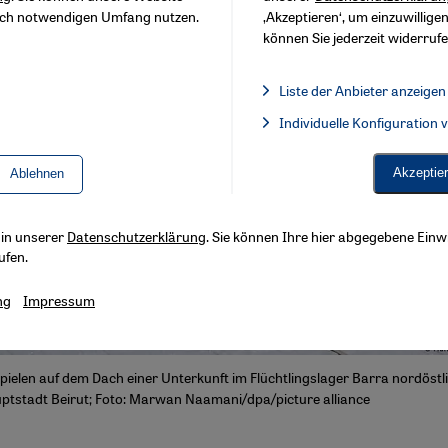
sch notwendigen Umfang nutzen.
‚Akzeptieren‘, um einzuwilligen
können Sie jederzeit widerrufe
Liste der Anbieter anzeigen
Liste der Anbieter:
Individuelle Konfiguration
Facebook Embed / Facebook 
Akzeptie
Ablehnen
s in unserer
Datenschutzerklärung
. Sie können Ihre hier abgegebene Einwi
ufen.
ng
Impressum
pielen auf dem Dach einer Unterkunft im Flüchtlingslager Barra nordöstl
ptstadt Beirut; Foto: Marwan Naamani/dpa/picture alliance