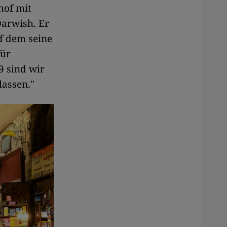
hof mit
arwish. Er
f dem seine
für
9 sind wir
lassen."