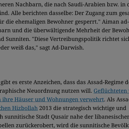
eren Nachbarn, die nach Saudi-Arabien bzw. in 
sind. Alle berichten dasselbe: Der Zugang zum ge
 für die ehemaligen Bewohner gesperrt." Aiman ad
barn und die überwältigende Mehrheit der Bewo
d Sunniten. "Diese Vertreibungspolitik richtet sic
eder weiß das," sagt Ad-Darwish.
gibt es erste Anzeichen, dass das Assad-Regime d
raphische Neuordnung nutzen will.
Geflüchteten 
n ihre Häuser und Wohnungen verwehrt
. Als Assa
schen Hizbollah
2013 die strategisch wichtige und
h sunnitische Stadt Qusair nahe der libanesische
ellen zurückerobert, wird die sunnitische Bevöl