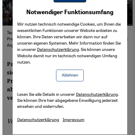
Youtube Embed
Akzeptieren
Notwendiger Funktionsumfang
Google Maps Embed
Wir nutzen technisch notwendige Cookies, um Ihnen die
wesentlichen Funktionen unserer Website anbieten zu
Tausende Unterstützer des ehemaligen pakistanischen
können. Ihre Daten verarbeiten wir dann nur auf
Premierministers demonstrieren gegen die neue Regierung (Foto:
unseren eigenen Systemen. Mehr Information finden Sie
Anjum Naveed/AP/dpa/picture alliance)
in unserer
Datenschutzerklärung
. Sie können unsere
Website damit nur im technisch notwendigen Umfang
nutzen.
Pakistans Wirtschaft steckt in einer tiefen,
sich schnell verschärfenden Krise. Die
Ablehnen
Probleme sind zwar hausgemacht, werden
aber von internationalen Entwicklungen
Lesen Sie alle Details in unserer
Datenschutzerklärung
.
verstärkt.
Sie können Ihre hier abgegebene Einwilligung jederzeit
einsehen und widerrufen.
Datenschutzerklärung
Impressum
Von
Sundus Saleemi