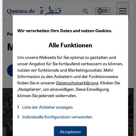
Direkt zum Inhalt springen
DE
Wir verarbeiten Ihre Daten und nutzen Cookies.
·
31.05.2023
Pakistans Wirtschaft
Mit Volldampf in die Krise
Alle Funktionen
Um unsere Webseite für Sie optimal zu gestalten und
unser Angebot für Sie fortlaufend verbessern zu können,
Deutsch
English
nutzen wir funktionale und Marketingcookies. Mehr
Information zu den Anbietern und der Funktionsweise
finden Sie in unserer
Datenschutzerklärung
. Klicken Sie
‚Akzeptieren‘, um einzuwilligen. Diese Einwilligung
können Sie jederzeit widerrufen.
Liste der Anbieter anzeigen
Liste der Anbieter:
Individuelle Konfiguration verwenden
Facebook Embed / Facebook Connect
Facebook Embed / Facebook Connect, Google Maps Embed, Go
Google Tag Manager
Twitter Embed
Akzeptieren
Instagram Embed