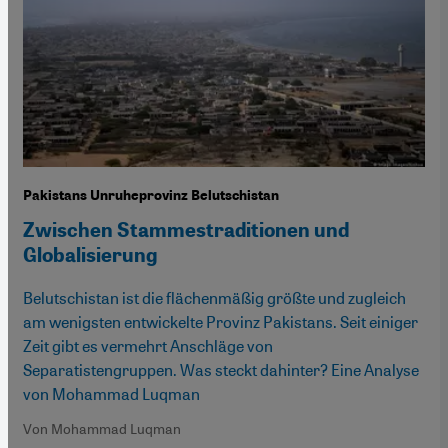
Pakistans Unruheprovinz Belutschistan
Zwischen Stammestraditionen und
Globalisierung
Belutschistan ist die flächenmäßig größte und zugleich
am wenigsten entwickelte Provinz Pakistans. Seit einiger
Zeit gibt es vermehrt Anschläge von
Separatistengruppen. Was steckt dahinter? Eine Analyse
von Mohammad Luqman
Von Mohammad Luqman