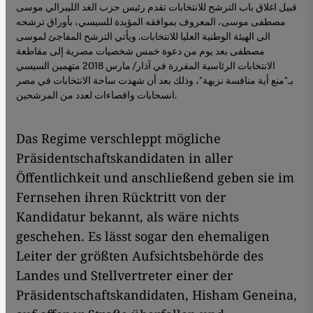
قبيل اغلاق باب الترشح للانتخابات تقدم رئيس حزب الغد الليبرالي موسى
مصطفى موسى، المعروف بموافقه المؤيدة للسيسي، بأوراق ترشحه
الى الهيئة الوطنية العليا للانتخابات. ويأتي الترشح المفاجئ لموسى
مصطفى بعد يوم من دعوة خمس شخصيات مصرية إلى مقاطعة
الانتخابات الرئاسية المقررة في آذار/ مارس 2018 متهمين السيسي
بـ"منع أية منافسة نزيهة"، وذلك بعد أن شهدت ساحة الانتخابات في مصر
انسحابات واقصاءات لعدد من المرشحين.
Das Regime verschleppt mögliche
Präsidentschaftskandidaten in aller
Öffentlichkeit und anschließend geben sie im
Fernsehen ihren Rücktritt von der
Kandidatur bekannt, als wäre nichts
geschehen. Es lässt sogar den ehemaligen
Leiter der größten Aufsichtsbehörde des
Landes und Stellvertreter einer der
Präsidentschaftskandidaten, Hisham Geneina,