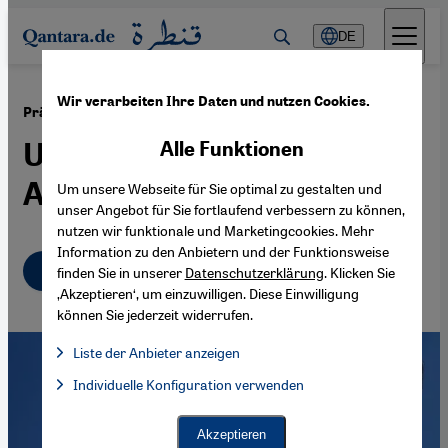
Direkt zum Inhalt springen
DE
Wir verarbeiten Ihre Daten und nutzen Cookies.
·
20.03.2018
Präsidentschaftswahlen in Ägypten
Ungeschminkter
Alle Funktionen
Autoritarismus
Um unsere Webseite für Sie optimal zu gestalten und
unser Angebot für Sie fortlaufend verbessern zu können,
nutzen wir funktionale und Marketingcookies. Mehr
Information zu den Anbietern und der Funktionsweise
Deutsch
English
عربي
finden Sie in unserer
Datenschutzerklärung
. Klicken Sie
‚Akzeptieren‘, um einzuwilligen. Diese Einwilligung
können Sie jederzeit widerrufen.
Liste der Anbieter anzeigen
Liste der Anbieter:
Individuelle Konfiguration verwenden
Facebook Embed / Facebook Connect
Facebook Embed / Facebook Connect, Google Maps Embed, Go
Google Tag Manager
Twitter Embed
Akzeptieren
Instagram Embed