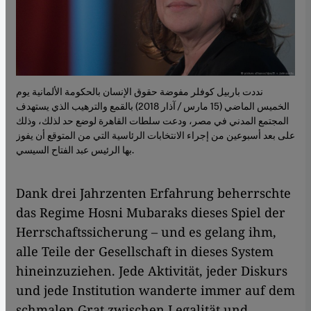
نددت باربيل كوفلر مفوضة حقوق الإنسان بالحكومة الألمانية يوم
الخميس الماضي (15 مارس / آذار 2018) بالقمع والترهيب الذي يستهدف
المجتمع المدني في مصر، ودعت سلطات القاهرة لوضع حد لذلك، وذلك
على بعد أسبوعين من إجراء الانتخابات الرئاسية التي من المتوقع أن يفوز
بها الرئيس عبد الفتاح السيسي.
Dank drei Jahrzenten Erfahrung beherrschte
das Regime Hosni Mubaraks dieses Spiel der
Herrschaftssicherung – und es gelang ihm,
alle Teile der Gesellschaft in dieses System
hineinzuziehen. Jede Aktivität, jeder Diskurs
und jede Institution wanderte immer auf dem
schmalen Grat zwischen Legalität und