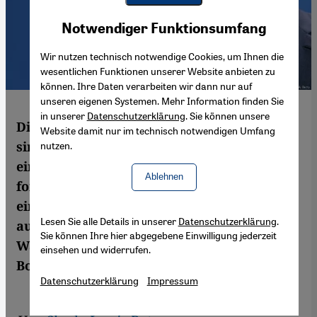
Youtube Embed
Akzeptieren
Notwendiger Funktionsumfang
Google Maps Embed
Wir nutzen technisch notwendige Cookies, um Ihnen die
wesentlichen Funktionen unserer Website anbieten zu
können. Ihre Daten verarbeiten wir dann nur auf
unseren eigenen Systemen. Mehr Information finden Sie
in unserer
Datenschutzerklärung
. Sie können unsere
Die Wahlen haben noch nicht begonnen, da
Website damit nur im technisch notwendigen Umfang
sind bereits zwei Kandidaten im Gefängnis,
nutzen.
ein weiterer steht unter Hausarrest. Nun
Ablehnen
fordert Al-Sisi von jeder Partei, noch rasch
einen Gegenkandidaten aufzustellen, ohne
Lesen Sie alle Details in unserer
Datenschutzerklärung
.
auch nur den Anschein von Seriösität im
Sie können Ihre hier abgegebene Einwilligung jederzeit
Wahlkampf zu wahren. Von Shady Lewis
einsehen und widerrufen.
Botros
Datenschutzerklärung
Impressum