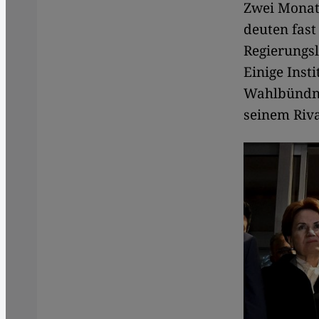
Zwei Monat
deuten fas
Regierungs
Einige Inst
Wahlbündnis
seinem Riv