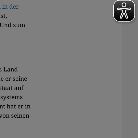
 in der
st,
. Und zum
as Land
e er seine
taat auf
alsystems
nt hat er in
 von seinen