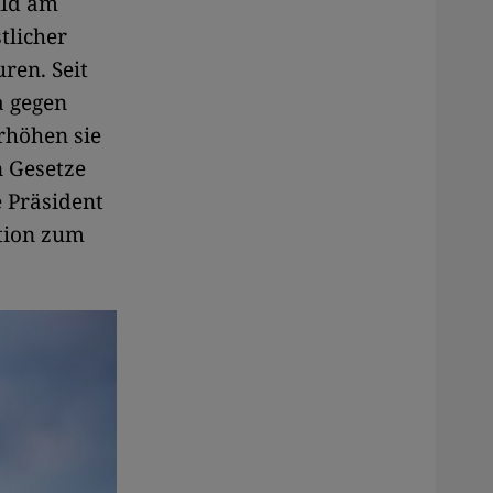
uld am
tlicher
ren. Seit
a gegen
rhöhen sie
n Gesetze
e Präsident
ntion zum