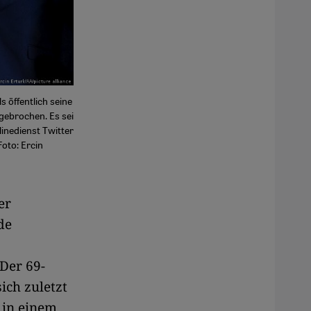
 öffentlich seine
gebrochen. Es sei
linedienst Twitter
Foto: Ercin
er
de
 Der 69-
ich zuletzt
e in einem