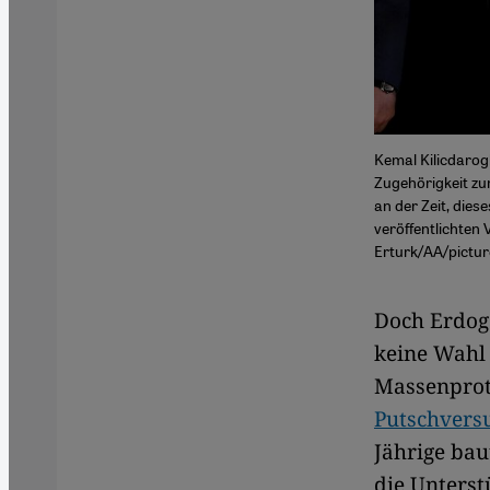
Kemal Kilicdarogl
Zugehörigkeit zu
an der Zeit, dies
veröffentlichten V
Erturk/AA/picture
Doch Erdoga
keine Wahl
Massenprot
Putschvers
Jährige bau
die Unterst