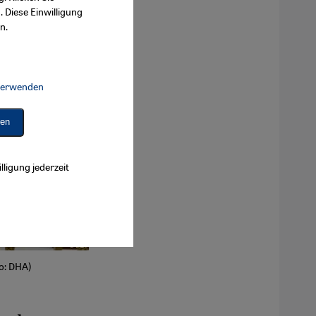
. Diese Einwilligung
n.
 verwenden
Connect, Google Maps Embed, Google Tag Manager, Instagram Embed, 
ren
lligung jederzeit
o: DHA)