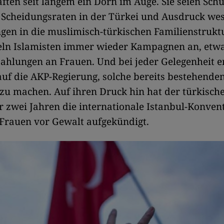
ten seit langem ein Dorn im Auge. Sie seien Sch
 Scheidungsraten in der Türkei und Ausdruck wes
en in die muslimisch-türkischen Familienstruktu
teln Islamisten immer wieder Kampagnen an, etw
ahlungen an Frauen. Und bei jeder Gelegenheit e
uf die AKP-Regierung, solche bereits bestehende
zu machen. Auf ihren Druck hin hat der türkisch
 zwei Jahren die internationale Istanbul-Konve
Frauen vor Gewalt aufgekündigt.