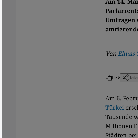
Am 14. Mai
Parlaments
Umfragen s
amtierende
Von
Elmas 
Link
Teile
Am 6. Febr
Türkei
ersc
Tausende wu
Millionen E
Städten be