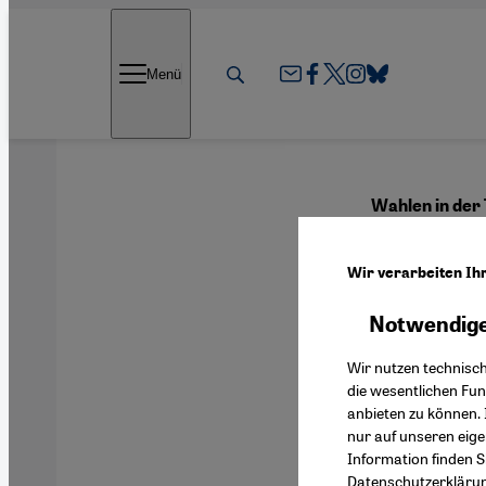
Direkt zum Inhalt springen
Menü
Wahlen in der
Wer 
Wir verarbeiten Ih
Notwendige
Deutsch
Wir nutzen technisc
die wesentlichen Fu
anbieten zu können. 
nur auf unseren eig
Information finden S
Datenschutzerkläru