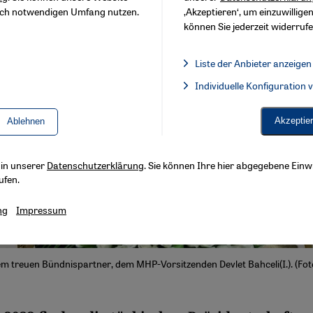
sch notwendigen Umfang nutzen.
‚Akzeptieren‘, um einzuwilligen
können Sie jederzeit widerrufe
Liste der Anbieter anzeigen
Liste der Anbieter:
Individuelle Konfiguration
Facebook Embed / Facebook 
Akzeptie
Ablehnen
s in unserer
Datenschutzerklärung
. Sie können Ihre hier abgegebene Einwi
ufen.
ng
Impressum
m treuen Bündnispartner, dem MHP-Vorsitzenden Devlet Bahceli(I.). (Fot