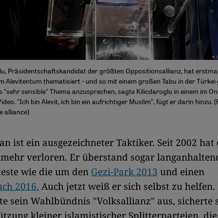
u, Präsidentschaftskandidat der größten Oppositionsallianz, hat erstmals
m Alevitentum thematisiert - und so mit einem großen Tabu in der Türkei 
es "sehr sensible" Thema anzusprechen, sagte Kilicdaroglu in einem im On
ideo. "Ich bin Alevit, ich bin ein aufrichtiger Muslim", fügt er darin hinzu. (
 alliance)
n ist ein ausgezeichneter Taktiker. Seit 2002 hat 
 mehr verloren. Er überstand sogar langanhalten
este wie die um den
Gezi-Park 2013
und einen
uch 2016.
Auch jetzt weiß er sich selbst zu helfen.
te sein Wahlbündnis "Volksallianz" aus, sicherte s
ützung kleiner islamistischer Splitterparteien, di