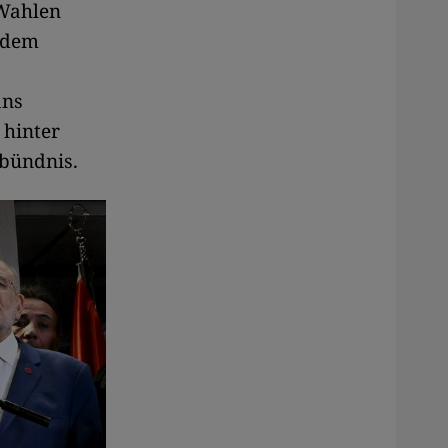
Wahlen
n dem
ans
 hinter
bündnis.