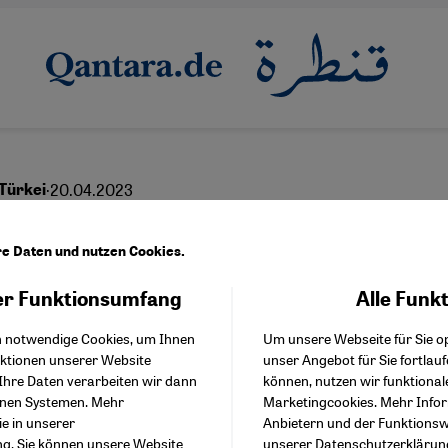
·
20.04.2023
 Türkei
sind Erdogans Verbünd
re Daten und nutzen Cookies.
r Funktionsumfang
Alle Funk
Facebook Embed / Facebo
Akzeptieren
Google Tag Manager
English
عربي
h notwendige Cookies, um Ihnen
Um unsere Webseite für Sie op
Twitter Embed
nktionen unserer Website
unser Angebot für Sie fortlau
Instagram Embed
Ihre Daten verarbeiten wir dann
können, nutzen wir funktional
Youtube Embed
enen Systemen. Mehr
Marketingcookies. Mehr Info
Google Maps Embed
ie in unserer
Anbietern und der Funktionswe
ng
. Sie können unsere Website
unserer
Datenschutzerklärun