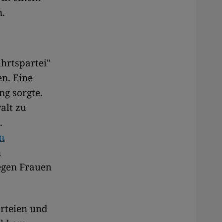
.
hrtspartei"
en. Eine
ng sorgte.
alt zu
.
n
n
egen Frauen
arteien und