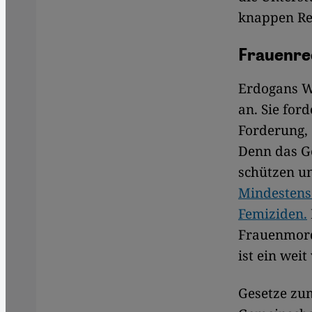
knappen Re
Frauenre
Erdogans Wa
an. Sie for
Forderung, 
Denn das Ge
schützen un
Mindestens
Femiziden.
Frauenmord
ist ein wei
Gesetze z