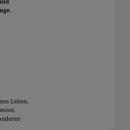
 und
nge.
m
ums Leben,
misst.
 anderen