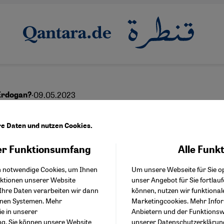
·
09.05.2023
Erdogan?
Richtungswahl für die 
re Daten und nutzen Cookies.
r Funktionsumfang
Alle Funk
Facebook Embed / Facebo
Akzeptieren
Google Tag Manager
English
عربي
h notwendige Cookies, um Ihnen
Um unsere Webseite für Sie op
Twitter Embed
nktionen unserer Website
unser Angebot für Sie fortlau
Instagram Embed
Ihre Daten verarbeiten wir dann
können, nutzen wir funktional
Youtube Embed
enen Systemen. Mehr
Marketingcookies. Mehr Info
Google Maps Embed
ie in unserer
Anbietern und der Funktionswe
ng
. Sie können unsere Website
unserer
Datenschutzerklärun