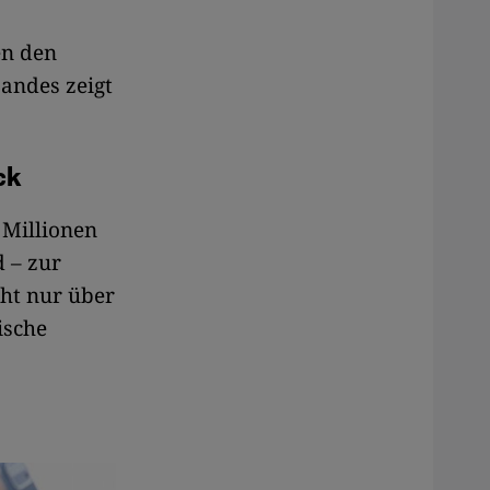
en den
andes zeigt
ck
 Millionen
 – zur
cht nur über
ische