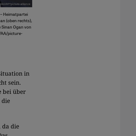
 – Heimatpartei
an (oben rechts),
ie Sinan Ogan von
r/AA/picture-
ituation in
ht sein.
e bei über
 die
, da die
Das