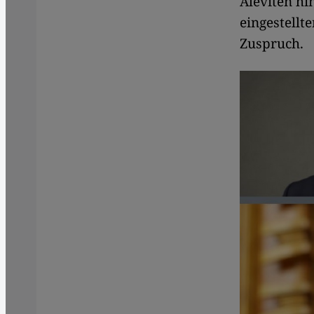
Aleviten hi
eingestellt
Zuspruch.